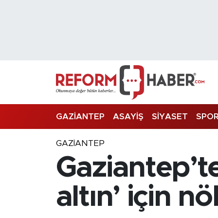
Nöbetçi Eczaneler
Hava Durumu
Trafik Durumu
Süper Lig Puan Durumu ve Fikstür
GAZİANTEP
ASAYİŞ
SİYASET
SPO
Tüm Manşetler
GAZIANTEP
Gaziantep’te
Son Dakika Haberleri
Haber Arşivi
altın’ için n