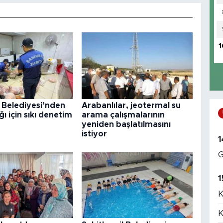
1
 Belediyesi’nden
Arabanlılar, jeotermal su
ğı için sıkı denetim
arama çalışmalarının
yeniden başlatılmasını
istiyor
1
G
1
K
K