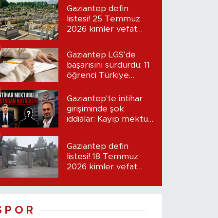
Gaziantep defin
listesi! 25 Temmuz
2026 kimler vefat
etti?
Gaziantep LGS’de
başarısını sürdürdü: 11
öğrenci Türkiye
birincisi oldu
Gaziantep'te intihar
girişiminde şok
iddialar: Kayıp mektup
iddiası gündemde
Gaziantep defin
listesi! 18 Temmuz
2026 kimler vefat
etti?
S P O R