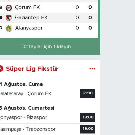
Çorum FK
0
0
8
Gaziantep FK
0
0
9
Alanyaspor
0
0
0
Detaylar için tıklayın
Süper Lig Fikstür
4 Ağustos, Cuma
alatasaray - Çorum FK
21:30
5 Ağustos, Cumartesi
onyaspor - Rizespor
19:00
asımpaşa - Trabzonspor
19:00