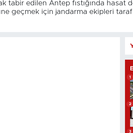
arak tabir edilen Antep fıstığında hasa
nüne geçmek için jandarma ekipleri tara
Y
1
2
3