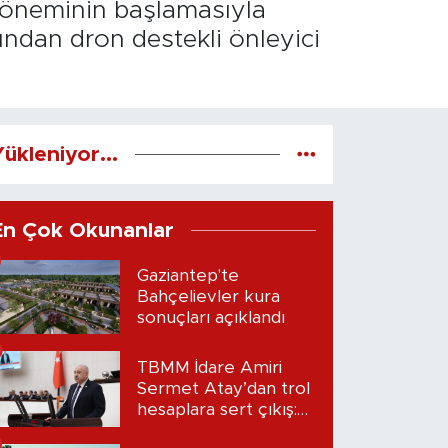
t döneminin başlamasıyla
fından dron destekli önleyici
ükleniyor...
En Çok Okunanlar
Gaziantep'te
Bahçelievler kura
sonuçları açıklandı
TBMM İdare Amiri
Sermet Atay’dan trol
hesaplara sert çıkış:
“Seni bulacağım”