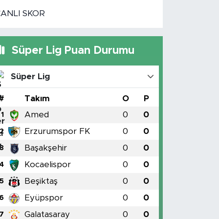
CANLI SKOR
Süper Lig Puan Durumu
Süper Lig
#
Takım
O
P
Amed
0
0
1
Erzurumspor FK
0
0
2
Başakşehir
0
0
3
Kocaelispor
0
0
4
Beşiktaş
0
0
5
Eyüpspor
0
0
6
Galatasaray
0
0
7