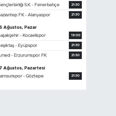
ençlerbirliği S.K. - Fenerbahçe
21:30
aziantep FK - Alanyaspor
21:30
6 Ağustos, Pazar
aşakşehir - Kocaelispor
19:00
eşiktaş - Eyüpspor
21:30
med - Erzurumspor FK
21:30
7 Ağustos, Pazartesi
amsunspor - Göztepe
21:30