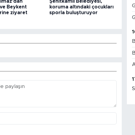
ılmaz'dan
Şehitkamil Belediyesi,
G
 ve Beykent
koruma altındaki çocukları
rine ziyaret
sporla buluşturuyor
G
1
B
B
A
1
S