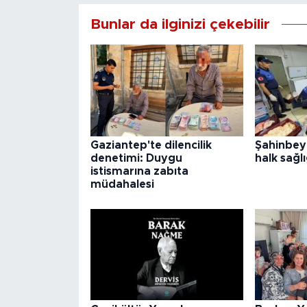
Bunlar da ilginizi çekebilir
Gaziantep'te dilencilik
Şahinbey
denetimi: Duygu
halk sağlı
istismarına zabıta
müdahalesi