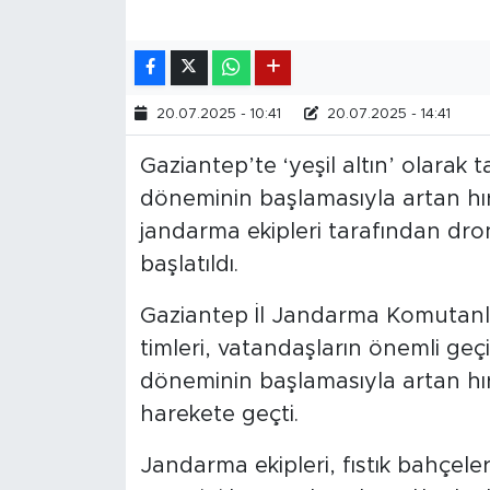
20.07.2025 - 10:41
20.07.2025 - 14:41
Gaziantep’te ‘yeşil altın’ olarak 
döneminin başlamasıyla artan hır
jandarma ekipleri tarafından dron
başlatıldı.
Gaziantep İl Jandarma Komutanlı
timleri, vatandaşların önemli ge
döneminin başlamasıyla artan hır
harekete geçti.
Jandarma ekipleri, fıstık bahçeler