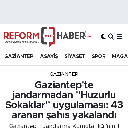
Nöbetçi Eczaneler
Hava Durumu
Trafik Durumu
GAZİANTEP
ASAYİŞ
SİYASET
SPOR
MAGA
Süper Lig Puan Durumu ve Fikstür
GAZIANTEP
Tüm Manşetler
Gaziantep'te
jandarmadan "Huzurlu
Son Dakika Haberleri
Sokaklar" uygulaması: 43
Haber Arşivi
aranan şahıs yakalandı
Gaziantep İl Jandarma Komutanlığı'nın il