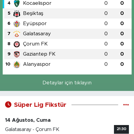
Kocaelispor
0
0
4
Beşiktaş
0
0
5
Eyüpspor
0
0
6
Galatasaray
0
0
7
Çorum FK
0
0
8
Gaziantep FK
0
0
9
Alanyaspor
0
0
10
Detaylar için tıklayın
Süper Lig Fikstür
14 Ağustos, Cuma
Galatasaray - Çorum FK
21:30