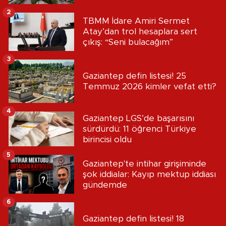
2
TBMM İdare Amiri Sermet
Atay’dan trol hesaplara sert
çıkış: “Seni bulacağım”
3
Gaziantep defin listesi! 25
Temmuz 2026 kimler vefat etti?
4
Gaziantep LGS’de başarısını
sürdürdü: 11 öğrenci Türkiye
birincisi oldu
5
Gaziantep'te intihar girişiminde
şok iddialar: Kayıp mektup iddiası
gündemde
6
Gaziantep defin listesi! 18