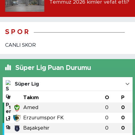
Temmuz 2026 kimler vefat etti?
S P O R
CANLI SKOR
Süper Lig Puan Durumu
Süper Lig
#
Takım
O
P
Amed
0
0
1
Erzurumspor FK
0
0
2
Başakşehir
0
0
3