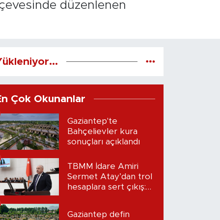
erçevesinde düzenlenen
ükleniyor...
En Çok Okunanlar
Gaziantep'te
Bahçelievler kura
sonuçları açıklandı
TBMM İdare Amiri
Sermet Atay’dan trol
hesaplara sert çıkış:
“Seni bulacağım”
Gaziantep defin