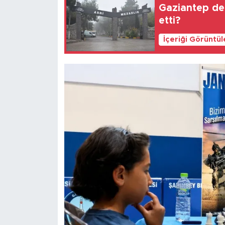
Gaziantep def
etti?
İçeriği Görüntü