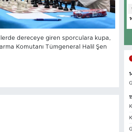
1
ilerde dereceye giren sporculara kupa,
ndarma Komutanı Tümgeneral Halil Şen
1
G
1
K
K
G