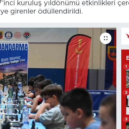
'inci kuruluş yıldönümü etkinlikleri ç
e girenler ödüllendirildi.
Y
1
2
3