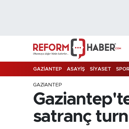
Nöbetçi Eczaneler
Hava Durumu
Trafik Durumu
Süper Lig Puan Durumu ve Fikstür
GAZİANTEP
ASAYİŞ
SİYASET
SPO
Tüm Manşetler
GAZIANTEP
Gaziantep't
Son Dakika Haberleri
Haber Arşivi
satranç turn