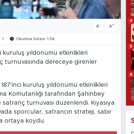
4
-
+
A
A
1
Okunma Süresi: 1 Dk
5
 kuruluş yıldönümü etkinlikleri
ç turnuvasında dereceye girenler
6
87'inci kuruluş yıldönümü etkinlikleri
ma Komutanlığı tarafından Şahinbey
 satranç turnuvası düzenlendi. Kıyasıya
a sporcular, satrancın strateji, sabır
ha ortaya koydu.