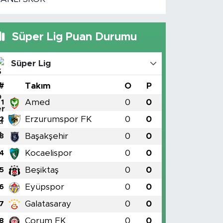
Süper Lig Puan Durumu
Süper Lig
#
Takım
O
P
Amed
0
0
1
Erzurumspor FK
0
0
2
Başakşehir
0
0
3
Kocaelispor
0
0
4
Beşiktaş
0
0
5
Eyüpspor
0
0
6
Galatasaray
0
0
7
Çorum FK
0
0
8