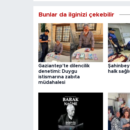
Bunlar da ilginizi çekebilir
Gaziantep'te dilencilik
Şahinbey
denetimi: Duygu
halk sağlı
istismarına zabıta
müdahalesi