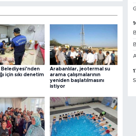
G
1
B
B
A
 Belediyesi’nden
Arabanlılar, jeotermal su
1
ğı için sıkı denetim
arama çalışmalarının
S
yeniden başlatılmasını
istiyor