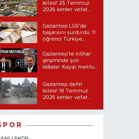
listesi! 25 Temmuz
2026 kimler vefat
etti?
Gaziantep LGS’de
başarısını sürdürdü: 11
öğrenci Türkiye
birincisi oldu
Gaziantep'te intihar
girişiminde şok
iddialar: Kayıp mektup
iddiası gündemde
Gaziantep defin
listesi! 18 Temmuz
2026 kimler vefat
etti?
S P O R
CANLI SKOR