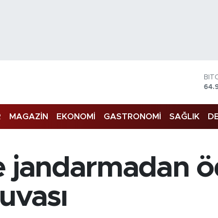
BIT
64.
DO
47,
R
MAGAZİN
EKONOMİ
GASTRONOMİ
SAĞLIK
DE
EU
55,
STE
64,
GRA
e jandarmadan ö
666
BİS
13.
uvası