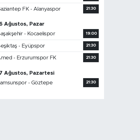
aziantep FK - Alanyaspor
21:30
6 Ağustos, Pazar
aşakşehir - Kocaelispor
19:00
eşiktaş - Eyüpspor
21:30
med - Erzurumspor FK
21:30
7 Ağustos, Pazartesi
amsunspor - Göztepe
21:30