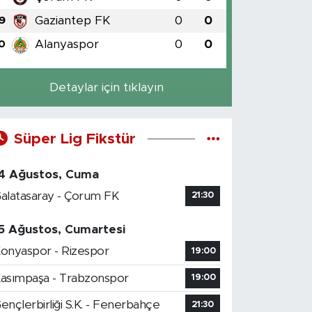
Gaziantep FK
0
0
9
Alanyaspor
0
0
0
Detaylar için tıklayın
Süper Lig Fikstür
4 Ağustos, Cuma
alatasaray - Çorum FK
21:30
5 Ağustos, Cumartesi
onyaspor - Rizespor
19:00
asımpaşa - Trabzonspor
19:00
ençlerbirliği S.K. - Fenerbahçe
21:30