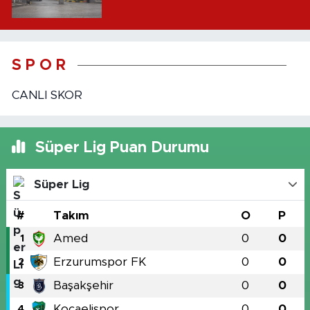
S P O R
CANLI SKOR
Süper Lig Puan Durumu
Süper Lig
#
Takım
O
P
Amed
0
0
1
Erzurumspor FK
0
0
2
Başakşehir
0
0
3
Kocaelispor
0
0
4