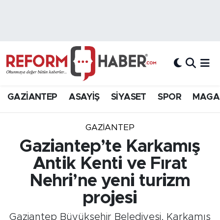
Nöbetçi Eczaneler
Hava Durumu
Trafik Durumu
GAZİANTEP
ASAYİŞ
SİYASET
SPOR
MAGA
Süper Lig Puan Durumu ve Fikstür
GAZIANTEP
Tüm Manşetler
Gaziantep’te Karkamış
Antik Kenti ve Fırat
Son Dakika Haberleri
Nehri’ne yeni turizm
Haber Arşivi
projesi
Gaziantep Büyükşehir Belediyesi, Karkamış