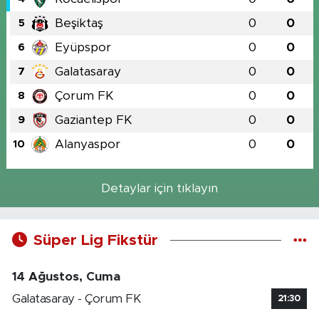
Beşiktaş
0
0
5
Eyüpspor
0
0
6
Galatasaray
0
0
7
Çorum FK
0
0
8
Gaziantep FK
0
0
9
Alanyaspor
0
0
10
Detaylar için tıklayın
Süper Lig Fikstür
14 Ağustos, Cuma
Galatasaray - Çorum FK
21:30