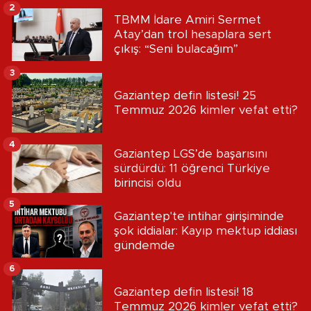
2
TBMM İdare Amiri Sermet
Atay’dan trol hesaplara sert
çıkış: “Seni bulacağım”
3
Gaziantep defin listesi! 25
Temmuz 2026 kimler vefat etti?
4
Gaziantep LGS’de başarısını
sürdürdü: 11 öğrenci Türkiye
birincisi oldu
5
Gaziantep'te intihar girişiminde
şok iddialar: Kayıp mektup iddiası
gündemde
6
Gaziantep defin listesi! 18
Temmuz 2026 kimler vefat etti?