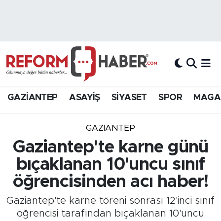
Nöbetçi Eczaneler
Hava Durumu
Trafik Durumu
GAZİANTEP
ASAYİŞ
SİYASET
SPOR
MAGA
Süper Lig Puan Durumu ve Fikstür
GAZIANTEP
Tüm Manşetler
Gaziantep'te karne günü
bıçaklanan 10'uncu sınıf
Son Dakika Haberleri
öğrencisinden acı haber!
Haber Arşivi
Gaziantep'te karne töreni sonrası 12'inci sınıf
öğrencisi tarafından bıçaklanan 10'uncu