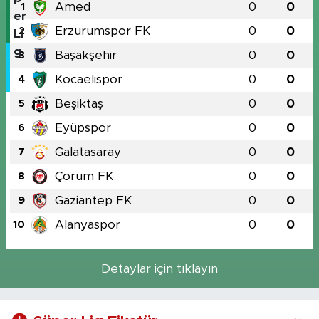
Amed
0
0
1
Erzurumspor FK
0
0
2
Başakşehir
0
0
3
Kocaelispor
0
0
4
Beşiktaş
0
0
5
Eyüpspor
0
0
6
Galatasaray
0
0
7
Çorum FK
0
0
8
Gaziantep FK
0
0
9
Alanyaspor
0
0
10
Detaylar için tıklayın