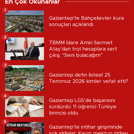
En Çok Okunanlar
1
Gaziantep'te Bahçelievler kura
sonuçları açıklandı
2
TBMM İdare Amiri Sermet
Atay’dan trol hesaplara sert
çıkış: “Seni bulacağım”
3
Gaziantep defin listesi! 25
Temmuz 2026 kimler vefat etti?
4
Gaziantep LGS’de başarısını
sürdürdü: 11 öğrenci Türkiye
birincisi oldu
5
Gaziantep'te intihar girişiminde
şok iddialar: Kayıp mektup iddiası