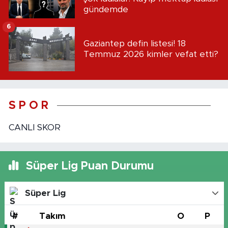
gündemde
6
Gaziantep defin listesi! 18
Temmuz 2026 kimler vefat etti?
S P O R
CANLI SKOR
Süper Lig Puan Durumu
Süper Lig
#
Takım
O
P