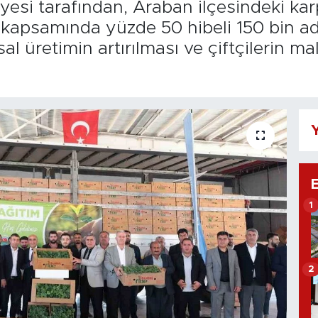
si tarafından, Araban ilçesindeki karpu
apsamında yüzde 50 hibeli 150 bin adet
al üretimin artırılması ve çiftçilerin m
Y
1
2