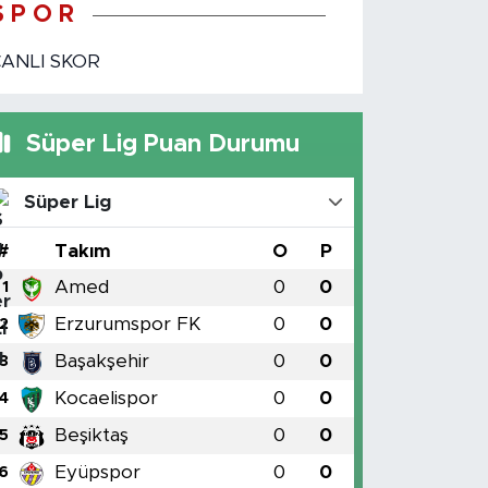
S P O R
CANLI SKOR
Süper Lig Puan Durumu
Süper Lig
#
Takım
O
P
Amed
0
0
1
Erzurumspor FK
0
0
2
Başakşehir
0
0
3
Kocaelispor
0
0
4
Beşiktaş
0
0
5
Eyüpspor
0
0
6