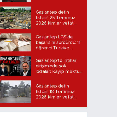
“Seni bulacağım”
Gaziantep defin
listesi! 25 Temmuz
2026 kimler vefat
etti?
Gaziantep LGS’de
başarısını sürdürdü: 11
öğrenci Türkiye
birincisi oldu
Gaziantep'te intihar
girişiminde şok
iddialar: Kayıp mektup
iddiası gündemde
Gaziantep defin
listesi! 18 Temmuz
2026 kimler vefat
etti?