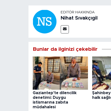
EDITÖR HAKKINDA
Nihat Sıvakçıgil
Bunlar da ilginizi çekebilir
Gaziantep'te dilencilik
Şahinbey
denetimi: Duygu
halk sağlı
istismarına zabıta
müdahalesi