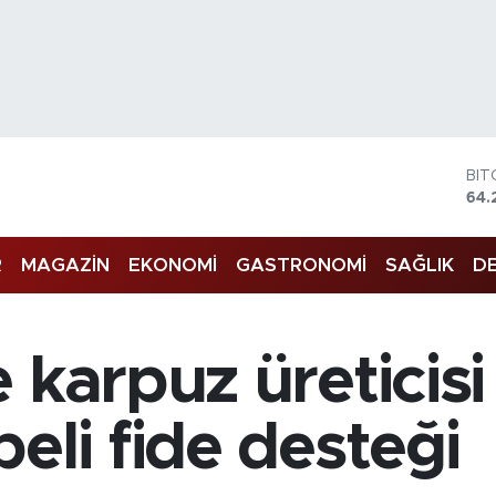
BIT
64.
DO
47,
EU
55,
R
MAGAZİN
EKONOMİ
GASTRONOMİ
SAĞLIK
DE
STE
64,
GR
651
karpuz üreticisi 
BİS
13.
eli fide desteği