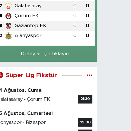
Galatasaray
0
0
7
Çorum FK
0
0
8
Gaziantep FK
0
0
9
Alanyaspor
0
0
0
Detaylar için tıklayın
Süper Lig Fikstür
4 Ağustos, Cuma
alatasaray - Çorum FK
21:30
5 Ağustos, Cumartesi
onyaspor - Rizespor
19:00