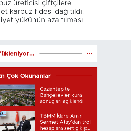
z üreticisi çiftçilere
 karpuz fidesi dağıtıldı.
aliyet yükünün azaltılması
ükleniyor...
En Çok Okunanlar
Gaziantep'te
Bahçelievler kura
sonuçları açıklandı
TBMM İdare Amiri
Sermet Atay’dan trol
hesaplara sert çıkış: