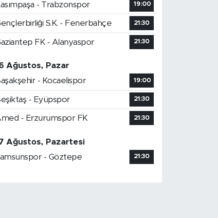
asımpaşa - Trabzonspor
19:00
ençlerbirliği S.K. - Fenerbahçe
21:30
aziantep FK - Alanyaspor
21:30
6 Ağustos, Pazar
aşakşehir - Kocaelispor
19:00
eşiktaş - Eyüpspor
21:30
med - Erzurumspor FK
21:30
7 Ağustos, Pazartesi
amsunspor - Göztepe
21:30