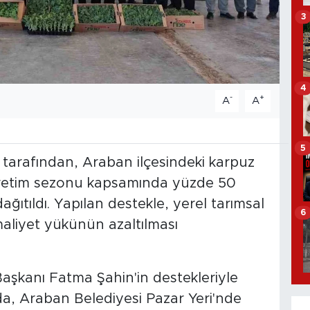
3
4
-
+
A
A
5
tarafından, Araban ilçesindeki karpuz
6 üretim sezonu kapsamında yüzde 50
ağıtıldı. Yapılan destekle, yerel tarımsal
6
n maliyet yükünün azaltılması
aşkanı Fatma Şahin'in destekleriyle
a, Araban Belediyesi Pazar Yeri'nde