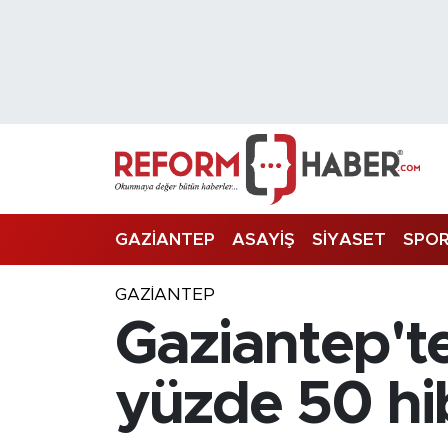
Nöbetçi Eczaneler
Hava Durumu
Trafik Durumu
Süper Lig Puan Durumu ve Fikstür
GAZİANTEP
ASAYİŞ
SİYASET
SPO
Tüm Manşetler
GAZIANTEP
Gaziantep'te 
Son Dakika Haberleri
Haber Arşivi
yüzde 50 hib