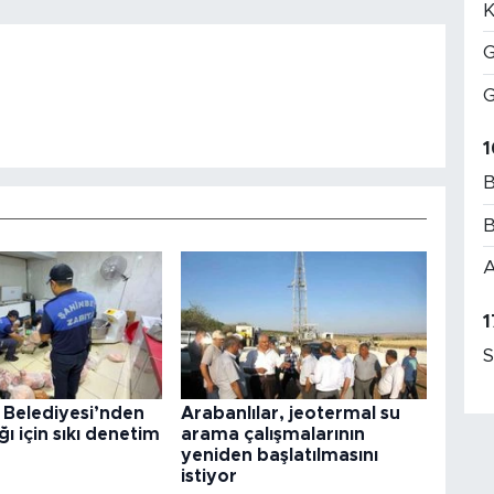
K
G
G
1
B
B
A
1
S
 Belediyesi’nden
Arabanlılar, jeotermal su
ğı için sıkı denetim
arama çalışmalarının
yeniden başlatılmasını
istiyor