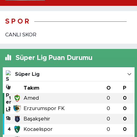
S P O R
CANLI SKOR
Süper Lig Puan Durumu
Süper Lig
#
Takım
O
P
Amed
0
0
1
Erzurumspor FK
0
0
2
Başakşehir
0
0
3
Kocaelispor
0
0
4