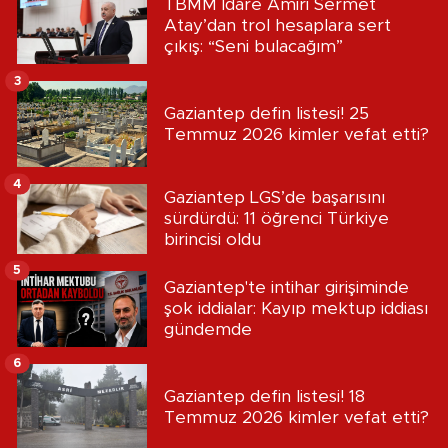
TBMM İdare Amiri Sermet
Atay’dan trol hesaplara sert
çıkış: “Seni bulacağım”
3
Gaziantep defin listesi! 25
Temmuz 2026 kimler vefat etti?
4
Gaziantep LGS’de başarısını
sürdürdü: 11 öğrenci Türkiye
birincisi oldu
5
Gaziantep'te intihar girişiminde
şok iddialar: Kayıp mektup iddiası
gündemde
6
Gaziantep defin listesi! 18
Temmuz 2026 kimler vefat etti?