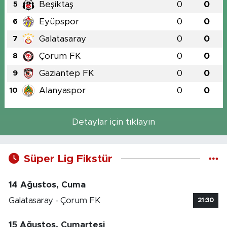
Beşiktaş
0
0
5
Eyüpspor
0
0
6
Galatasaray
0
0
7
Çorum FK
0
0
8
Gaziantep FK
0
0
9
Alanyaspor
0
0
10
Detaylar için tıklayın
Süper Lig Fikstür
14 Ağustos, Cuma
Galatasaray - Çorum FK
21:30
15 Ağustos, Cumartesi