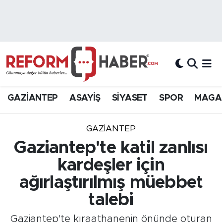
Nöbetçi Eczaneler
Hava Durumu
Trafik Durumu
GAZİANTEP
ASAYİŞ
SİYASET
SPOR
MAGA
Süper Lig Puan Durumu ve Fikstür
GAZIANTEP
Tüm Manşetler
Gaziantep'te katil zanlısı
kardeşler için
Son Dakika Haberleri
ağırlaştırılmış müebbet
Haber Arşivi
talebi
Gaziantep'te kıraathanenin önünde oturan