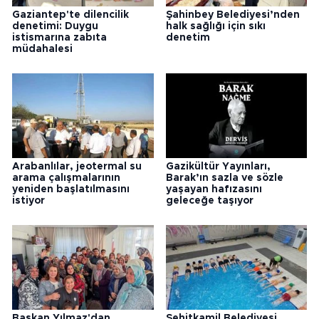
Gaziantep'te dilencilik
Şahinbey Belediyesi’nden
denetimi: Duygu
halk sağlığı için sıkı
istismarına zabıta
denetim
müdahalesi
Arabanlılar, jeotermal su
Gazikültür Yayınları,
arama çalışmalarının
Barak’ın sazla ve sözle
yeniden başlatılmasını
yaşayan hafızasını
istiyor
geleceğe taşıyor
Başkan Yılmaz'dan
Şehitkamil Belediyesi,