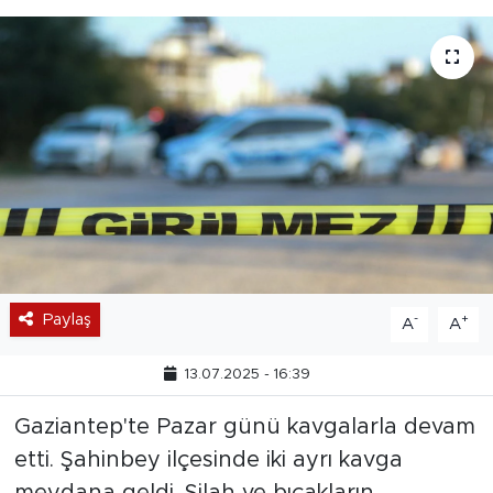
Paylaş
-
+
A
A
13.07.2025 - 16:39
Gaziantep'te Pazar günü kavgalarla devam
etti. Şahinbey ilçesinde iki ayrı kavga
meydana geldi. Silah ve bıçakların