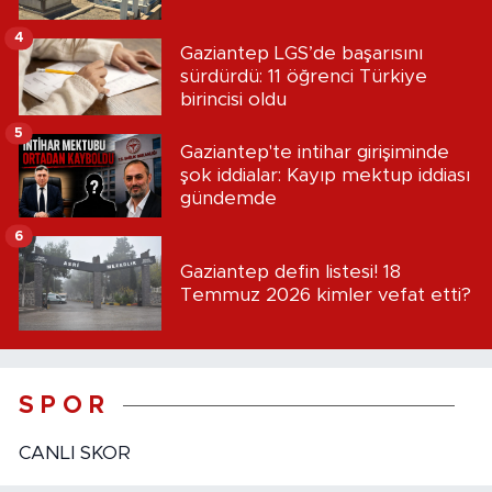
4
Gaziantep LGS’de başarısını
sürdürdü: 11 öğrenci Türkiye
birincisi oldu
5
Gaziantep'te intihar girişiminde
şok iddialar: Kayıp mektup iddiası
gündemde
6
Gaziantep defin listesi! 18
Temmuz 2026 kimler vefat etti?
S P O R
CANLI SKOR