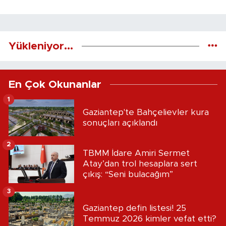
Yükleniyor...
En Çok Okunanlar
1
Gaziantep'te Bahçelievler kura
sonuçları açıklandı
2
TBMM İdare Amiri Sermet
Atay’dan trol hesaplara sert
çıkış: “Seni bulacağım”
3
Gaziantep defin listesi! 25
Temmuz 2026 kimler vefat etti?