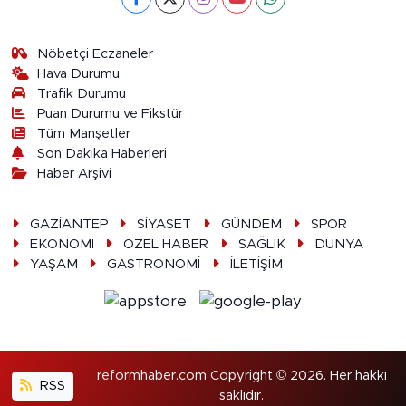
Nöbetçi Eczaneler
Hava Durumu
Trafik Durumu
Puan Durumu ve Fikstür
Tüm Manşetler
Son Dakika Haberleri
Haber Arşivi
GAZİANTEP
SİYASET
GÜNDEM
SPOR
EKONOMİ
ÖZEL HABER
SAĞLIK
DÜNYA
YAŞAM
GASTRONOMİ
İLETİŞİM
reformhaber.com Copyright © 2026. Her hakkı
RSS
saklıdır.