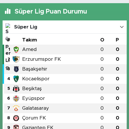
Süper Lig Puan Durumu
Süper Lig
#
Takım
O
P
Amed
0
0
1
Erzurumspor FK
0
0
2
Başakşehir
0
0
3
Kocaelispor
0
0
4
Beşiktaş
0
0
5
Eyüpspor
0
0
6
Galatasaray
0
0
7
Çorum FK
0
0
8
Gaziantep FK
0
0
9