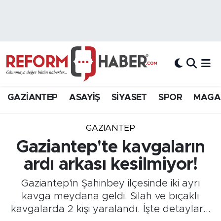
Nöbetçi Eczaneler
Hava Durumu
Trafik Durumu
GAZİANTEP
ASAYİŞ
SİYASET
SPOR
MAGA
Süper Lig Puan Durumu ve Fikstür
GAZIANTEP
Tüm Manşetler
Gaziantep'te kavgaların
ardı arkası kesilmiyor!
Son Dakika Haberleri
Gaziantep'in Şahinbey ilçesinde iki ayrı
Haber Arşivi
kavga meydana geldi. Silah ve bıçaklı
kavgalarda 2 kişi yaralandı. İşte detaylar...