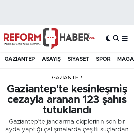
Nöbetçi Eczaneler
Hava Durumu
Trafik Durumu
GAZİANTEP
ASAYİŞ
SİYASET
SPOR
MAGA
Süper Lig Puan Durumu ve Fikstür
GAZIANTEP
Tüm Manşetler
Gaziantep'te kesinleşmiş
cezayla aranan 123 şahıs
Son Dakika Haberleri
tutuklandı
Haber Arşivi
Gaziantep'te jandarma ekiplerinin son bir
ayda yaptığı çalışmalarda çeşitli suçlardan