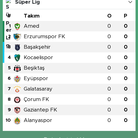
Süper Lig
#
Takım
O
P
Amed
0
0
1
Erzurumspor FK
0
0
2
Başakşehir
0
0
3
Kocaelispor
0
0
4
Beşiktaş
0
0
5
Eyüpspor
0
0
6
Galatasaray
0
0
7
Çorum FK
0
0
8
Gaziantep FK
0
0
9
Alanyaspor
0
0
10