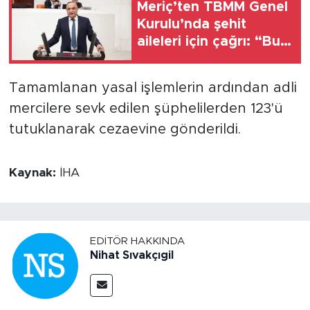
Meriç’ten TBMM Genel
Kurulu’nda şehit
aileleri için çağrı: “Bu
borcu lafla değil,
icraatla ödeme
Tamamlanan yasal işlemlerin ardından adli
vaktidir”
mercilere sevk edilen şüphelilerden 123'ü
tutuklanarak cezaevine gönderildi.
Kaynak:
İHA
EDITÖR HAKKINDA
Nihat Sıvakçıgil