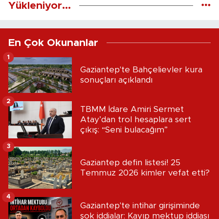
Yükleniyor...
En Çok Okunanlar
1
Gaziantep'te Bahçelievler kura
sonuçları açıklandı
2
TBMM İdare Amiri Sermet
Atay’dan trol hesaplara sert
çıkış: “Seni bulacağım”
3
Gaziantep defin listesi! 25
Temmuz 2026 kimler vefat etti?
4
Gaziantep'te intihar girişiminde
şok iddialar: Kayıp mektup iddiası