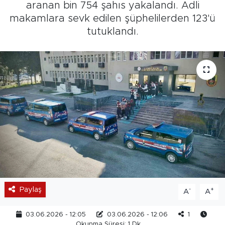
aranan bin 754 şahıs yakalandı. Adli
makamlara sevk edilen şüphelilerden 123'ü
tutuklandı.
Paylaş
-
+
A
A
03.06.2026 - 12:05
03.06.2026 - 12:06
1
Okunma Süresi: 1 Dk