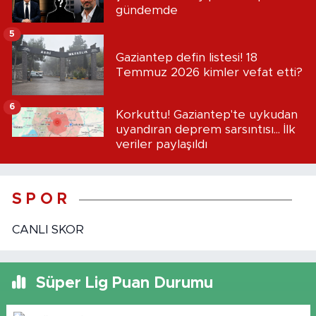
gündemde
5
Gaziantep defin listesi! 18
Temmuz 2026 kimler vefat etti?
6
Korkuttu! Gaziantep'te uykudan
uyandıran deprem sarsıntısı... İlk
veriler paylaşıldı
S P O R
CANLI SKOR
Süper Lig Puan Durumu