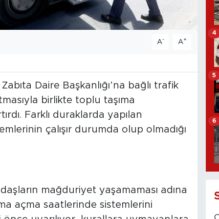
4
-
+
A
A
5
abıta Daire Başkanlığı’na bağlı trafik
rtmasıyla birlikte toplu taşıma
tırdı. Farklı duraklarda yapılan
6
stemlerinin çalışır durumda olup olmadığı
andaşların mağduriyet yaşamaması adına
ima açma saatlerinde sistemlerini