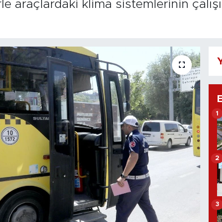
le araçlardaki klima sistemlerinin çalı
Y
1
2
3