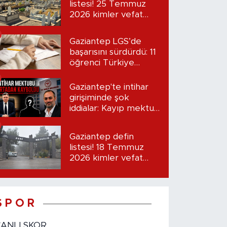
listesi! 25 Temmuz
2026 kimler vefat
etti?
Gaziantep LGS’de
başarısını sürdürdü: 11
öğrenci Türkiye
birincisi oldu
Gaziantep'te intihar
girişiminde şok
iddialar: Kayıp mektup
iddiası gündemde
Gaziantep defin
listesi! 18 Temmuz
2026 kimler vefat
etti?
S P O R
CANLI SKOR