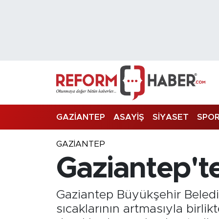
Nöbetçi Eczaneler
Hava Durumu
Trafik Durumu
Süper Lig Puan Durumu ve Fikstür
GAZİANTEP
ASAYİŞ
SİYASET
SPO
Tüm Manşetler
GAZIANTEP
Gaziantep'te
Son Dakika Haberleri
Haber Arşivi
Gaziantep Büyükşehir Belediye
sıcaklarının artmasıyla birlik