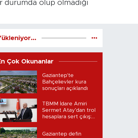
şır durumda olup olmadığı
ükleniyor...
En Çok Okunanlar
Gaziantep'te
Bahçelievler kura
sonuçları açıklandı
TBMM İdare Amiri
Sermet Atay’dan trol
hesaplara sert çıkış:
“Seni bulacağım”
Gaziantep defin