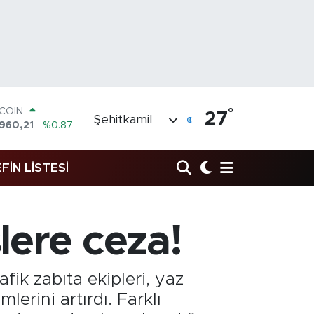
°
LAR
27
Şehitkamil
,7436
%0.18
RO
,2510
%0.32
FİN LİSTESİ
ERLİN
4811
%0.38
AM ALTIN
48.99
%2.59
ST100
lere ceza!
773
%-19
TCOIN
.960,21
%0.87
fik zabıta ekipleri, yaz
lerini artırdı. Farklı