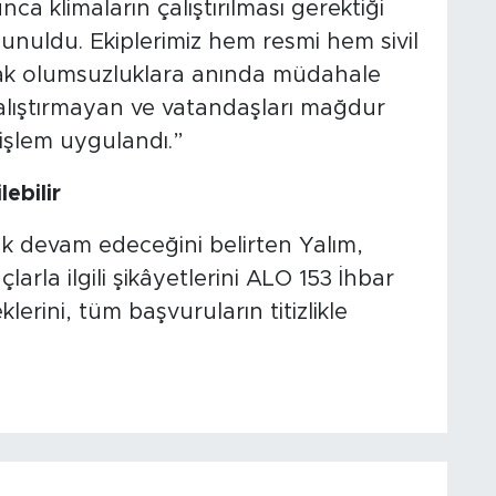
a klimaların çalıştırılması gerektiği
unuldu. Ekiplerimiz hem resmi hem sivil
rak olumsuzluklara anında müdahale
alıştırmayan ve vatandaşları mağdur
işlem uygulandı.”
ebilir
k devam edeceğini belirten Yalım,
larla ilgili şikâyetlerini ALO 153 İhbar
lerini, tüm başvuruların titizlikle