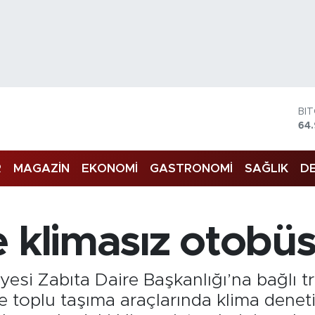
DO
47
EU
55
R
MAGAZİN
EKONOMİ
GASTRONOMİ
SAĞLIK
DE
ST
64,
GR
66
Bİ
 klimasız otobüs
13.
BI
64
si Zabıta Daire Başkanlığı’na bağlı tra
te toplu taşıma araçlarında klima denetim