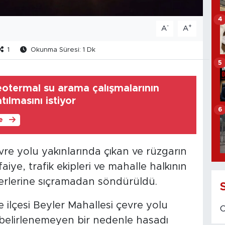
4
-
+
A
A
1
Okunma Süresi: 1 Dk
5
jeotermal su arama çalışmalarının
tılmasını istiyor
6
le
evre yolu yakınlarında çıkan ve rüzgarın
aiye, trafik ekipleri ve mahalle halkının
erlerine sıçramadan söndürüldü.
ye ilçesi Beyler Mahallesi çevre yolu
belirlenemeyen bir nedenle hasadı