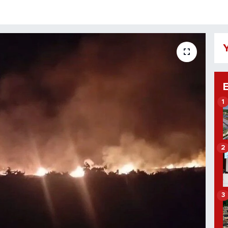
Y
1
2
3