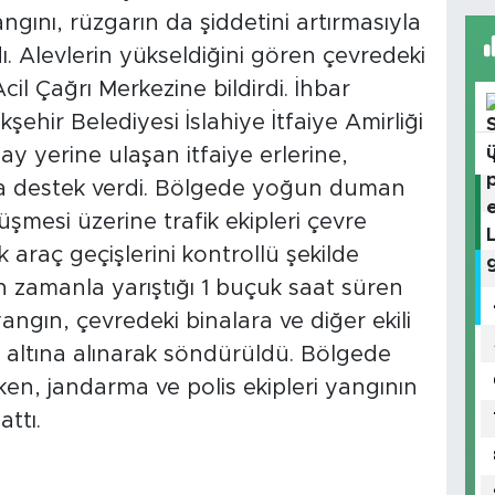
ngını, rüzgarın da şiddetini artırmasıyla
ı. Alevlerin yükseldiğini gören çevredeki
l Çağrı Merkezine bildirdi. İhbar
hir Belediyesi İslahiye İtfaiye Amirliği
lay yerine ulaşan itfaiye erlerine,
da destek verdi. Bölgede yoğun duman
şmesi üzerine trafik ekipleri çevre
 araç geçişlerini kontrollü şekilde
ın zamanla yarıştığı 1 buçuk saat süren
ngın, çevredeki binalara ve diğer ekili
l altına alınarak söndürüldü. Bölgede
n, jandarma ve polis ekipleri yangının
attı.