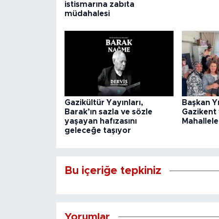
istismarına zabıta
müdahalesi
Gazikültür Yayınları,
Başkan Y
Barak’ın sazla ve sözle
Gazikent
yaşayan hafızasını
Mahallele
geleceğe taşıyor
Bu içeriğe tepkiniz
Yorumlar