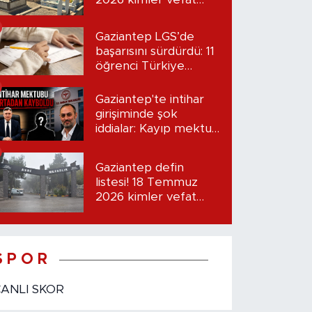
etti?
Gaziantep LGS’de
başarısını sürdürdü: 11
öğrenci Türkiye
birincisi oldu
Gaziantep'te intihar
girişiminde şok
iddialar: Kayıp mektup
iddiası gündemde
Gaziantep defin
listesi! 18 Temmuz
2026 kimler vefat
etti?
S P O R
CANLI SKOR