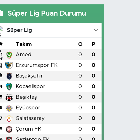
Süper Lig Puan Durumu
Süper Lig
#
Takım
O
P
Amed
0
0
1
Erzurumspor FK
0
0
2
Başakşehir
0
0
3
Kocaelispor
0
0
4
Beşiktaş
0
0
5
Eyüpspor
0
0
6
Galatasaray
0
0
7
Çorum FK
0
0
8
Gaziantep FK
0
0
9