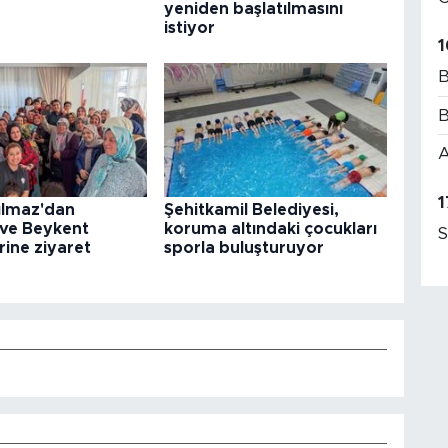
yeniden başlatılmasını
istiyor
1
B
B
A
1
ılmaz'dan
Şehitkamil Belediyesi,
 ve Beykent
koruma altındaki çocukları
S
rine ziyaret
sporla buluşturuyor