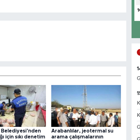
1
1
G
1
K
K
G
 Belediyesi’nden
Arabanlılar, jeotermal su
ğı için sıkı denetim
arama çalışmalarının
G