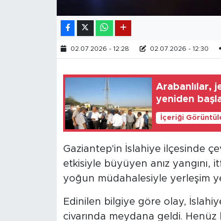
02.07.2026 - 12:28
02.07.2026 - 12:30
Arabanlılar, 
yeniden başla
İçeriği Görüntü
Gaziantep'in İslahiye ilçesinde ç
etkisiyle büyüyen anız yangını, itf
yoğun müdahalesiyle yerleşim y
Edinilen bilgiye göre olay, İslahi
civarında meydana geldi. Henüz 