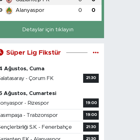
Alanyaspor
0
0
0
Detaylar için tıklayın
Süper Lig Fikstür
4 Ağustos, Cuma
alatasaray - Çorum FK
21:30
5 Ağustos, Cumartesi
onyaspor - Rizespor
19:00
asımpaşa - Trabzonspor
19:00
ençlerbirliği S.K. - Fenerbahçe
21:30
aziantep FK - Alanyaspor
21:30