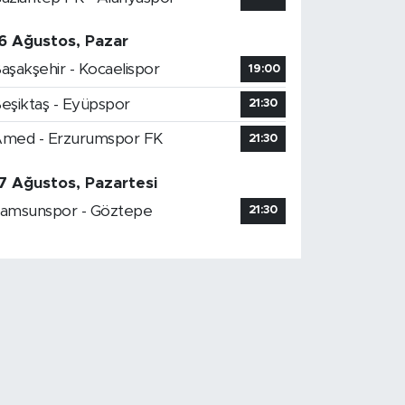
6 Ağustos, Pazar
aşakşehir - Kocaelispor
19:00
eşiktaş - Eyüpspor
21:30
med - Erzurumspor FK
21:30
7 Ağustos, Pazartesi
amsunspor - Göztepe
21:30