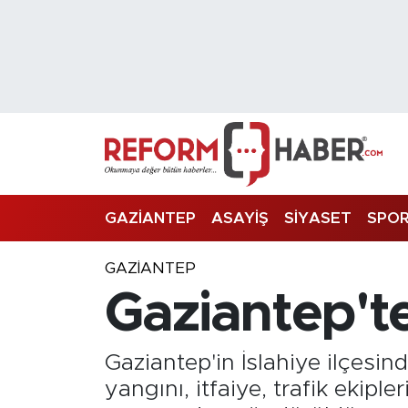
Nöbetçi Eczaneler
Hava Durumu
Trafik Durumu
Süper Lig Puan Durumu ve Fikstür
GAZİANTEP
ASAYİŞ
SİYASET
SPO
Tüm Manşetler
GAZIANTEP
Gaziantep'te
Son Dakika Haberleri
Haber Arşivi
Gaziantep'in İslahiye ilçesin
yangını, itfaiye, trafik ekip