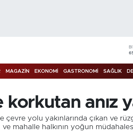
B
6
D
4
E
R
MAGAZİN
EKONOMİ
GASTRONOMİ
SAĞLIK
DE
5
S
6
G
6
 korkutan anız y
B
1
de çevre yolu yakınlarında çıkan ve rüz
leri ve mahalle halkının yoğun müdahales