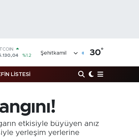
ITCOIN
°
5.130,04
%1.2
30
Şehitkamil
OLAR
7,7106
%0.17
URO
FİN LİSTESİ
5,1652
%0.27
TERLİN
4,4046
%0.35
RAM ALTIN
618.49
%2.12
angını!
İST100
3.773
%-19
garın etkisiyle büyüyen anız
iyle yerleşim yerlerine