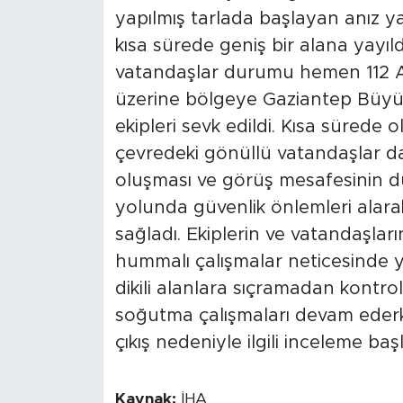
yapılmış tarlada başlayan anız ya
kısa sürede geniş bir alana yayıld
vatandaşlar durumu hemen 112 Aci
üzerine bölgeye Gaziantep Büyükşe
ekipleri sevk edildi. Kısa sürede o
çevredeki gönüllü vatandaşlar 
oluşması ve görüş mesafesinin dü
yolunda güvenlik önlemleri alarak
sağladı. Ekiplerin ve vatandaşlar
hummalı çalışmalar neticesinde ya
dikili alanlara sıçramadan kontro
soğutma çalışmaları devam ederke
çıkış nedeniyle ilgili inceleme başl
Kaynak:
İHA