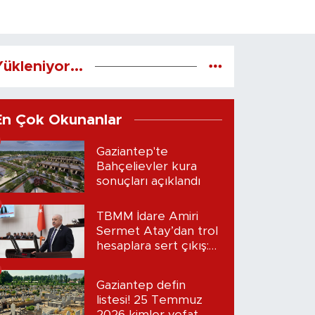
ükleniyor...
En Çok Okunanlar
Gaziantep'te
Bahçelievler kura
sonuçları açıklandı
TBMM İdare Amiri
Sermet Atay’dan trol
hesaplara sert çıkış:
“Seni bulacağım”
Gaziantep defin
listesi! 25 Temmuz
2026 kimler vefat