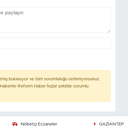
tmiş bulunuyor ve tüm sorumluluğu üstleniyorsunuz.
Haberler Reform Haber hiçbir şekilde sorumlu
Nöbetçi Eczaneler
GAZİANTEP