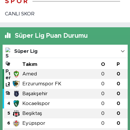
S P O R
CANLI SKOR
Süper Lig Puan Durumu
Süper Lig
#
Takım
O
P
Amed
0
0
1
Erzurumspor FK
0
0
2
Başakşehir
0
0
3
Kocaelispor
0
0
4
Beşiktaş
0
0
5
Eyüpspor
0
0
6