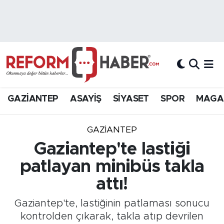
Nöbetçi Eczaneler
Hava Durumu
Trafik Durumu
GAZİANTEP
ASAYİŞ
SİYASET
SPOR
MAGA
Süper Lig Puan Durumu ve Fikstür
GAZIANTEP
Tüm Manşetler
Gaziantep'te lastiği
patlayan minibüs takla
Son Dakika Haberleri
attı!
Haber Arşivi
Gaziantep'te, lastiğinin patlaması sonucu
kontrolden çıkarak, takla atıp devrilen