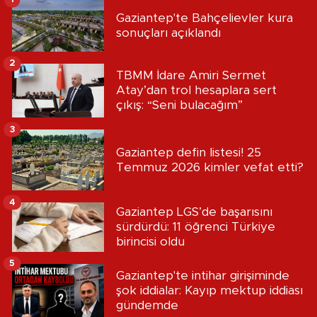
Gaziantep'te Bahçelievler kura
sonuçları açıklandı
2
TBMM İdare Amiri Sermet
Atay’dan trol hesaplara sert
çıkış: “Seni bulacağım”
3
Gaziantep defin listesi! 25
Temmuz 2026 kimler vefat etti?
4
Gaziantep LGS’de başarısını
sürdürdü: 11 öğrenci Türkiye
birincisi oldu
5
Gaziantep'te intihar girişiminde
şok iddialar: Kayıp mektup iddiası
gündemde