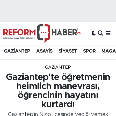
Nöbetçi Eczaneler
Hava Durumu
Trafik Durumu
GAZİANTEP
ASAYİŞ
SİYASET
SPOR
MAGA
Süper Lig Puan Durumu ve Fikstür
GAZIANTEP
Tüm Manşetler
Gaziantep'te öğretmenin
heimlich manevrası,
Son Dakika Haberleri
öğrencinin hayatını
Haber Arşivi
kurtardı
Gaziantep'in Nizip ilçesinde yediği yemek