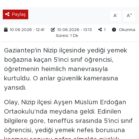
Paylaş
-
+
A
A
10.06.2026 - 12:41
10.06.2026 - 13:13
1
Okunma
Süresi: 1 Dk
Gaziantep'in Nizip ilçesinde yediği yemek
boğazına kaçan 5'inci sınıf öğrencisi,
öğretmenin heimlich manevrasıyla
kurtuldu. O anlar güvenlik kamerasına
yansıdı.
Olay, Nizip ilçesi Ayşen Müslüm Erdoğan
Ortaokulu'nda meydana geldi. Edinilen
bilgilere göre, teneffüs sırasında 5'inci sınıf
öğrencisi, yediği yemek nefes borusuna