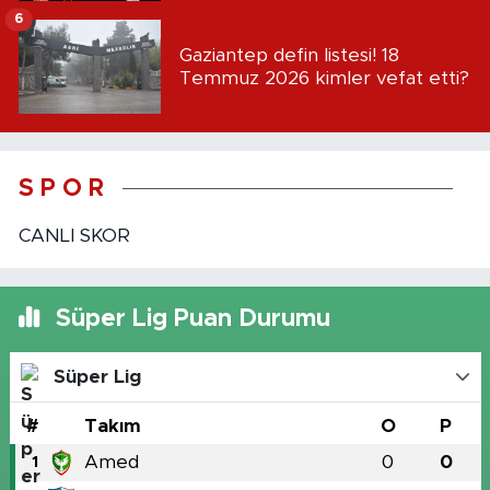
6
Gaziantep defin listesi! 18
Temmuz 2026 kimler vefat etti?
S P O R
CANLI SKOR
Süper Lig Puan Durumu
Süper Lig
#
Takım
O
P
Amed
0
0
1