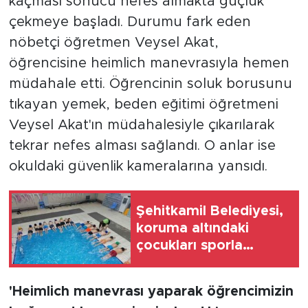
kaçması sonucu nefes almakta güçlük
çekmeye başladı. Durumu fark eden
nöbetçi öğretmen Veysel Akat,
öğrencisine heimlich manevrasıyla hemen
müdahale etti. Öğrencinin soluk borusunu
tıkayan yemek, beden eğitimi öğretmeni
Veysel Akat'ın müdahalesiyle çıkarılarak
tekrar nefes alması sağlandı. O anlar ise
okuldaki güvenlik kameralarına yansıdı.
Şehitkamil Belediyesi,
koruma altındaki
çocukları sporla
buluşturuyor
'Heimlich manevrası yaparak öğrencimizin