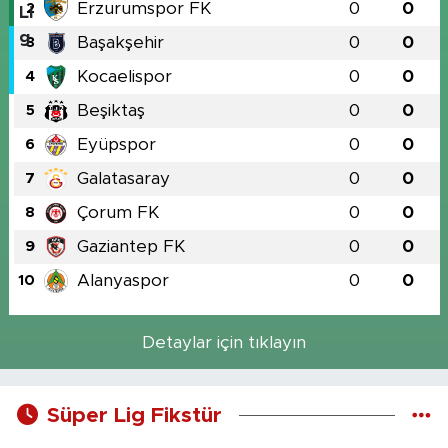
Erzurumspor FK
0
0
2
Başakşehir
0
0
3
Kocaelispor
0
0
4
Beşiktaş
0
0
5
Eyüpspor
0
0
6
Galatasaray
0
0
7
Çorum FK
0
0
8
Gaziantep FK
0
0
9
Alanyaspor
0
0
10
Detaylar için tıklayın
Süper Lig Fikstür