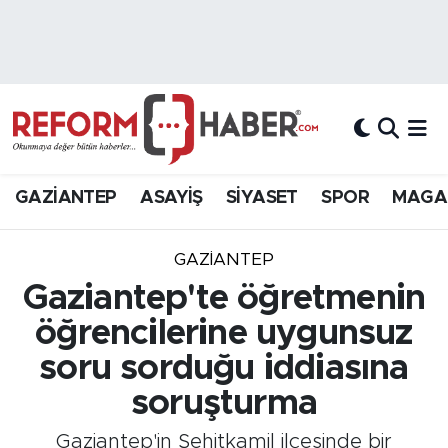
Nöbetçi Eczaneler
Hava Durumu
Trafik Durumu
GAZİANTEP
ASAYİŞ
SİYASET
SPOR
MAGA
Süper Lig Puan Durumu ve Fikstür
GAZIANTEP
Tüm Manşetler
Gaziantep'te öğretmenin
öğrencilerine uygunsuz
Son Dakika Haberleri
soru sorduğu iddiasına
Haber Arşivi
soruşturma
Gaziantep'in Şehitkamil ilçesinde bir