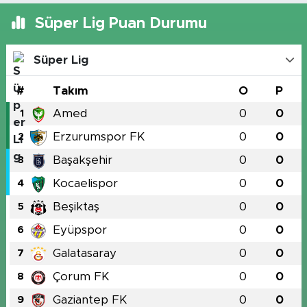
Süper Lig Puan Durumu
Süper Lig
#
Takım
O
P
Amed
0
0
1
Erzurumspor FK
0
0
2
Başakşehir
0
0
3
Kocaelispor
0
0
4
Beşiktaş
0
0
5
Eyüpspor
0
0
6
Galatasaray
0
0
7
Çorum FK
0
0
8
Gaziantep FK
0
0
9