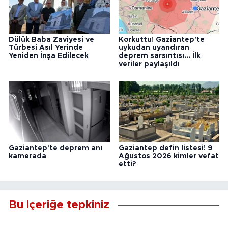
Dülük Baba Zaviyesi ve
Korkuttu! Gaziantep'te
Türbesi Asıl Yerinde
uykudan uyandıran
Yeniden İnşa Edilecek
deprem sarsıntısı... İlk
veriler paylaşıldı
Gaziantep'te deprem anı
Gaziantep defin listesi! 9
kamerada
Ağustos 2026 kimler vefat
etti?
Bu içeriğe tepkiniz