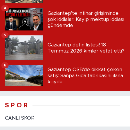
4
Gaziantep'te intihar girişiminde
şok iddialar: Kayıp mektup iddiası
gündemde
5
Gaziantep defin listesi! 18
Temmuz 2026 kimler vefat etti?
6
Gaziantep OSB'de dikkat çeken
satış: Sanpa Gıda fabrikasını ilana
koydu
S P O R
CANLI SKOR