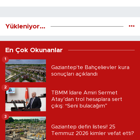
Yükleniyor...
En Çok Okunanlar
1
Gaziantep'te Bahçelievler kura
sonuçları açıklandı
2
TBMM İdare Amiri Sermet
Atay’dan trol hesaplara sert
çıkış: “Seni bulacağım”
3
Gaziantep defin listesi! 25
Temmuz 2026 kimler vefat etti?