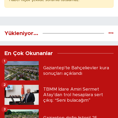
Yükleniyor...
En Çok Okunanlar
1
Gaziantep'te Bahçelievler kura
sonuçları açıklandı
2
TBMM İdare Amiri Sermet
Atay’dan trol hesaplara sert
çıkış: “Seni bulacağım”
3
Gaziantep defin listesi! 25