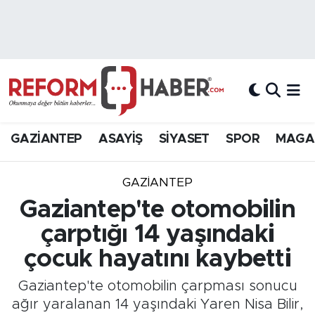
Nöbetçi Eczaneler
Hava Durumu
Trafik Durumu
GAZİANTEP
ASAYİŞ
SİYASET
SPOR
MAGA
Süper Lig Puan Durumu ve Fikstür
GAZIANTEP
Tüm Manşetler
Gaziantep'te otomobilin
çarptığı 14 yaşındaki
Son Dakika Haberleri
çocuk hayatını kaybetti
Haber Arşivi
Gaziantep'te otomobilin çarpması sonucu
ağır yaralanan 14 yaşındaki Yaren Nisa Bilir,