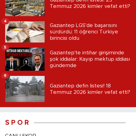
Temmuz 2026 kimler vefat etti?
4
Gaziantep LGS’de başarısını
sürdürdü: 11 öğrenci Türkiye
birincisi oldu
5
Gaziantep'te intihar girişiminde
şok iddialar: Kayıp mektup iddiası
gündemde
6
Gaziantep defin listesi! 18
Temmuz 2026 kimler vefat etti?
S P O R
CANLI SKOR