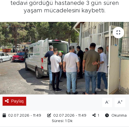
tedavi gördüğü hastanede 3 gün süren
yaşam mücadelesini kaybetti.
Paylaş
-
+
A
A
02.07.2026 - 11:49
02.07.2026 - 11:49
1
Okunma
Süresi: 1 Dk