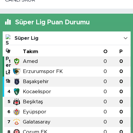
Süper Lig Puan Durumu
Süper Lig
#
Takım
O
P
Amed
0
0
1
Erzurumspor FK
0
0
2
Başakşehir
0
0
3
Kocaelispor
0
0
4
Beşiktaş
0
0
5
Eyüpspor
0
0
6
Galatasaray
0
0
7
Çorum FK
0
0
8