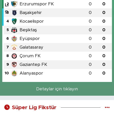
Erzurumspor FK
0
0
2
Başakşehir
0
0
3
Kocaelispor
0
0
4
Beşiktaş
0
0
5
Eyüpspor
0
0
6
Galatasaray
0
0
7
Çorum FK
0
0
8
Gaziantep FK
0
0
9
Alanyaspor
0
0
10
Detaylar için tıklayın
Süper Lig Fikstür