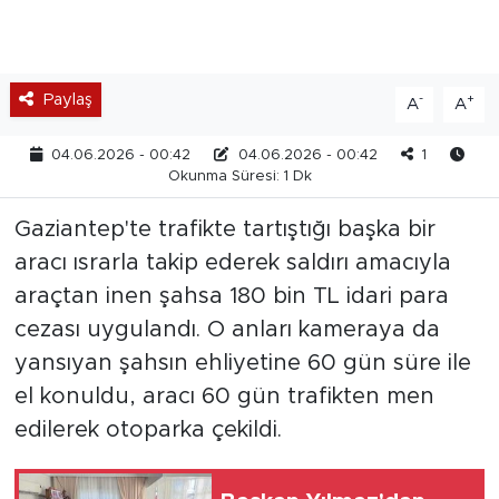
Paylaş
-
+
A
A
04.06.2026 - 00:42
04.06.2026 - 00:42
1
Okunma Süresi: 1 Dk
Gaziantep'te trafikte tartıştığı başka bir
aracı ısrarla takip ederek saldırı amacıyla
araçtan inen şahsa 180 bin TL idari para
cezası uygulandı. O anları kameraya da
yansıyan şahsın ehliyetine 60 gün süre ile
el konuldu, aracı 60 gün trafikten men
edilerek otoparka çekildi.