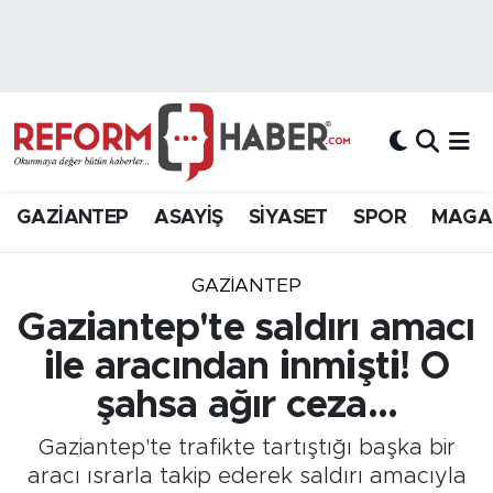
Nöbetçi Eczaneler
Hava Durumu
Trafik Durumu
GAZİANTEP
ASAYİŞ
SİYASET
SPOR
MAGA
Süper Lig Puan Durumu ve Fikstür
GAZIANTEP
Tüm Manşetler
Gaziantep'te saldırı amacı
ile aracından inmişti! O
Son Dakika Haberleri
şahsa ağır ceza...
Haber Arşivi
Gaziantep'te trafikte tartıştığı başka bir
aracı ısrarla takip ederek saldırı amacıyla