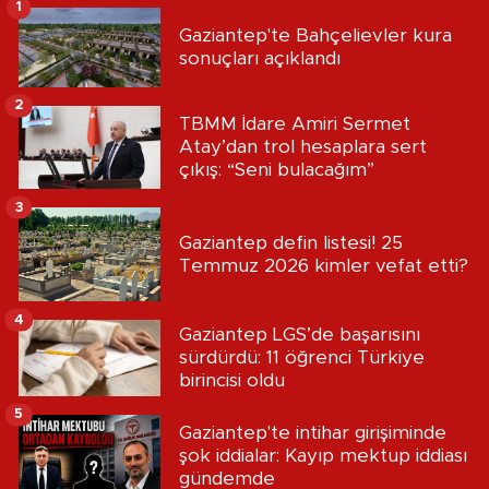
1
Gaziantep'te Bahçelievler kura
sonuçları açıklandı
2
TBMM İdare Amiri Sermet
Atay’dan trol hesaplara sert
çıkış: “Seni bulacağım”
3
Gaziantep defin listesi! 25
Temmuz 2026 kimler vefat etti?
4
Gaziantep LGS’de başarısını
sürdürdü: 11 öğrenci Türkiye
birincisi oldu
5
Gaziantep'te intihar girişiminde
şok iddialar: Kayıp mektup iddiası
gündemde