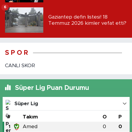
6
Gaziantep defin listesi! 18
Temmuz 2026 kimler vefat etti?
S P O R
CANLI SKOR
Süper Lig Puan Durumu
Süper Lig
#
Takım
O
P
Amed
0
0
1