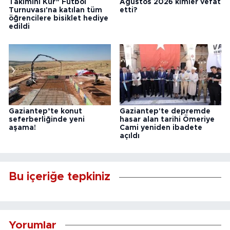
Takımını Kur” Futbol
Ağustos 2026 kimler vefat
Turnuvası'na katılan tüm
etti?
öğrencilere bisiklet hediye
edildi
Gaziantep’te konut
Gaziantep'te depremde
seferberliğinde yeni
hasar alan tarihi Ömeriye
aşama!
Cami yeniden ibadete
açıldı
Bu içeriğe tepkiniz
Yorumlar