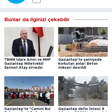
Bunlar da ilginizi çekebilir
TBMM İdare Amiri ve MHP
Gaziantep’te şantiyede
Gaziantep Milletvekili
korkutan anlar! Beton
Sermet Atay zirvede!
mikseri devrildi
Gaziantep'te “Camini Bul
Gaziantep defin listesi! 8