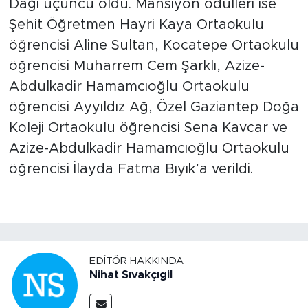
Dağı üçüncü oldu. Mansiyon ödülleri ise
Şehit Öğretmen Hayri Kaya Ortaokulu
öğrencisi Aline Sultan, Kocatepe Ortaokulu
öğrencisi Muharrem Cem Şarklı, Azize-
Abdulkadir Hamamcıoğlu Ortaokulu
öğrencisi Ayyıldız Ağ, Özel Gaziantep Doğa
Koleji Ortaokulu öğrencisi Sena Kavcar ve
Azize-Abdulkadir Hamamcıoğlu Ortaokulu
öğrencisi İlayda Fatma Bıyık’a verildi.
EDITÖR HAKKINDA
Nihat Sıvakçıgil