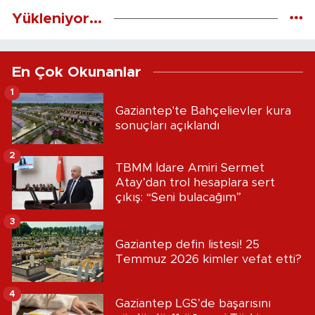
Yükleniyor...
En Çok Okunanlar
1
Gaziantep'te Bahçelievler kura
sonuçları açıklandı
2
TBMM İdare Amiri Sermet
Atay’dan trol hesaplara sert
çıkış: “Seni bulacağım”
3
Gaziantep defin listesi! 25
Temmuz 2026 kimler vefat etti?
4
Gaziantep LGS’de başarısını