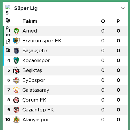
Süper Lig
#
Takım
O
P
Amed
0
0
1
Erzurumspor FK
0
0
2
Başakşehir
0
0
3
Kocaelispor
0
0
4
Beşiktaş
0
0
5
Eyüpspor
0
0
6
Galatasaray
0
0
7
Çorum FK
0
0
8
Gaziantep FK
0
0
9
Alanyaspor
0
0
10