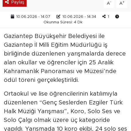
Paylaş
-
+
A
A
10.06.2026 - 14:07
10.06.2026 - 14:34
1
Okunma Süresi: 4 Dk
Gaziantep Büyükşehir Belediyesi ile
Gaziantep İl Milli Eğitim Müdürlüğü iş
birliğinde düzenlenen yarışmalarda derece
alan okullar ve öğrenciler için 25 Aralık
Kahramanlık Panoraması ve Müzesi’nde
ödül töreni gerçekleştirildi.
Ortaokul ve lise öğrencilerinin katılımıyla
düzenlenen “Genç Seslerden Ezgiler Türk
Halk Müziği Yarışması”, Koro, Solo Ses ve
Solo Çalgı olmak üzere üç kategoride
yapıldı. Yarışmada 10 koro ekibi, 24 solo ses