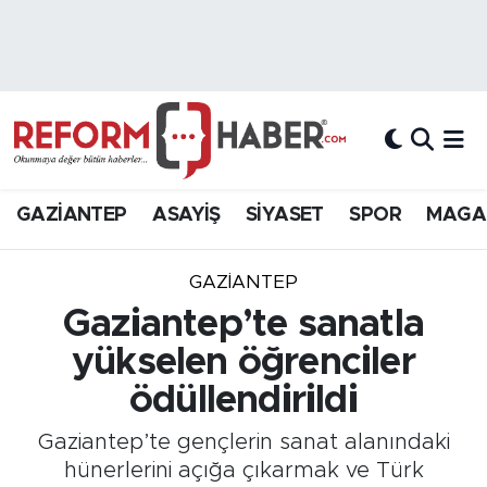
Nöbetçi Eczaneler
Hava Durumu
Trafik Durumu
GAZİANTEP
ASAYİŞ
SİYASET
SPOR
MAGA
Süper Lig Puan Durumu ve Fikstür
GAZIANTEP
Tüm Manşetler
Gaziantep’te sanatla
yükselen öğrenciler
Son Dakika Haberleri
ödüllendirildi
Haber Arşivi
Gaziantep’te gençlerin sanat alanındaki
hünerlerini açığa çıkarmak ve Türk