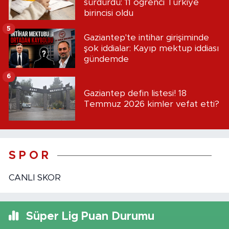
sürdürdü: 11 öğrenci Türkiye
birincisi oldu
5
Gaziantep'te intihar girişiminde
şok iddialar: Kayıp mektup iddiası
gündemde
6
Gaziantep defin listesi! 18
Temmuz 2026 kimler vefat etti?
S P O R
CANLI SKOR
Süper Lig Puan Durumu