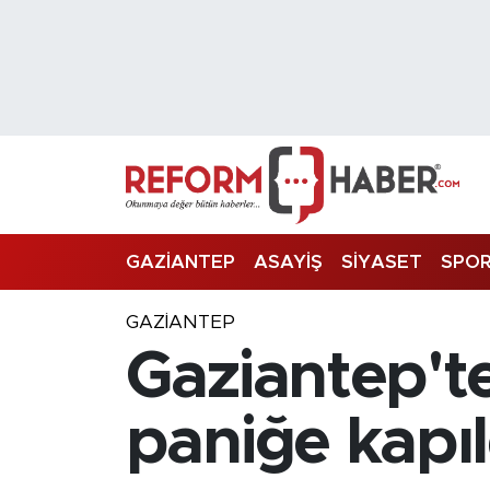
Nöbetçi Eczaneler
Hava Durumu
Trafik Durumu
Süper Lig Puan Durumu ve Fikstür
GAZİANTEP
ASAYİŞ
SİYASET
SPO
Tüm Manşetler
GAZIANTEP
Gaziantep'te
Son Dakika Haberleri
Haber Arşivi
paniğe kapıld