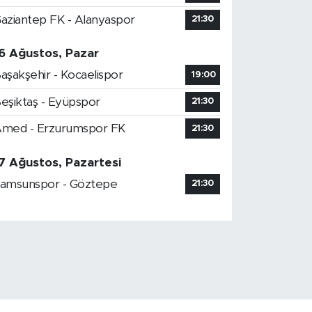
aziantep FK - Alanyaspor
21:30
6 Ağustos, Pazar
aşakşehir - Kocaelispor
19:00
eşiktaş - Eyüpspor
21:30
med - Erzurumspor FK
21:30
7 Ağustos, Pazartesi
amsunspor - Göztepe
21:30