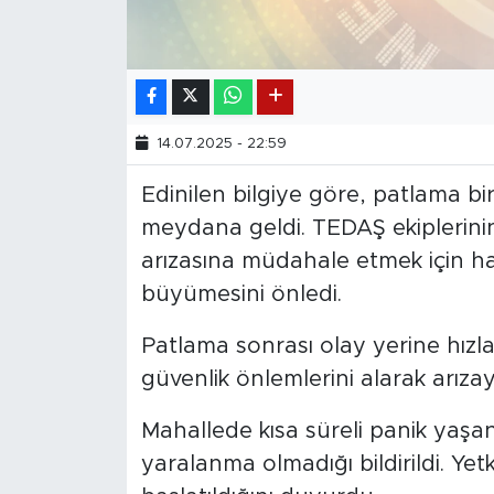
14.07.2025 - 22:59
Edinilen bilgiye göre, patlama b
meydana geldi. TEDAŞ ekiplerini
arızasına müdahale etmek için haz
büyümesini önledi.
Patlama sonrası olay yerine hızl
güvenlik önlemlerini alarak arızayı
Mahallede kısa süreli panik yaşa
yaralanma olmadığı bildirildi. Yetk