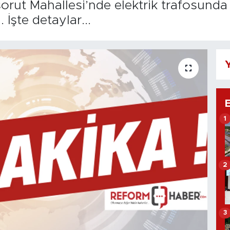
ksorut Mahallesi’nde elektrik trafosun
İşte detaylar...
Y
1
2
3