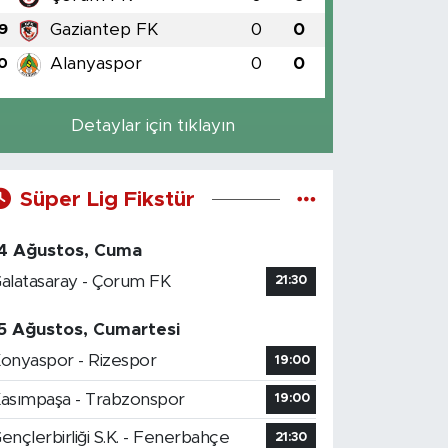
Gaziantep FK
0
0
9
Alanyaspor
0
0
0
Detaylar için tıklayın
Süper Lig Fikstür
4 Ağustos, Cuma
alatasaray - Çorum FK
21:30
5 Ağustos, Cumartesi
onyaspor - Rizespor
19:00
asımpaşa - Trabzonspor
19:00
ençlerbirliği S.K. - Fenerbahçe
21:30