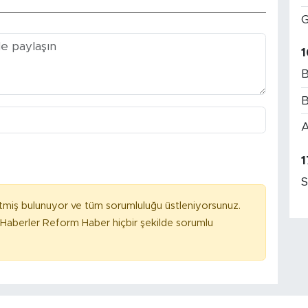
G
1
B
B
A
1
S
tmiş bulunuyor ve tüm sorumluluğu üstleniyorsunuz.
Haberler Reform Haber hiçbir şekilde sorumlu