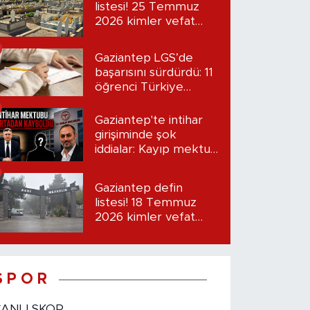
listesi! 25 Temmuz
2026 kimler vefat
etti?
Gaziantep LGS’de
başarısını sürdürdü: 11
öğrenci Türkiye
birincisi oldu
Gaziantep'te intihar
girişiminde şok
iddialar: Kayıp mektup
iddiası gündemde
Gaziantep defin
listesi! 18 Temmuz
2026 kimler vefat
etti?
S P O R
CANLI SKOR