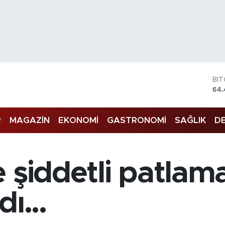
BI
64.
DO
47,
R
MAGAZİN
EKONOMİ
GASTRONOMİ
SAĞLIK
DE
EU
55,
ST
64
GR
 şiddetli patlam
65
Bİ
13.
ı...