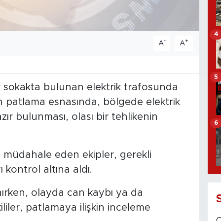
4
-
+
A
A
5
ir sokakta bulunan elektrik trafosunda
n patlama esnasında, bölgede elektrik
ır bulunması, olası bir tehlikenin
6
a müdahale eden ekipler, gerekli
 kontrol altına aldı.
nırken, olayda can kaybı ya da
ililer, patlamaya ilişkin inceleme