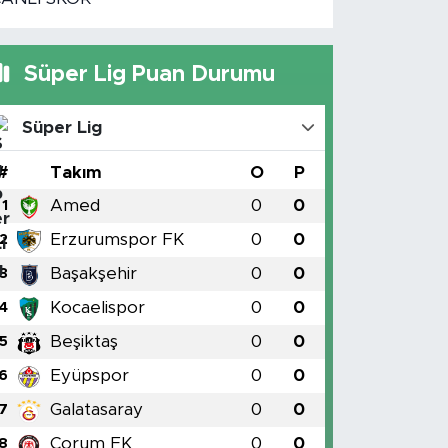
Süper Lig Puan Durumu
Süper Lig
#
Takım
O
P
Amed
0
0
1
Erzurumspor FK
0
0
2
Başakşehir
0
0
3
Kocaelispor
0
0
4
Beşiktaş
0
0
5
Eyüpspor
0
0
6
Galatasaray
0
0
7
Çorum FK
0
0
8