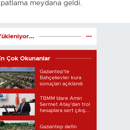
da patlama meydana geldi.
ükleniyor...
En Çok Okunanlar
Gaziantep'te
Bahçelievler kura
sonuçları açıklandı
TBMM İdare Amiri
Sermet Atay’dan trol
hesaplara sert çıkış:
“Seni bulacağım”
Gaziantep defin