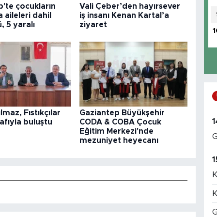
'te çocukların
Vali Çeber’den hayırsever
aileleri dahil
iş insanı Kenan Kartal’a
ü, 5 yaralı
ziyaret
1
lmaz, Fıstıkçılar
Gaziantep Büyükşehir
1
nafıyla buluştu
CODA & COBA Çocuk
Eğitim Merkezi'nde
G
mezuniyet heyecanı
1
K
K
G