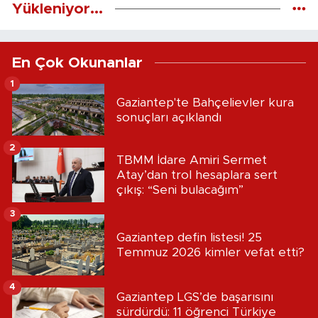
Yükleniyor...
En Çok Okunanlar
1
Gaziantep'te Bahçelievler kura
sonuçları açıklandı
2
TBMM İdare Amiri Sermet
Atay’dan trol hesaplara sert
çıkış: “Seni bulacağım”
3
Gaziantep defin listesi! 25
Temmuz 2026 kimler vefat etti?
4
Gaziantep LGS’de başarısını
sürdürdü: 11 öğrenci Türkiye