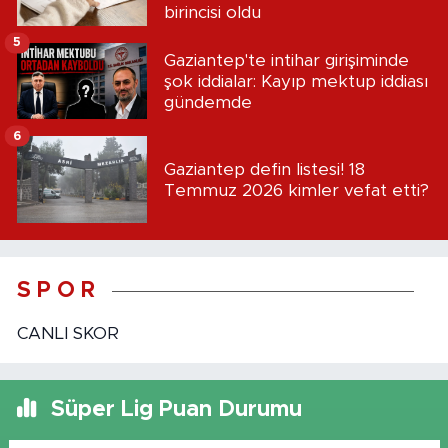
birincisi oldu
5
Gaziantep'te intihar girişiminde
şok iddialar: Kayıp mektup iddiası
gündemde
6
Gaziantep defin listesi! 18
Temmuz 2026 kimler vefat etti?
S P O R
CANLI SKOR
Süper Lig Puan Durumu