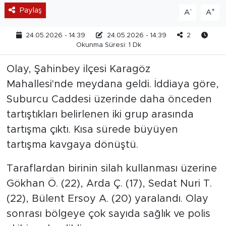
Paylaş
-
+
A
A
24.05.2026 - 14:39
24.05.2026 - 14:39
2
Okunma Süresi: 1 Dk
Olay, Şahinbey ilçesi Karagöz
Mahallesi'nde meydana geldi. İddiaya göre,
Suburcu Caddesi üzerinde daha önceden
tartıştıkları belirlenen iki grup arasında
tartışma çıktı. Kısa sürede büyüyen
tartışma kavgaya dönüştü.
Taraflardan birinin silah kullanması üzerine
Gökhan Ö. (22), Arda Ç. (17), Sedat Nuri T.
(22), Bülent Ersoy A. (20) yaralandı. Olay
sonrası bölgeye çok sayıda sağlık ve polis