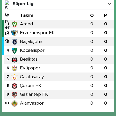
Süper Lig
#
Takım
O
P
Amed
0
0
1
Erzurumspor FK
0
0
2
Başakşehir
0
0
3
Kocaelispor
0
0
4
Beşiktaş
0
0
5
Eyüpspor
0
0
6
Galatasaray
0
0
7
Çorum FK
0
0
8
Gaziantep FK
0
0
9
Alanyaspor
0
0
10