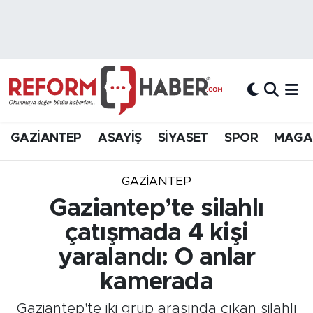
Nöbetçi Eczaneler
Hava Durumu
Trafik Durumu
GAZİANTEP
ASAYİŞ
SİYASET
SPOR
MAGA
Süper Lig Puan Durumu ve Fikstür
GAZIANTEP
Tüm Manşetler
Gaziantep’te silahlı
çatışmada 4 kişi
Son Dakika Haberleri
yaralandı: O anlar
Haber Arşivi
kamerada
Gaziantep'te iki grup arasında çıkan silahlı