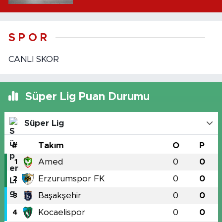
S P O R
CANLI SKOR
Süper Lig Puan Durumu
Süper Lig
#
Takım
O
P
Amed
0
0
1
Erzurumspor FK
0
0
2
Başakşehir
0
0
3
Kocaelispor
0
0
4