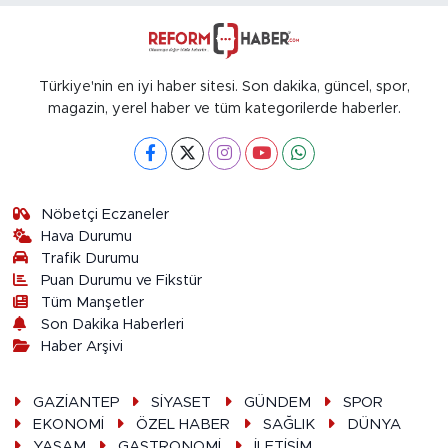
Türkiye'nin en iyi haber sitesi. Son dakika, güncel, spor,
magazin, yerel haber ve tüm kategorilerde haberler.
Nöbetçi Eczaneler
Hava Durumu
Trafik Durumu
Puan Durumu ve Fikstür
Tüm Manşetler
Son Dakika Haberleri
Haber Arşivi
GAZİANTEP
SİYASET
GÜNDEM
SPOR
EKONOMİ
ÖZEL HABER
SAĞLIK
DÜNYA
YAŞAM
GASTRONOMİ
İLETİŞİM