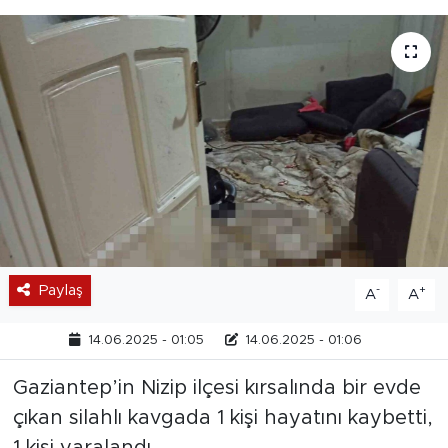
Paylaş
-
+
A
A
14.06.2025 - 01:05
14.06.2025 - 01:06
Gaziantep’in Nizip ilçesi kırsalında bir evde
çıkan silahlı kavgada 1 kişi hayatını kaybetti,
1 kişi yaralandı.