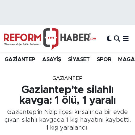
Nöbetçi Eczaneler
Hava Durumu
Trafik Durumu
GAZİANTEP
ASAYİŞ
SİYASET
SPOR
MAGA
Süper Lig Puan Durumu ve Fikstür
GAZIANTEP
Tüm Manşetler
Gaziantep’te silahlı
kavga: 1 ölü, 1 yaralı
Son Dakika Haberleri
Gaziantep’in Nizip ilçesi kırsalında bir evde
Haber Arşivi
çıkan silahlı kavgada 1 kişi hayatını kaybetti,
1 kişi yaralandı.