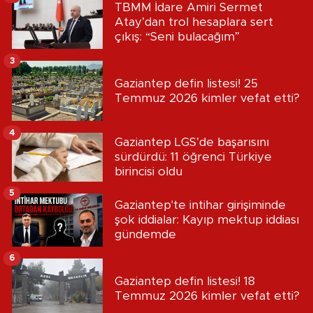
TBMM İdare Amiri Sermet
Atay’dan trol hesaplara sert
çıkış: “Seni bulacağım”
3
Gaziantep defin listesi! 25
Temmuz 2026 kimler vefat etti?
4
Gaziantep LGS’de başarısını
sürdürdü: 11 öğrenci Türkiye
birincisi oldu
5
Gaziantep'te intihar girişiminde
şok iddialar: Kayıp mektup iddiası
gündemde
6
Gaziantep defin listesi! 18
Temmuz 2026 kimler vefat etti?