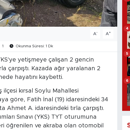
4
-
+
A
A
1
Okunma Süresi: 1 Dk
5
YKS'ye yetişmeye çalışan 2 gencin
la çarpıştı. Kazada ağır yaralanan 2
anede hayatını kaybetti.
6
ilçesi kırsal Soylu Mahallesi
ya göre, Fatih İnal (19) idaresindeki 34
a Ahmet A. idaresindeki tırla çarpıştı.
umları Sınavı (YKS) TYT oturumuna
kleri öğrenilen ve akraba olan otomobil