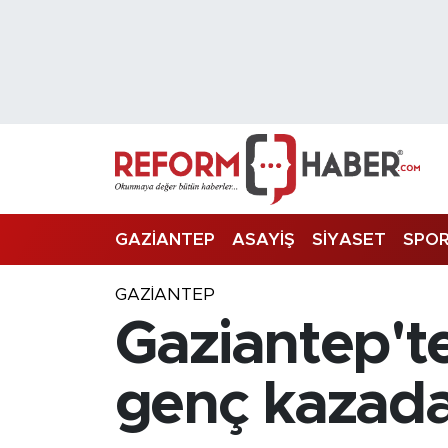
Nöbetçi Eczaneler
Hava Durumu
Trafik Durumu
Süper Lig Puan Durumu ve Fikstür
GAZİANTEP
ASAYİŞ
SİYASET
SPO
Tüm Manşetler
GAZIANTEP
Gaziantep'te
Son Dakika Haberleri
Haber Arşivi
genç kazada