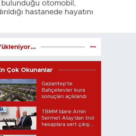
n bulunduğu otomobil,
dırıldığı hastanede hayatını
ükleniyor...
En Çok Okunanlar
Gaziantep'te
Bahçelievler kura
sonuçları açıklandı
TBMM İdare Amiri
Sermet Atay’dan trol
hesaplara sert çıkış:
“Seni bulacağım”