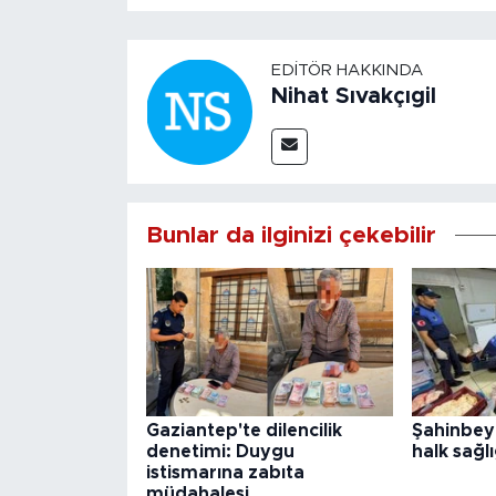
EDITÖR HAKKINDA
Nihat Sıvakçıgil
Bunlar da ilginizi çekebilir
Gaziantep'te dilencilik
Şahinbey
denetimi: Duygu
halk sağlı
istismarına zabıta
müdahalesi