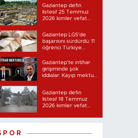
Gaziantep defin
listesi! 25 Temmuz
2026 kimler vefat
etti?
Gaziantep LGS’de
başarısını sürdürdü: 11
öğrenci Türkiye
birincisi oldu
Gaziantep'te intihar
girişiminde şok
iddialar: Kayıp mektup
iddiası gündemde
Gaziantep defin
listesi! 18 Temmuz
2026 kimler vefat
etti?
S P O R