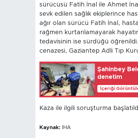
sürücüsü Fatih İnal ile Ahmet İnal
sevk edilen sağlık ekiplerince ha
ağır olan sürücü Fatih İnal, ha
rağmen kurtarılamayarak hayatını 
tedavisinin ise sürdüğü öğrenildi
cenazesi, Gaziantep Adli Tıp Kur
Şahinbey Bele
denetim
İçeriği Görüntü
Kaza ile ilgili soruşturma başlatıld
Kaynak:
İHA