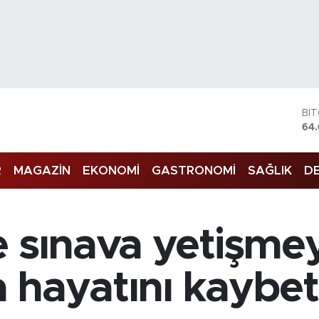
BI
64
DO
47
EU
55
R
MAGAZİN
EKONOMİ
GASTRONOMİ
SAĞLIK
DE
ST
64
GR
65
 sınava yetişmey
Bİ
13
 hayatını kaybet