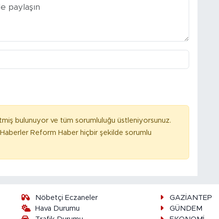
tmiş bulunuyor ve tüm sorumluluğu üstleniyorsunuz.
Haberler Reform Haber hiçbir şekilde sorumlu
Nöbetçi Eczaneler
GAZİANTEP
Hava Durumu
GÜNDEM