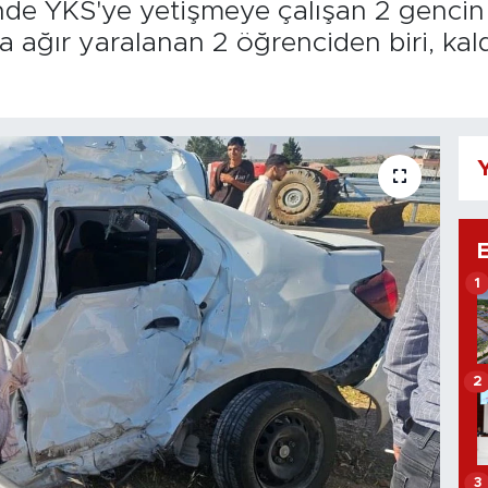
inde YKS'ye yetişmeye çalışan 2 genci
da ağır yaralanan 2 öğrenciden biri, kal
Y
1
2
3