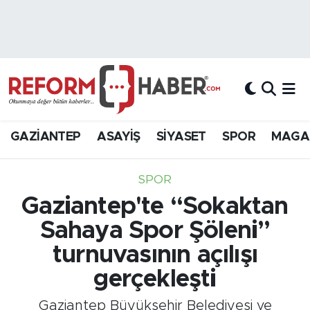
Nöbetçi Eczaneler
Hava Durumu
Trafik Durumu
GAZİANTEP
ASAYİŞ
SİYASET
SPOR
MAGA
Süper Lig Puan Durumu ve Fikstür
SPOR
Tüm Manşetler
Gaziantep'te “Sokaktan
Sahaya Spor Şöleni”
Son Dakika Haberleri
turnuvasının açılışı
Haber Arşivi
gerçekleşti
Gaziantep Büyükşehir Belediyesi ve