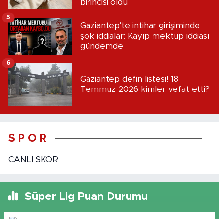
birincisi oldu
5
Gaziantep'te intihar girişiminde
şok iddialar: Kayıp mektup iddiası
gündemde
6
Gaziantep defin listesi! 18
Temmuz 2026 kimler vefat etti?
S P O R
CANLI SKOR
Süper Lig Puan Durumu