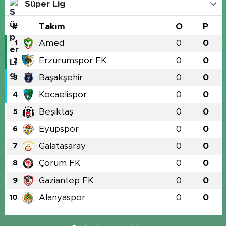
Süper Lig
#
Takım
O
P
Amed
0
0
1
Erzurumspor FK
0
0
2
Başakşehir
0
0
3
Kocaelispor
0
0
4
Beşiktaş
0
0
5
Eyüpspor
0
0
6
Galatasaray
0
0
7
Çorum FK
0
0
8
Gaziantep FK
0
0
9
Alanyaspor
0
0
10