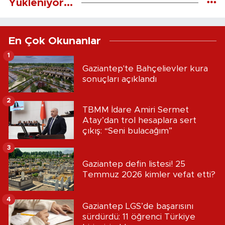
Yükleniyor...
En Çok Okunanlar
1
Gaziantep'te Bahçelievler kura
sonuçları açıklandı
2
TBMM İdare Amiri Sermet
Atay’dan trol hesaplara sert
çıkış: “Seni bulacağım”
3
Gaziantep defin listesi! 25
Temmuz 2026 kimler vefat etti?
4
Gaziantep LGS’de başarısını
sürdürdü: 11 öğrenci Türkiye