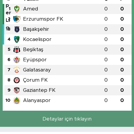
Amed
0
0
1
Erzurumspor FK
0
0
2
Başakşehir
0
0
3
Kocaelispor
0
0
4
Beşiktaş
0
0
5
Eyüpspor
0
0
6
Galatasaray
0
0
7
Çorum FK
0
0
8
Gaziantep FK
0
0
9
Alanyaspor
0
0
10
Detaylar için tıklayın