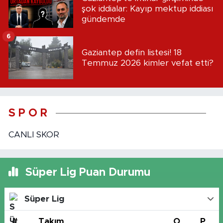
şok iddialar: Kayıp mektup iddiası
gündemde
6
Gaziantep defin listesi! 18
Temmuz 2026 kimler vefat etti?
S P O R
CANLI SKOR
Süper Lig Puan Durumu
Süper Lig
#
Takım
O
P