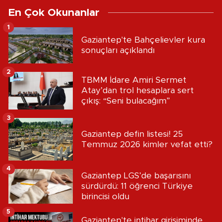
En Çok Okunanlar
1
Gaziantep'te Bahçelievler kura
sonuçları açıklandı
2
TBMM İdare Amiri Sermet
Atay’dan trol hesaplara sert
çıkış: “Seni bulacağım”
3
Gaziantep defin listesi! 25
Temmuz 2026 kimler vefat etti?
4
Gaziantep LGS’de başarısını
sürdürdü: 11 öğrenci Türkiye
birincisi oldu
5
Gaziantep'te intihar girişiminde