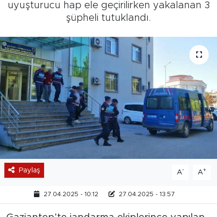
uyuşturucu hap ele geçirilirken yakalanan 3
şüpheli tutuklandı.
Paylaş
-
+
A
A
27.04.2025 - 10:12
27.04.2025 - 13:57