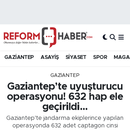
Nöbetçi Eczaneler
Hava Durumu
Trafik Durumu
GAZİANTEP
ASAYİŞ
SİYASET
SPOR
MAGA
Süper Lig Puan Durumu ve Fikstür
GAZIANTEP
Tüm Manşetler
Gaziantep’te uyuşturucu
operasyonu! 632 hap ele
Son Dakika Haberleri
geçirildi...
Haber Arşivi
Gaziantep’te jandarma ekiplerince yapılan
operasyonda 632 adet captagon cinsi