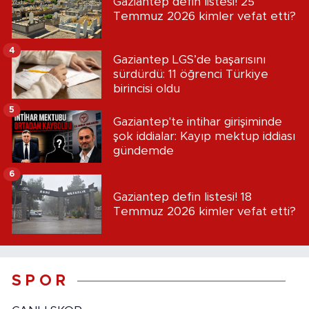
Gaziantep defin listesi! 25
Temmuz 2026 kimler vefat etti?
4
Gaziantep LGS’de başarısını
sürdürdü: 11 öğrenci Türkiye
birincisi oldu
5
Gaziantep'te intihar girişiminde
şok iddialar: Kayıp mektup iddiası
gündemde
6
Gaziantep defin listesi! 18
Temmuz 2026 kimler vefat etti?
S P O R