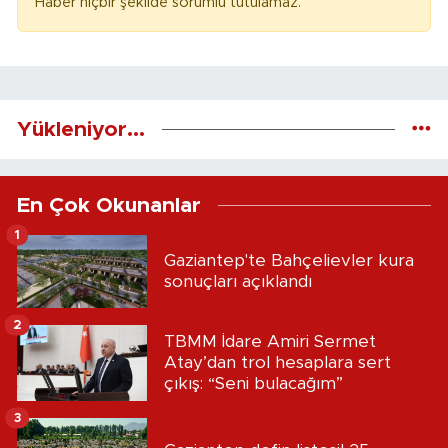
Haber hiçbir şekilde sorumlu tutulamaz.
Yükleniyor...
En Çok Okunanlar
1
Gaziantep'te Bahçelievler kura
sonuçları açıklandı
2
TBMM İdare Amiri Sermet
Atay’dan trol hesaplara sert
çıkış: “Seni bulacağım”
3