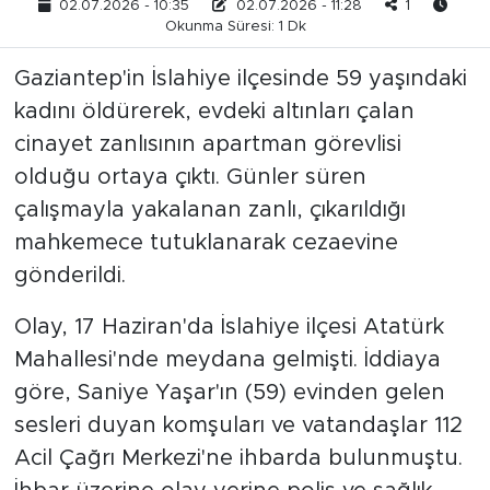
02.07.2026 - 10:35
02.07.2026 - 11:28
1
Okunma Süresi: 1 Dk
Gaziantep'in İslahiye ilçesinde 59 yaşındaki
kadını öldürerek, evdeki altınları çalan
cinayet zanlısının apartman görevlisi
olduğu ortaya çıktı. Günler süren
çalışmayla yakalanan zanlı, çıkarıldığı
mahkemece tutuklanarak cezaevine
gönderildi.
Olay, 17 Haziran'da İslahiye ilçesi Atatürk
Mahallesi'nde meydana gelmişti. İddiaya
göre, Saniye Yaşar'ın (59) evinden gelen
sesleri duyan komşuları ve vatandaşlar 112
Acil Çağrı Merkezi'ne ihbarda bulunmuştu.