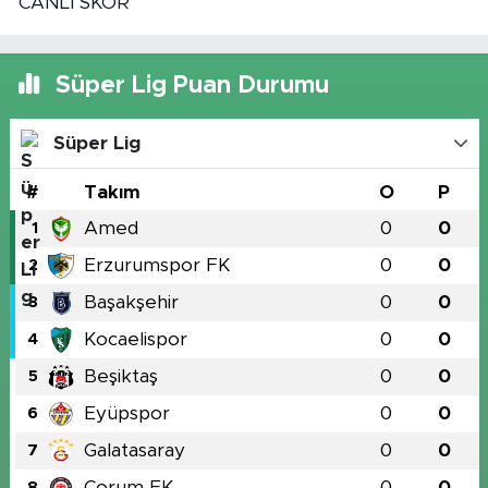
CANLI SKOR
Süper Lig Puan Durumu
Süper Lig
#
Takım
O
P
Amed
0
0
1
Erzurumspor FK
0
0
2
Başakşehir
0
0
3
Kocaelispor
0
0
4
Beşiktaş
0
0
5
Eyüpspor
0
0
6
Galatasaray
0
0
7
Çorum FK
0
0
8