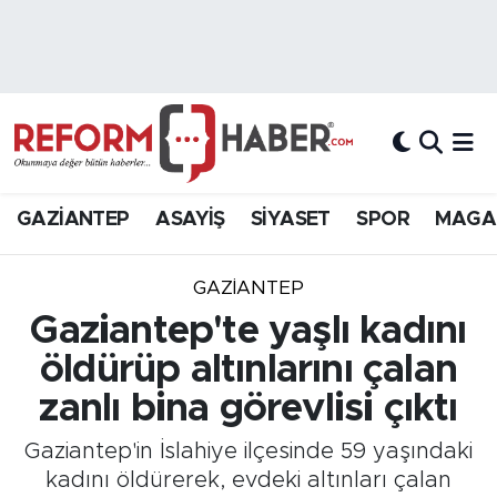
Nöbetçi Eczaneler
Hava Durumu
Trafik Durumu
GAZİANTEP
ASAYİŞ
SİYASET
SPOR
MAGA
Süper Lig Puan Durumu ve Fikstür
GAZIANTEP
Tüm Manşetler
Gaziantep'te yaşlı kadını
öldürüp altınlarını çalan
Son Dakika Haberleri
zanlı bina görevlisi çıktı
Haber Arşivi
Gaziantep'in İslahiye ilçesinde 59 yaşındaki
kadını öldürerek, evdeki altınları çalan