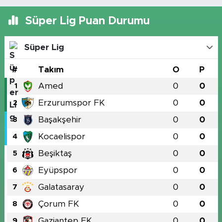
Süper Lig Puan Durumu
Süper Lig
#
Takım
O
P
Amed
0
0
1
Erzurumspor FK
0
0
2
Başakşehir
0
0
3
Kocaelispor
0
0
4
Beşiktaş
0
0
5
Eyüpspor
0
0
6
Galatasaray
0
0
7
Çorum FK
0
0
8
Gaziantep FK
0
0
9