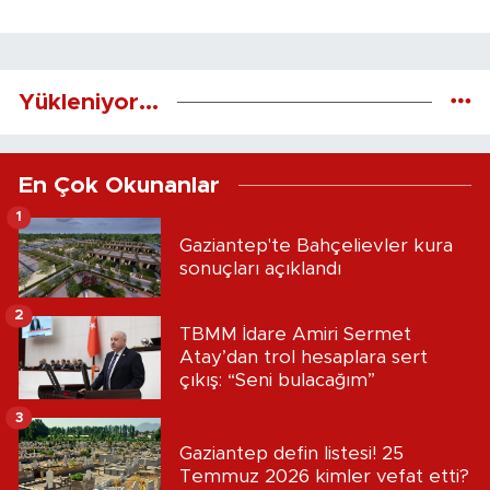
Yükleniyor...
En Çok Okunanlar
1
Gaziantep'te Bahçelievler kura
sonuçları açıklandı
2
TBMM İdare Amiri Sermet
Atay’dan trol hesaplara sert
çıkış: “Seni bulacağım”
3
Gaziantep defin listesi! 25
Temmuz 2026 kimler vefat etti?