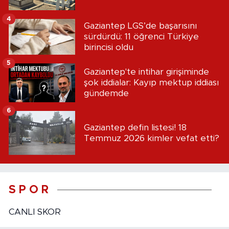
4
Gaziantep LGS’de başarısını
sürdürdü: 11 öğrenci Türkiye
birincisi oldu
5
Gaziantep'te intihar girişiminde
şok iddialar: Kayıp mektup iddiası
gündemde
6
Gaziantep defin listesi! 18
Temmuz 2026 kimler vefat etti?
S P O R
CANLI SKOR