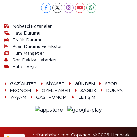
Nöbetçi Eczaneler
Hava Durumu
Trafik Durumu
Puan Durumu ve Fikstür
Tüm Manşetler
Son Dakika Haberleri
Haber Arşivi
GAZİANTEP
SİYASET
GÜNDEM
SPOR
EKONOMİ
ÖZEL HABER
SAĞLIK
DÜNYA
YAŞAM
GASTRONOMİ
İLETİŞİM
reformhaber.com Copyright © 2026. Her hakkı