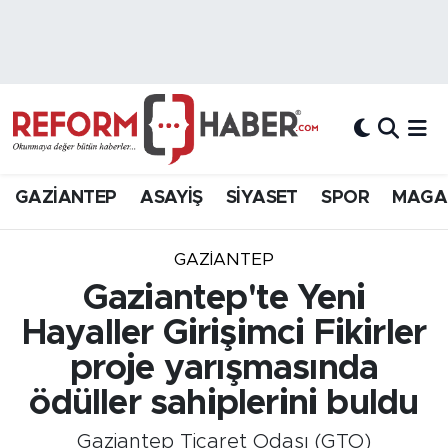
Nöbetçi Eczaneler
Hava Durumu
Trafik Durumu
GAZİANTEP
ASAYİŞ
SİYASET
SPOR
MAGA
Süper Lig Puan Durumu ve Fikstür
GAZIANTEP
Tüm Manşetler
Gaziantep'te Yeni
Hayaller Girişimci Fikirler
Son Dakika Haberleri
proje yarışmasında
Haber Arşivi
ödüller sahiplerini buldu
Gaziantep Ticaret Odası (GTO)