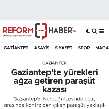
Nöbetçi Eczaneler
Hava Durumu
Trafik Durumu
GAZİANTEP
ASAYİŞ
SİYASET
SPOR
MAGA
Süper Lig Puan Durumu ve Fikstür
GAZIANTEP
Tüm Manşetler
Gaziantep'te yürekleri
ağza getiren paraşüt
Son Dakika Haberleri
kazası
Haber Arşivi
Gaziantep'in Nurdağı ilçesinde uçuş
sırasında kontrolden çıkan paraşüt yaklaşık