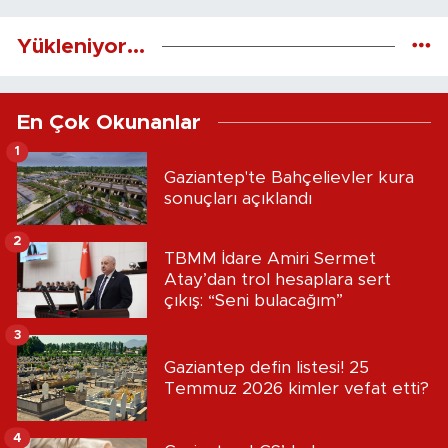
Yükleniyor...
En Çok Okunanlar
1
Gaziantep'te Bahçelievler kura
sonuçları açıklandı
2
TBMM İdare Amiri Sermet
Atay’dan trol hesaplara sert
çıkış: “Seni bulacağım”
3
Gaziantep defin listesi! 25
Temmuz 2026 kimler vefat etti?
4