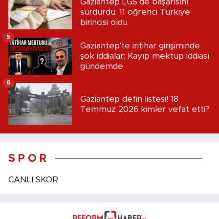
Gaziantep LGS’de başarısını
sürdürdü: 11 öğrenci Türkiye
birincisi oldu
5
Gaziantep'te intihar girişiminde
şok iddialar: Kayıp mektup iddiası
gündemde
6
Gaziantep defin listesi! 18
Temmuz 2026 kimler vefat etti?
S P O R
CANLI SKOR