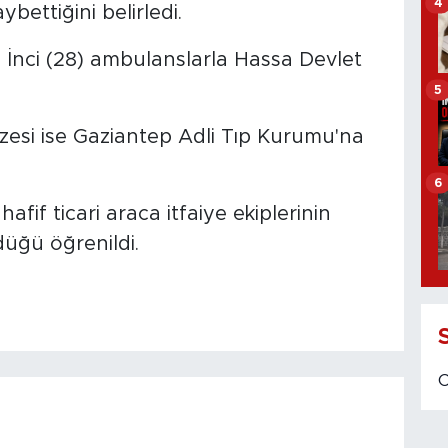
4
bettiğini belirledi.
 İnci (28) ambulanslarla Hassa Devlet
5
zesi ise Gaziantep Adli Tıp Kurumu'na
6
afif ticari araca itfaiye ekiplerinin
üğü öğrenildi.