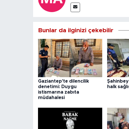
Bunlar da ilginizi çekebilir
Gaziantep'te dilencilik
Şahinbey
denetimi: Duygu
halk sağlı
istismarına zabıta
müdahalesi