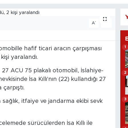
Y
-
+
A
A
1
omobille hafif ticari aracın çarpışması
kişi yaralandı.
 27 ACU 75 plakalı otomobil, İslahiye-
2
evkisinde İsa Kıllı'nın (22) kullandığı 27
 çarpıştı.
3
sağlık, itfaiye ve jandarma ekibi sevk
ncelemede sürücülerden İsa Kıllı ile