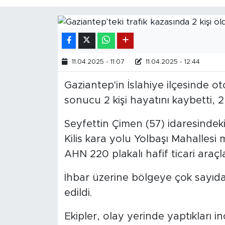
11.04.2025 - 11:07
11.04.2025 - 12:44
Gaziantep'in İslahiye ilçesinde ot
sonucu 2 kişi hayatını kaybetti, 2 
Seyfettin Çimen (57) idaresindeki
Kilis kara yolu Yolbaşı Mahallesi m
AHN 220 plakalı hafif ticari araçla
İhbar üzerine bölgeye çok sayıda 
edildi.
Ekipler, olay yerinde yaptıkları i