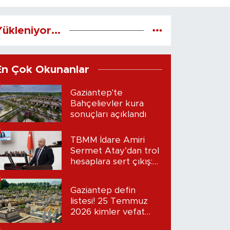
ükleniyor...
En Çok Okunanlar
Gaziantep'te
Bahçelievler kura
sonuçları açıklandı
TBMM İdare Amiri
Sermet Atay’dan trol
hesaplara sert çıkış:
“Seni bulacağım”
Gaziantep defin
listesi! 25 Temmuz
2026 kimler vefat
etti?