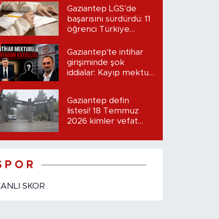
Gaziantep LGS’de
başarısını sürdürdü: 11
öğrenci Türkiye
birincisi oldu
Gaziantep'te intihar
girişiminde şok
iddialar: Kayıp mektup
iddiası gündemde
Gaziantep defin
listesi! 18 Temmuz
2026 kimler vefat
etti?
S P O R
CANLI SKOR