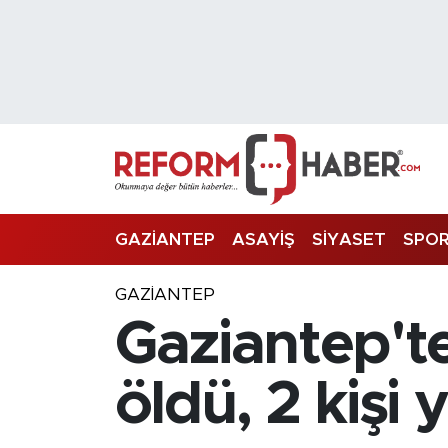
Nöbetçi Eczaneler
Hava Durumu
Trafik Durumu
Süper Lig Puan Durumu ve Fikstür
GAZİANTEP
ASAYİŞ
SİYASET
SPO
Tüm Manşetler
GAZIANTEP
Gaziantep'te
Son Dakika Haberleri
Haber Arşivi
öldü, 2 kişi 