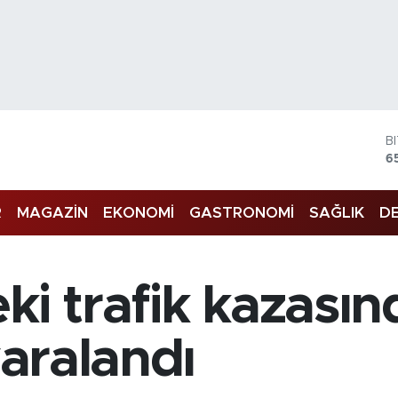
B
6
D
4
R
MAGAZİN
EKONOMİ
GASTRONOMİ
SAĞLIK
DE
E
5
S
6
G
ki trafik kazasınd
6
B
1
yaralandı