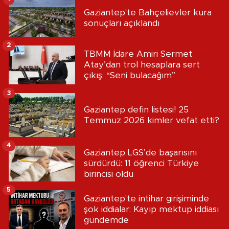
Gaziantep'te Bahçelievler kura
sonuçları açıklandı
2
TBMM İdare Amiri Sermet
Atay’dan trol hesaplara sert
çıkış: “Seni bulacağım”
3
Gaziantep defin listesi! 25
Temmuz 2026 kimler vefat etti?
4
Gaziantep LGS’de başarısını
sürdürdü: 11 öğrenci Türkiye
birincisi oldu
5
Gaziantep'te intihar girişiminde
şok iddialar: Kayıp mektup iddiası
gündemde