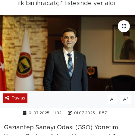
ilk bin ihracatçı" listesinde yer aldı.
Paylaş
-
+
A
A
01.07.2025 - 11:32
01.07.2025 - 11:57
Gaziantep Sanayi Odası (GSO) Yönetim