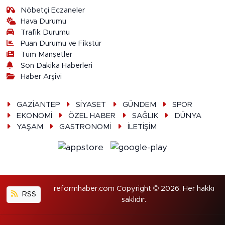
Nöbetçi Eczaneler
Hava Durumu
Trafik Durumu
Puan Durumu ve Fikstür
Tüm Manşetler
Son Dakika Haberleri
Haber Arşivi
GAZİANTEP
SİYASET
GÜNDEM
SPOR
EKONOMİ
ÖZEL HABER
SAĞLIK
DÜNYA
YAŞAM
GASTRONOMİ
İLETİŞİM
reformhaber.com Copyright © 2026. Her hakkı
RSS
saklıdır.