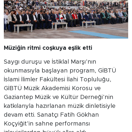
Müziğin ritmi coşkuya eşlik etti
Saygı duruşu ve İstiklal Marşı’nın
okunmasıyla başlayan program, GİBTÜ
İslami İlimler Fakültesi İlahi Topluluğu,
GİBTÜ Müzik Akademisi Korosu ve
Gaziantep Müzik ve Kültür Derneği’nin
katkılarıyla hazırlanan müzik dinletisiyle
devam etti. Sanatçı Fatih Gökhan
Koçyiğit’in sahne performansı