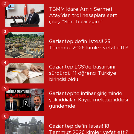
2
TBMM İdare Amiri Sermet
Atay’dan trol hesaplara sert
çıkış: “Seni bulacağım”
3
Gaziantep defin listesi! 25
Temmuz 2026 kimler vefat etti?
4
Gaziantep LGS’de başarısını
sürdürdü: 11 öğrenci Türkiye
birincisi oldu
5
Gaziantep'te intihar girişiminde
şok iddialar: Kayıp mektup iddiası
gündemde
6
Gaziantep defin listesi! 18
Temmuz 2026 kimler vefat etti?