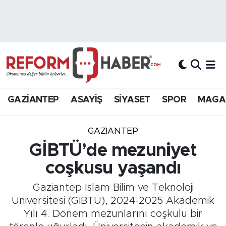
Nöbetçi Eczaneler
Hava Durumu
Trafik Durumu
GAZİANTEP
ASAYİŞ
SİYASET
SPOR
MAGA
Süper Lig Puan Durumu ve Fikstür
GAZIANTEP
Tüm Manşetler
GİBTÜ’de mezuniyet
coşkusu yaşandı
Son Dakika Haberleri
Gaziantep İslam Bilim ve Teknoloji
Haber Arşivi
Üniversitesi (GİBTÜ), 2024-2025 Akademik
Yılı 4. Dönem mezunlarını coşkulu bir