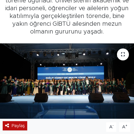
törenle uğurladı. Üniversitenin akademik ve
idari personeli, öğrenciler ve ailelerin yoğun
katılımıyla gerçekleştirilen törende, bine
yakın öğrenci GİBTÜ ailesinden mezun
olmanın gururunu yaşadı.
Paylaş
-
+
A
A