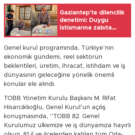
Gaziantep'te dilencilik
denetimi: Duygu
istismarına zabıta
müdahalesi
Genel kurul programında, Türkiye’nin
ekonomik gündemi, reel sektörün
beklentileri, üretim, ihracat, istihdam ve iş
dünyasının geleceğine yönelik önemli
konular ele alındı.
TOBB Yönetim Kurulu Başkanı M. Rifat
Hisarcıklıoğlu, Genel Kurul’un açılış
konuşmasında, ‘’TOBB 82. Genel
Kurulumuz ülkemize ve iş dünyamıza hayırlı
olsun. 81 il ve ilçelerden katılan tüm Oda-