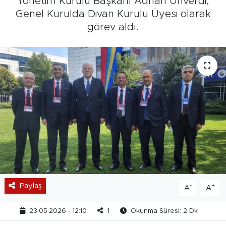
Yönetim Kurulu Başkanı Adnan Ünverdi,
Genel Kurulda Divan Kurulu Üyesi olarak
görev aldı.
Paylaş
-
+
A
A
23.05.2026 - 12:10
1
Okunma Süresi: 2 Dk