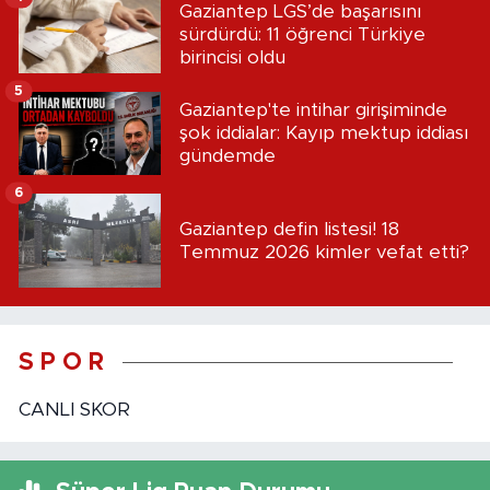
Gaziantep LGS’de başarısını
sürdürdü: 11 öğrenci Türkiye
birincisi oldu
5
Gaziantep'te intihar girişiminde
şok iddialar: Kayıp mektup iddiası
gündemde
6
Gaziantep defin listesi! 18
Temmuz 2026 kimler vefat etti?
S P O R
CANLI SKOR