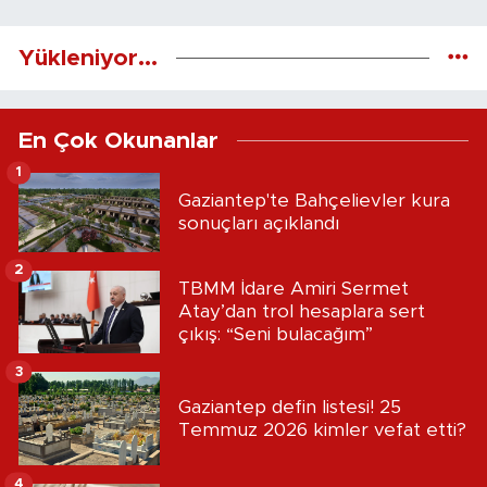
Yükleniyor...
En Çok Okunanlar
1
Gaziantep'te Bahçelievler kura
sonuçları açıklandı
2
TBMM İdare Amiri Sermet
Atay’dan trol hesaplara sert
çıkış: “Seni bulacağım”
3
Gaziantep defin listesi! 25
Temmuz 2026 kimler vefat etti?
4