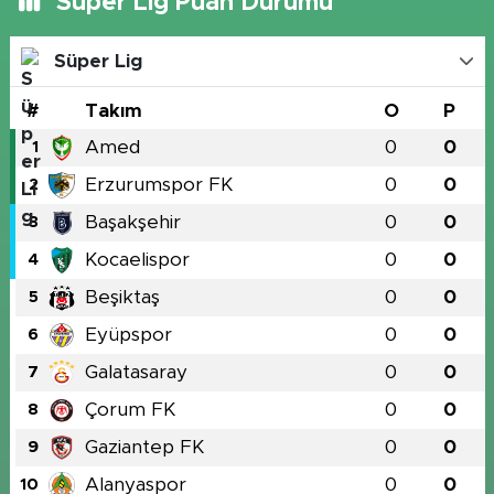
Süper Lig Puan Durumu
Süper Lig
#
Takım
O
P
Amed
0
0
1
Erzurumspor FK
0
0
2
Başakşehir
0
0
3
Kocaelispor
0
0
4
Beşiktaş
0
0
5
Eyüpspor
0
0
6
Galatasaray
0
0
7
Çorum FK
0
0
8
Gaziantep FK
0
0
9
Alanyaspor
0
0
10