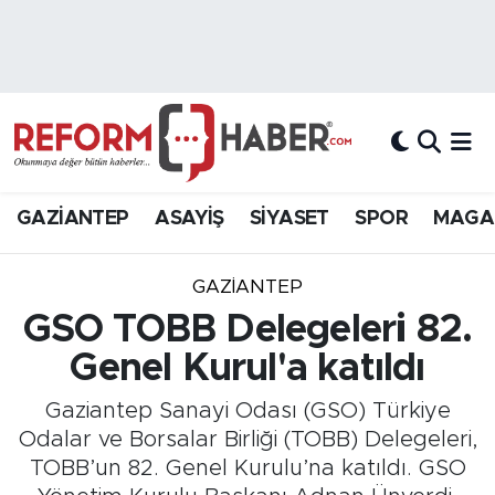
Nöbetçi Eczaneler
Hava Durumu
Trafik Durumu
GAZİANTEP
ASAYİŞ
SİYASET
SPOR
MAGA
Süper Lig Puan Durumu ve Fikstür
GAZIANTEP
Tüm Manşetler
GSO TOBB Delegeleri 82.
Genel Kurul'a katıldı
Son Dakika Haberleri
Gaziantep Sanayi Odası (GSO) Türkiye
Haber Arşivi
Odalar ve Borsalar Birliği (TOBB) Delegeleri,
TOBB’un 82. Genel Kurulu’na katıldı. GSO