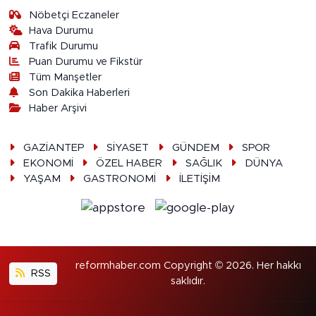
Nöbetçi Eczaneler
Hava Durumu
Trafik Durumu
Puan Durumu ve Fikstür
Tüm Manşetler
Son Dakika Haberleri
Haber Arşivi
GAZİANTEP
SİYASET
GÜNDEM
SPOR
EKONOMİ
ÖZEL HABER
SAĞLIK
DÜNYA
YAŞAM
GASTRONOMİ
İLETİŞİM
reformhaber.com Copyright © 2026. Her hakkı
RSS
saklıdır.