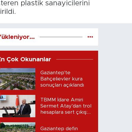
eren plastik sanayicilerini
rildi.
ükleniyor...
En Çok Okunanlar
Gaziantep'te
Bahçelievler kura
sonuçları açıklandı
TBMM İdare Amiri
Sermet Atay’dan trol
hesaplara sert çıkış:
“Seni bulacağım”
Gaziantep defin