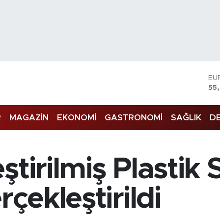
EU
55
ST
64
GR
65
R
MAGAZİN
EKONOMİ
GASTRONOMİ
SAĞLIK
DE
Bİ
13
BI
64
ştirilmiş Plastik 
DO
47
rçekleştirildi