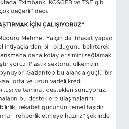
noktada Eximbank, KOSGEB ve TSE gibi
 çok değerli” dedi.
AŞTIRMAK İÇİN ÇALIŞIYORUZ”
Müdürü Mehmet Yalçın da ihracat yapan
l ihtiyaçlardan biri olduğunu belirterek,
inansmana daha kolay erişimini sağlamak
ştiriyoruz. Plastik sektörü, ülkemizin
ol oynuyor. Gaziantep bu alanda güçlü bir
ısa, orta ve uzun vadeli kredi
gortası ve teminat destekleri sunuyoruz.
rmaların bu desteklere ulaşmalarını
lirlik, rekabet gücünün temel taşıdır.
aman rehberlik etmeye hazırız” şeklinde