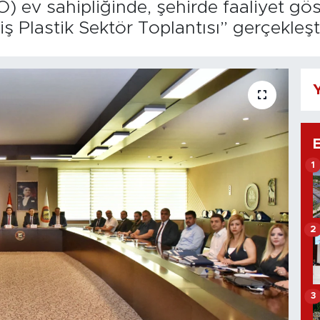
 ev sahipliğinde, şehirde faaliyet göst
iş Plastik Sektör Toplantısı” gerçekleşti
Y
1
2
3