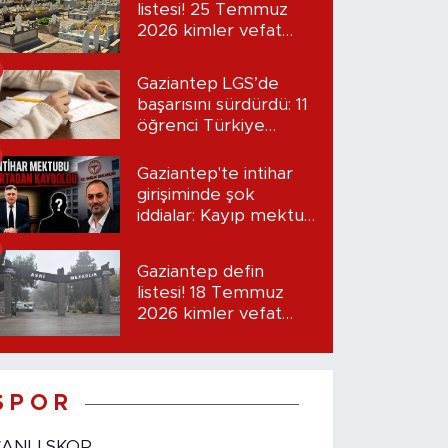
listesi! 25 Temmuz
2026 kimler vefat
etti?
Gaziantep LGS’de
başarısını sürdürdü: 11
öğrenci Türkiye
birincisi oldu
Gaziantep'te intihar
girişiminde şok
iddialar: Kayıp mektup
iddiası gündemde
Gaziantep defin
listesi! 18 Temmuz
2026 kimler vefat
etti?
S P O R
CANLI SKOR