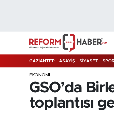
Nöbetçi Eczaneler
Hava Durumu
Trafik Durumu
Süper Lig Puan Durumu ve Fikstür
GAZİANTEP
ASAYİŞ
SİYASET
SPO
Tüm Manşetler
EKONOMİ
GSO’da Birle
Son Dakika Haberleri
Haber Arşivi
toplantısı ge