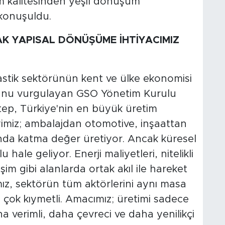
m kalitesinden yeşil dönüşüm
konuşuldu.
AK YAPISAL DÖNÜŞÜME İHTİYACIMIZ
lastik sektörünün kent ve ülke ekonomisi
ğunu vurgulayan GSO Yönetim Kurulu
ep, Türkiye'nin en büyük üretim
ayimiz; ambalajdan otomotive, inşaattan
da katma değer üretiyor. Ancak küresel
ale geliyor. Enerji maliyetleri, nitelikli
im gibi alanlarda ortak akıl ile hareket
z, sektörün tüm aktörlerini aynı masa
 çok kıymetli. Amacımız; üretimi sadece
 verimli, daha çevreci ve daha yenilikçi