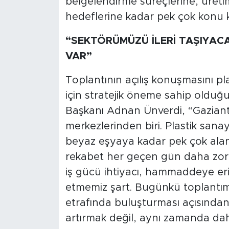
belgelendirme süreçlerine, üreti
hedeflerine kadar pek çok konu 
“SEKTÖRÜMÜZÜ İLERİ TAŞIYAC
VAR”
Toplantının açılış konuşmasını p
için stratejik öneme sahip oldu
Başkanı Adnan Ünverdi, “Gaziant
merkezlerinden biri. Plastik san
beyaz eşyaya kadar pek çok alan
rekabet her geçen gün daha zorlu h
iş gücü ihtiyacı, hammaddeye eriş
etmemiz şart. Bugünkü toplantımı
etrafında buluşturması açısından
artırmak değil, aynı zamanda daha