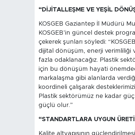
“DİJİTALLEŞME VE YEŞİL DÖN
KOSGEB Gaziantep İl Müdürü M
KOSGEB’in güncel destek programl
çekerek şunları söyledi: “KOSG
dijital dönüşüm, enerji verimlili
fazla odaklanacağız. Plastik sekt
için bu dönüşüm hayati önemdedi
markalaşma gibi alanlarda verdiği
koordineli çalışarak desteklerimiz
Plastik sektörümüz ne kadar güçl
güçlü olur.”
“STANDARTLARA UYGUN ÜRETİM
Kalite altyapısının güçlendirilmes