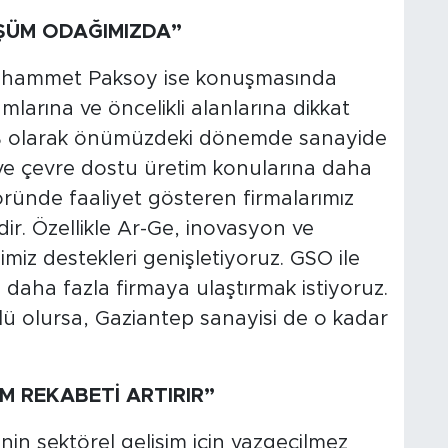
ÜŞÜM ODAĞIMIZDA”
uhammet Paksoy ise konuşmasında
arına ve öncelikli alanlarına dikkat
EB olarak önümüzdeki dönemde sanayide
ği ve çevre dostu üretim konularına daha
öründe faaliyet gösteren firmalarımız
r. Özellikle Ar-Ge, inovasyon ve
miz destekleri genişletiyoruz. GSO ile
i daha fazla firmaya ulaştırmak istiyoruz.
ü olursa, Gaziantep sanayisi de o kadar
 REKABETİ ARTIRIR”
inin sektörel gelişim için vazgeçilmez