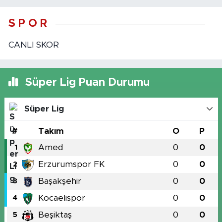
S P O R
CANLI SKOR
Süper Lig Puan Durumu
Süper Lig
#
Takım
O
P
Amed
0
0
1
Erzurumspor FK
0
0
2
Başakşehir
0
0
3
Kocaelispor
0
0
4
Beşiktaş
0
0
5