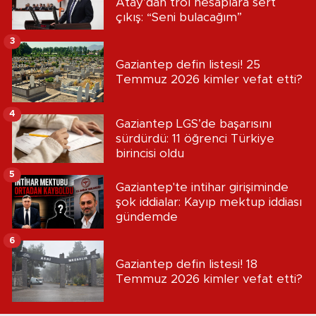
Atay’dan trol hesaplara sert
çıkış: “Seni bulacağım”
3
Gaziantep defin listesi! 25
Temmuz 2026 kimler vefat etti?
4
Gaziantep LGS’de başarısını
sürdürdü: 11 öğrenci Türkiye
birincisi oldu
5
Gaziantep'te intihar girişiminde
şok iddialar: Kayıp mektup iddiası
gündemde
6
Gaziantep defin listesi! 18
Temmuz 2026 kimler vefat etti?