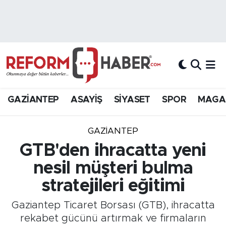
Nöbetçi Eczaneler
Hava Durumu
Trafik Durumu
GAZİANTEP
ASAYİŞ
SİYASET
SPOR
MAGA
Süper Lig Puan Durumu ve Fikstür
GAZIANTEP
Tüm Manşetler
GTB'den ihracatta yeni
nesil müşteri bulma
Son Dakika Haberleri
stratejileri eğitimi
Haber Arşivi
Gaziantep Ticaret Borsası (GTB), ihracatta
rekabet gücünü artırmak ve firmaların