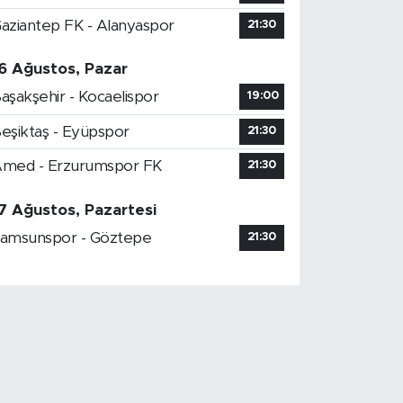
aziantep FK - Alanyaspor
21:30
6 Ağustos, Pazar
aşakşehir - Kocaelispor
19:00
eşiktaş - Eyüpspor
21:30
med - Erzurumspor FK
21:30
7 Ağustos, Pazartesi
amsunspor - Göztepe
21:30