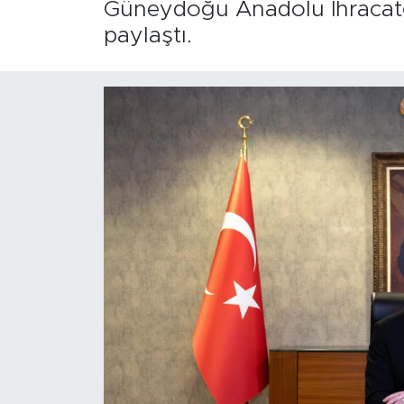
Güneydoğu Anadolu İhracatçı B
paylaştı.