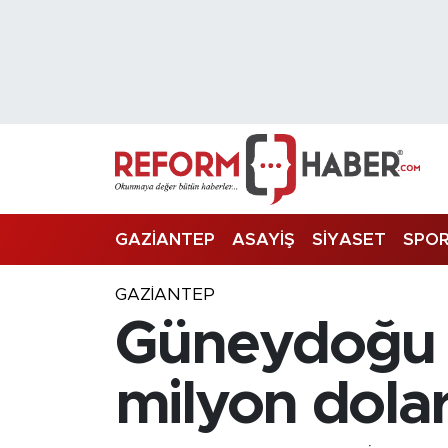
Nöbetçi Eczaneler
Hava Durumu
Trafik Durumu
Süper Lig Puan Durumu ve Fikstür
GAZİANTEP
ASAYİŞ
SİYASET
SPO
Tüm Manşetler
GAZIANTEP
Güneydoğu 
Son Dakika Haberleri
Haber Arşivi
milyon dolar