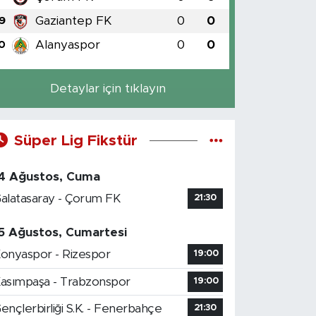
Gaziantep FK
0
0
9
Alanyaspor
0
0
0
Detaylar için tıklayın
Süper Lig Fikstür
4 Ağustos, Cuma
alatasaray - Çorum FK
21:30
5 Ağustos, Cumartesi
onyaspor - Rizespor
19:00
asımpaşa - Trabzonspor
19:00
ençlerbirliği S.K. - Fenerbahçe
21:30