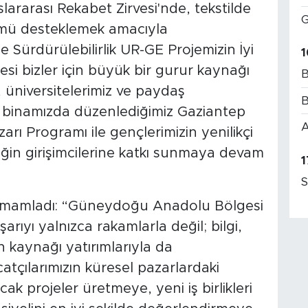
ararası Rekabet Zirvesi'nde, tekstilde
G
şümü desteklemek amacıyla
Sürdürülebilirlik UR-GE Projemizin İyi
1
i bizler için büyük bir gurur kaynağı
B
, üniversitelerimiz ve paydaş
B
et binamızda düzenlediğimiz Gaziantep
A
rı Programı ile gençlerimizin yenilikçi
eğin girişimcilerine katkı sunmaya devam
1
S
tamamladı: “Güneydoğu Anadolu Bölgesi
arıyı yalnızca rakamlarla değil; bilgi,
an kaynağı yatırımlarıyla da
atçılarımızın küresel pazarlardaki
k projeler üretmeye, yeni iş birlikleri