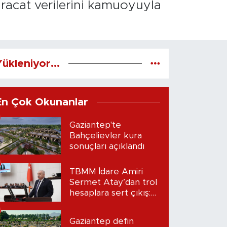
hracat verilerini kamuoyuyla
ükleniyor...
En Çok Okunanlar
Gaziantep'te
Bahçelievler kura
sonuçları açıklandı
TBMM İdare Amiri
Sermet Atay’dan trol
hesaplara sert çıkış:
“Seni bulacağım”
Gaziantep defin