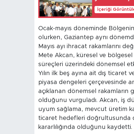
İçeriği Görüntü
Ocak-mayıs döneminde Bölgenin t
olurken, Gaziantep aynı dönemde 4
Mayıs ayı ihracat rakamlarını de
Mete Akcan, küresel ve bölgesel 
süreçleri üzerindeki dönemsel etkil
Yılın ilk beş ayına ait dış ticaret
piyasa dengeleri çerçevesinde an
açıklanan dönemsel rakamların ge
olduğunu vurguladı. Akcan, iş dü
uyum sağlama, mevcut üretim kap
ticaret hedefleri doğrultusund
kararlılığında olduğunu kaydetti.