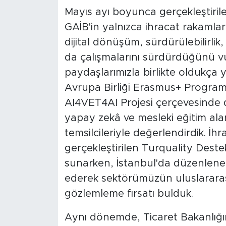
Mayıs ayı boyunca gerçekleştiril
GAİB'in yalnızca ihracat rakaml
dijital dönüşüm, sürdürülebilirlik
da çalışmalarını sürdürdüğünü vu
paydaşlarımızla birlikte oldukça 
Avrupa Birliği Erasmus+ Progra
AI4VET4AI Projesi çerçevesinde d
yapay zekâ ve mesleki eğitim ala
temsilcileriyle değerlendirdik. İ
gerçekleştirilen Turquality Deste
sunarken, İstanbul'da düzenlene
ederek sektörümüzün uluslararas
gözlemleme fırsatı bulduk.
Aynı dönemde, Ticaret Bakanlığ