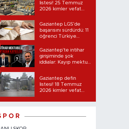
listesi! 25 Temmuz
2026 kimler vefat
etti?
Gaziantep LGS’de
başarısını sürdürdü: 11
öğrenci Türkiye
birincisi oldu
Gaziantep'te intihar
girişiminde şok
iddialar: Kayıp mektup
iddiası gündemde
Gaziantep defin
listesi! 18 Temmuz
2026 kimler vefat
etti?
S P O R
CANLI SKOR