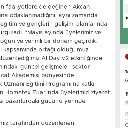
en faaliyetlere de değinen Akcan,
arına odaklanmadığını, aynı zamanda
1
, eğitim ve gençlerin gelişimi alanlarında
rguladı. “Mayıs ayında üyelerimiz ve
yoğun ve verimli bir dönem geçirdik.
mı kapsamında ortağı olduğumuz
üzenlediğimiz AI Day v.2 etkinliğinde
nındaki güncel gelişmeleri sektör
1
hracat Akademisi bünyesinde
G
k Uzmanı Eğitimi Programı'na katkı
n Hometex Fuarı'nda üyelerimizi ziyaret
1
ı pazarlardaki gücünü yerinde
K
K
ımız tarafından düzenlenen
G