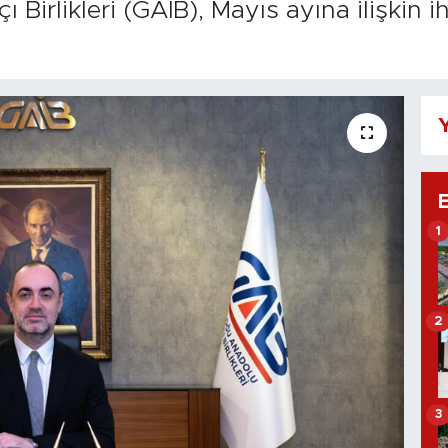
irlikleri (GAİB), Mayıs ayına ilişkin i
Y
1
2
3