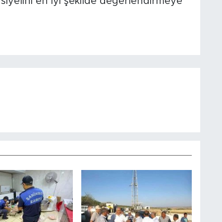
iyelini en iyi şekilde değerlendirmeye