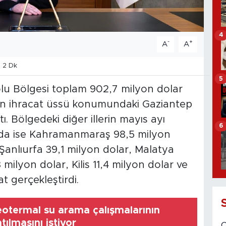
4
-
+
A
A
 2 Dk
5
 Bölgesi toplam 902,7 milyon dolar
nin ihracat üssü konumundaki Gaziantep
ı. Bölgedeki diğer illerin mayıs ayı
6
nda ise Kahramanmaraş 98,5 milyon
Şanlıurfa 39,1 milyon dolar, Malatya
 milyon dolar, Kilis 11,4 milyon dolar ve
t gerçekleştirdi.
jeotermal su arama çalışmalarının
tılmasını istiyor