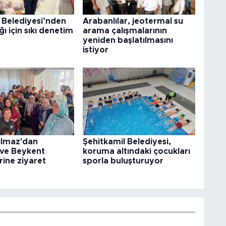
 Belediyesi’nden
Arabanlılar, jeotermal su
ğı için sıkı denetim
arama çalışmalarının
yeniden başlatılmasını
istiyor
ılmaz'dan
Şehitkamil Belediyesi,
 ve Beykent
koruma altındaki çocukları
rine ziyaret
sporla buluşturuyor