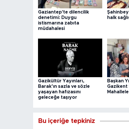
Gaziantep'te dilencilik
Şahinbey
denetimi: Duygu
halk sağlı
istismarına zabıta
müdahalesi
Gazikültür Yayınları,
Başkan Y
Barak’ın sazla ve sözle
Gazikent
yaşayan hafızasını
Mahallele
geleceğe taşıyor
Bu içeriğe tepkiniz