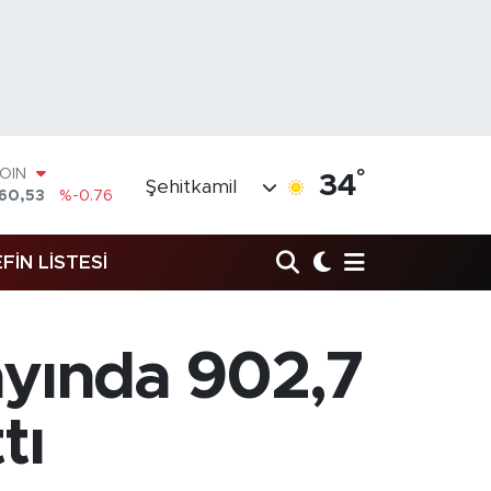
°
AR
34
Şehitkamil
7069
%0.17
RO
0265
%0.01
FİN LİSTESİ
RLİN
897
%0.02
M ALTIN
.81
%1.44
T100
yında 902,7
87
%64
COIN
360,53
%-0.76
tı