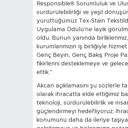
Responsible® Sorumluluk ve Ulusl
sürdürülebilirliği ve yeşil dönü
yürüttüğümüz Tex-Stain Tekstilde 
Uygulama Ödülü'ne layık görülmes
oldu. Bunun yanında birliklerimiz
kurumlarımızın iş birliğiyle hizm
Genç Beyin, Genç Bakış Proje Paza
fikirlerini desteklemeye ve gelec
ettik.”
Akcan açıklamasını şu sözlerle 
olarak ihracatta elde ettiğimiz baş
teknoloji, sürdürülebilirlik ve ins
güçlendirmeyi hedefliyoruz. İhrac
konumunu daha da ileriye taşıyaca