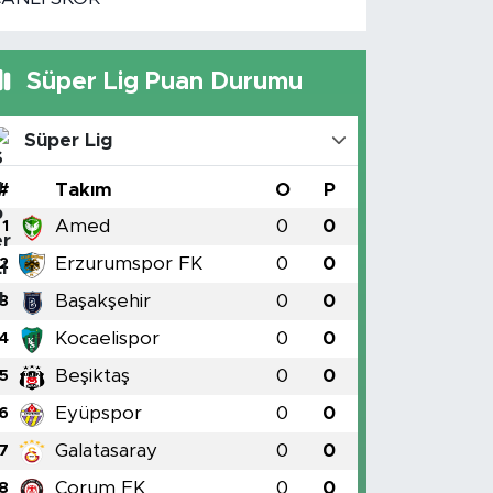
Süper Lig Puan Durumu
Süper Lig
#
Takım
O
P
Amed
0
0
1
Erzurumspor FK
0
0
2
Başakşehir
0
0
3
Kocaelispor
0
0
4
Beşiktaş
0
0
5
Eyüpspor
0
0
6
Galatasaray
0
0
7
Çorum FK
0
0
8