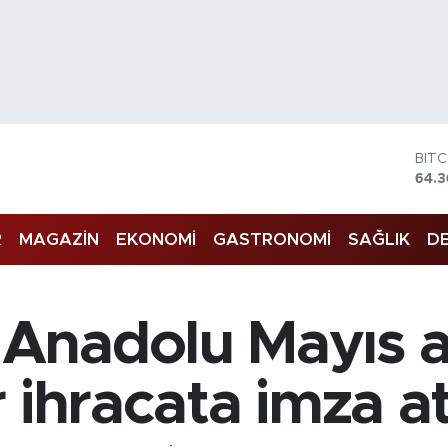
DOL
47,
EU
55,
R
MAGAZİN
EKONOMİ
GASTRONOMİ
SAĞLIK
DE
STE
64,1
GRA
6574
BİS
Anadolu Mayıs a
13.8
BIT
64.
 ihracata imza at