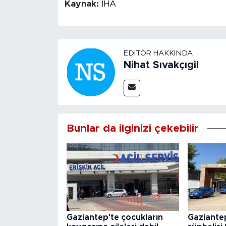
Kaynak:
İHA
EDITÖR HAKKINDA
Nihat Sıvakçıgil
Bunlar da ilginizi çekebilir
Gaziantep'te çocukların
Gaziantep'