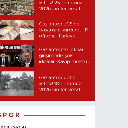
listesi! 25 Temmuz
2026 kimler vefat
etti?
Gaziantep LGS’de
başarısını sürdürdü: 11
öğrenci Türkiye
birincisi oldu
Gaziantep'te intihar
girişiminde şok
iddialar: Kayıp mektup
iddiası gündemde
Gaziantep defin
listesi! 18 Temmuz
2026 kimler vefat
etti?
S P O R
CANLI SKOR