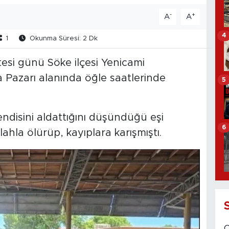
-
+
A
A
4
1
Okunma Süresi: 2 Dk
esi günü Söke ilçesi Yenicami
Pazarı alanında öğle saatlerinde
5
endisini aldattığını düşündüğü eşi
6
ahla ölürüp, kayıplara karışmıştı.