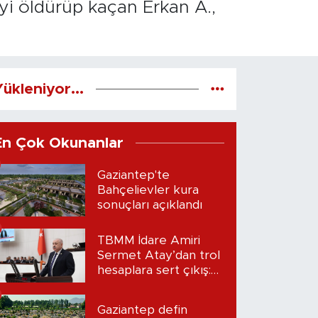
iyi öldürüp kaçan Erkan A.,
ükleniyor...
En Çok Okunanlar
Gaziantep'te
Bahçelievler kura
sonuçları açıklandı
TBMM İdare Amiri
Sermet Atay’dan trol
hesaplara sert çıkış:
“Seni bulacağım”
Gaziantep defin