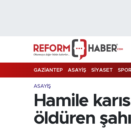
Nöbetçi Eczaneler
Hava Durumu
Trafik Durumu
Süper Lig Puan Durumu ve Fikstür
GAZİANTEP
ASAYİŞ
SİYASET
SPO
Tüm Manşetler
ASAYİŞ
Hamile karısı
Son Dakika Haberleri
Haber Arşivi
öldüren şahı