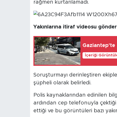
rağmen kurtarılamadı.
Yakınlarına itiraf videosu gönde
Gaziantep'te s
İçeriği Görüntü
Soruşturmayı derinleştiren ekiple
şüpheli olarak belirledi.
Polis kaynaklarından edinilen bil
ardından cep telefonuyla çektiği bi
ettiği ve bu görüntüleri bazı yakı