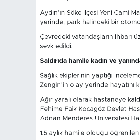
Aydın’ın Söke ilçesi Yeni Cami M
yerinde, park halindeki bir otomob
Çevredeki vatandaşların ihbarı üz
sevk edildi.
Saldırıda hamile kadın ve yanında
Sağlık ekiplerinin yaptığı incel
Zengin’in olay yerinde hayatını ka
Ağır yaralı olarak hastaneye kald
Fehime Faik Kocagöz Devlet Hasta
Adnan Menderes Üniversitesi Hast
1.5 aylık hamile olduğu öğrenile