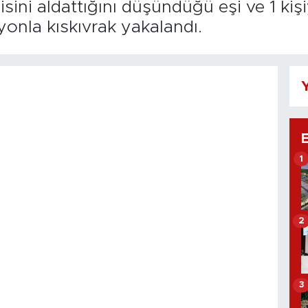
sini aldattığını düşündüğü eşi ve 1 kiş
yonla kıskıvrak yakalandı.
Y
1
2
3