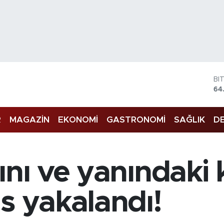
D
47
E
55
R
MAGAZİN
EKONOMİ
GASTRONOMİ
SAĞLIK
DE
ST
64
GR
65
Bİ
nı ve yanındaki k
13
BI
64
s yakalandı!