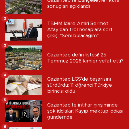
Gaziantep'te Bahçelievler kura
sonuçları açıklandı
2
TBMM İdare Amiri Sermet
Atay’dan trol hesaplara sert
çıkış: “Seni bulacağım”
3
Gaziantep defin listesi! 25
Temmuz 2026 kimler vefat etti?
4
Gaziantep LGS’de başarısını
sürdürdü: 11 öğrenci Türkiye
birincisi oldu
5
Gaziantep'te intihar girişiminde
şok iddialar: Kayıp mektup iddiası
gündemde
6