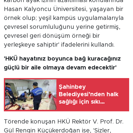
karbon ayak izinin azaltılması konularında
Hasan Kalyoncu Üniversitesi, yaşayan bir
örnek olup; yeşil kampüs uygulamalarıyla
çevresel sorumluluğunu yerine getirmiş,
çevresel geri dönüşüm örneği bir
yerleşkeye sahiptir' ifadelerini kullandı.
'HKÜ hayatınız boyunca bağ kuracağınız
güçlü bir aile olmaya devam edecektir'
Şahinbey
Belediyesi’nden halk
sağlığı için sıkı
denetim
Törende konuşan HKÜ Rektör V. Prof. Dr.
Gül Rengin Küçükerdoğan ise, 'Sizler,