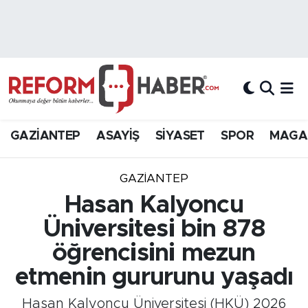
Nöbetçi Eczaneler
Hava Durumu
Trafik Durumu
GAZİANTEP
ASAYİŞ
SİYASET
SPOR
MAGA
Süper Lig Puan Durumu ve Fikstür
GAZIANTEP
Tüm Manşetler
Hasan Kalyoncu
Üniversitesi bin 878
Son Dakika Haberleri
öğrencisini mezun
Haber Arşivi
etmenin gururunu yaşadı
Hasan Kalyoncu Üniversitesi (HKÜ) 2026