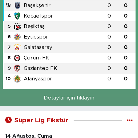
Başakşehir
0
0
3
Kocaelispor
0
0
4
Beşiktaş
0
0
5
Eyüpspor
0
0
6
Galatasaray
0
0
7
Çorum FK
0
0
8
Gaziantep FK
0
0
9
Alanyaspor
0
0
10
Detaylar için tıklayın
Süper Lig Fikstür
14 Ağustos, Cuma