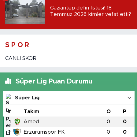
Gaziantep defin listesi! 18
Temmuz 2026 kimler vefat etti?
S P O R
CANLI SKOR
Süper Lig Puan Durumu
Süper Lig
#
Takım
O
P
Amed
0
0
1
Erzurumspor FK
0
0
2