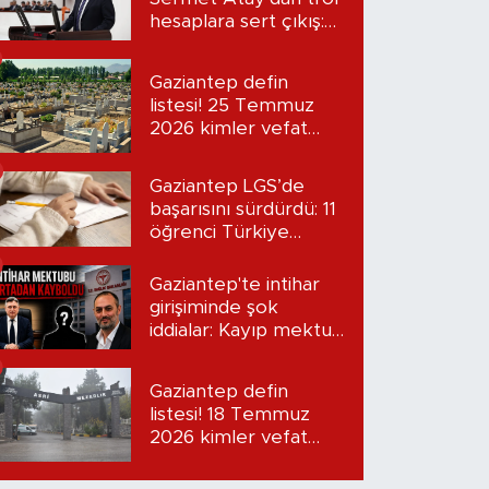
hesaplara sert çıkış:
“Seni bulacağım”
Gaziantep defin
listesi! 25 Temmuz
2026 kimler vefat
etti?
Gaziantep LGS’de
başarısını sürdürdü: 11
öğrenci Türkiye
birincisi oldu
Gaziantep'te intihar
girişiminde şok
iddialar: Kayıp mektup
iddiası gündemde
Gaziantep defin
listesi! 18 Temmuz
2026 kimler vefat
etti?