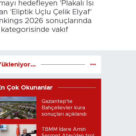
rmayı hedefleyen 'Plakalı Isı
n 'Eliptik Uçlu Çelik Elyaf'
Rankings 2026 sonuçlarında
 kategorisinde vakıf
ükleniyor...
En Çok Okunanlar
Gaziantep'te
Bahçelievler kura
sonuçları açıklandı
TBMM İdare Amiri
Sermet Atay’dan trol