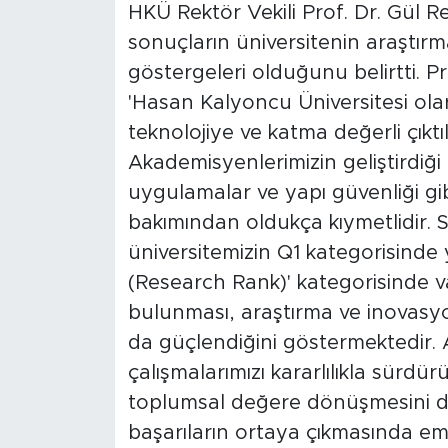
HKÜ Rektör Vekili Prof. Dr. Gül 
sonuçların üniversitenin araştı
göstergeleri olduğunu belirtti. 
'Hasan Kalyoncu Üniversitesi ola
teknolojiye ve katma değerli çık
Akademisyenlerimizin geliştirdiği p
uygulamalar ve yapı güvenliği gib
bakımından oldukça kıymetlidir.
üniversitemizin Q1 kategorisinde 
(Research Rank)' kategorisinde vak
bulunması, araştırma ve inovasy
da güçlendiğini göstermektedir. A
çalışmalarımızı kararlılıkla sürdü
toplumsal değere dönüşmesini 
başarıların ortaya çıkmasında e