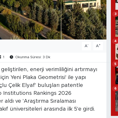
3
4
-
+
A
A
1
Okunma Süresi: 3 Dk
5
iştirilen, enerji verimliliğini artırmayı
 için Yeni Plaka Geometrisi' ile yapı
çlu Çelik Elyaf' buluşları patentle
6
o Institutions Rankings 2026
 aldı ve 'Araştırma Sıralaması
f üniversiteleri arasında ilk 5'e girdi.