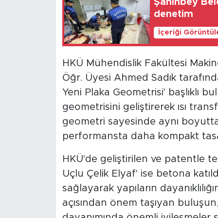
Şahinbey Bele
denetim
İçeriği Görüntü
HKÜ Mühendislik Fakültesi Makin
Öğr. Üyesi Ahmed Sadık tarafından g
Yeni Plaka Geometrisi' başlıklı bul
geometrisini geliştirerek ısı transf
geometri sayesinde aynı boyutt
performansta daha kompakt tasa
HKÜ'de geliştirilen ve patentle tes
Uçlu Çelik Elyaf' ise betona kat
sağlayarak yapıların dayanıklılığın
açısından önem taşıyan buluşun, d
dayanımında önemli iyileşmeler sağ