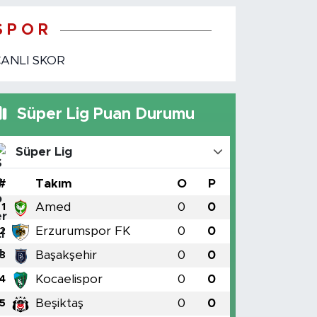
S P O R
CANLI SKOR
Süper Lig Puan Durumu
Süper Lig
#
Takım
O
P
Amed
0
0
1
Erzurumspor FK
0
0
2
Başakşehir
0
0
3
Kocaelispor
0
0
4
Beşiktaş
0
0
5