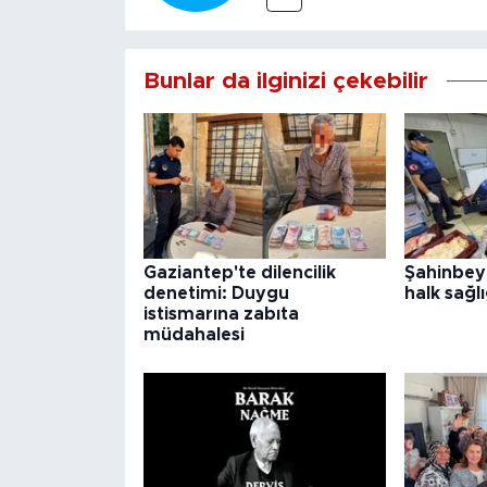
Bunlar da ilginizi çekebilir
Gaziantep'te dilencilik
Şahinbey
denetimi: Duygu
halk sağlı
istismarına zabıta
müdahalesi