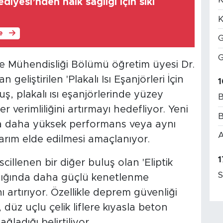
diyesi’nden halk sağlığı için sıkı
K
le
G
G
e Mühendisliği Bölümü öğretim üyesi Dr.
eliştirilen 'Plakalı Isı Eşanjörleri İçin
1
uş, plakalı ısı eşanjörlerinde yüzey
B
er verimliliğini artırmayı hedefliyor. Yeni
B
a daha yüksek performans veya aynı
A
rım elde edilmesi amaçlanıyor.
1
cillenen bir diğer buluş olan 'Eliptik
S
ıldığında daha güçlü kenetlenme
ı artırıyor. Özellikle deprem güvenliği
üz uçlu çelik liflere kıyasla beton
ladığı belirtiliyor.