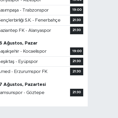
asımpaşa - Trabzonspor
19:00
ençlerbirliği S.K. - Fenerbahçe
21:30
aziantep FK - Alanyaspor
21:30
6 Ağustos, Pazar
aşakşehir - Kocaelispor
19:00
eşiktaş - Eyüpspor
21:30
med - Erzurumspor FK
21:30
7 Ağustos, Pazartesi
amsunspor - Göztepe
21:30