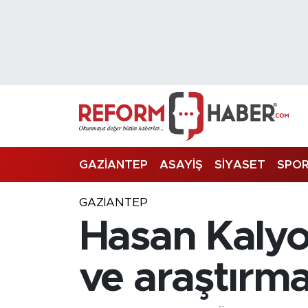
Nöbetçi Eczaneler
Hava Durumu
Trafik Durumu
Süper Lig Puan Durumu ve Fikstür
GAZİANTEP
ASAYİŞ
SİYASET
SPO
Tüm Manşetler
GAZIANTEP
Hasan Kalyo
Son Dakika Haberleri
Haber Arşivi
ve araştırma