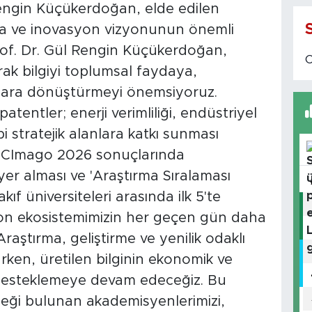
Rengin Küçükerdoğan, elde edilen
rma ve inovasyon vizyonunun önemli
Prof. Dr. Gül Rengin Küçükerdoğan,
rak bilgiyi toplumsal faydaya,
tılara dönüştürmeyi önemsiyoruz.
atentler; enerji verimliliği, endüstriyel
i stratejik alanlara katkı sunması
 SCImago 2026 sonuçlarında
yer alması ve 'Araştırma Sıralaması
ıf üniversiteleri arasında ilk 5'te
on ekosistemimizin her geçen gün daha
raştırma, geliştirme ve yenilik odaklı
rürken, üretilen bilginin ekonomik ve
desteklemeye devam edeceğiz. Bu
meği bulunan akademisyenlerimizi,