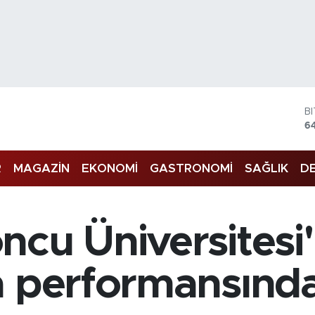
B
6
D
4
E
R
MAGAZİN
EKONOMİ
GASTRONOMİ
SAĞLIK
DE
5
S
6
G
ncu Üniversitesi
6
B
1
 performansında 