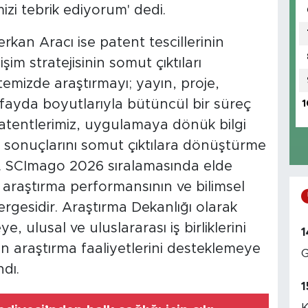
mizi tebrik ediyorum' dedi.
kan Aracı ise patent tescillerinin
şim stratejisinin somut çıktıları
emizde araştırmayı; yayın, proje,
 fayda boyutlarıyla bütüncül bir süreç
1
patentlerimiz, uygulamaya dönük bilgi
 sonuçlarını somut çıktılara dönüştürme
r. SCImago 2026 sıralamasında elde
i araştırma performansının ve bilimsel
gesidir. Araştırma Dekanlığı olarak
 ulusal ve uluslararası iş birliklerini
1
n araştırma faaliyetlerini desteklemeye
G
dı.
1
K