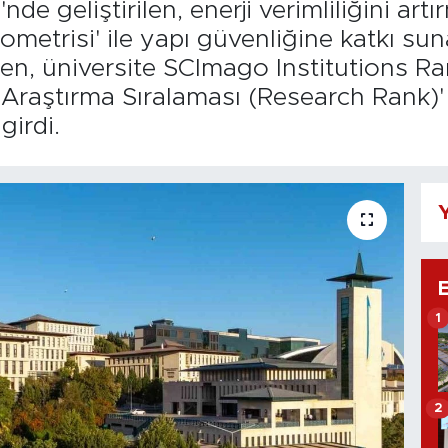
e geliştirilen, enerji verimliliğini artı
ometrisi' ile yapı güvenliğine katkı suna
irken, üniversite SCImago Institutions 
 'Araştırma Sıralaması (Research Rank)'
girdi.
Y
1
2