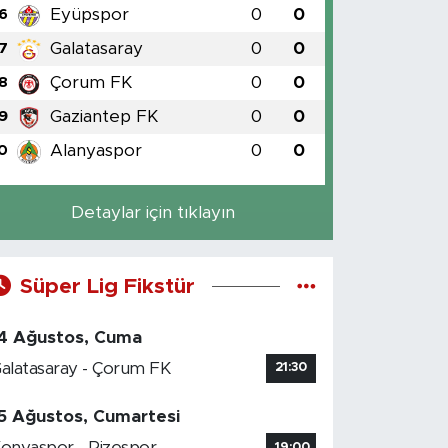
Eyüpspor
0
0
6
Galatasaray
0
0
7
Çorum FK
0
0
8
Gaziantep FK
0
0
9
Alanyaspor
0
0
0
Detaylar için tıklayın
Süper Lig Fikstür
4 Ağustos, Cuma
alatasaray - Çorum FK
21:30
5 Ağustos, Cumartesi
onyaspor - Rizespor
19:00