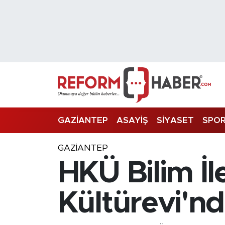
Nöbetçi Eczaneler
Hava Durumu
Trafik Durumu
Süper Lig Puan Durumu ve Fikstür
GAZİANTEP
ASAYİŞ
SİYASET
SPO
Tüm Manşetler
GAZIANTEP
HKÜ Bilim İl
Son Dakika Haberleri
Haber Arşivi
Kültürevi'nde