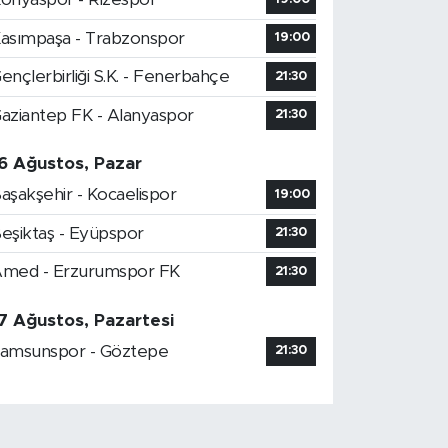
asımpaşa - Trabzonspor
19:00
ençlerbirliği S.K. - Fenerbahçe
21:30
aziantep FK - Alanyaspor
21:30
6 Ağustos, Pazar
aşakşehir - Kocaelispor
19:00
eşiktaş - Eyüpspor
21:30
med - Erzurumspor FK
21:30
7 Ağustos, Pazartesi
amsunspor - Göztepe
21:30