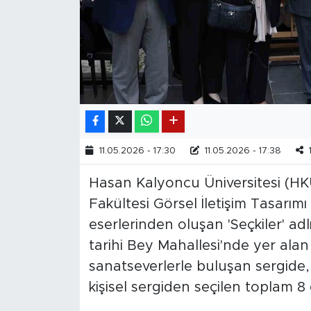
11.05.2026 - 17:30
11.05.2026 - 17:38
Hasan Kalyoncu Üniversitesi (HKÜ) B
Fakültesi Görsel İletişim Tasarım
eserlerinden oluşan 'Seçkiler' adl
tarihi Bey Mahallesi'nde yer alan 
sanatseverlerle buluşan sergide, 
kişisel sergiden seçilen toplam 8 