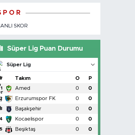
S P O R
CANLI SKOR
Süper Lig Puan Durumu
Süper Lig
#
Takım
O
P
Amed
0
0
1
Erzurumspor FK
0
0
2
Başakşehir
0
0
3
Kocaelispor
0
0
4
Beşiktaş
0
0
5