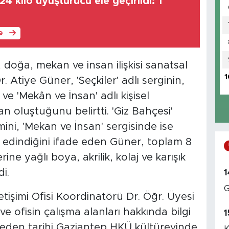
4 kilo uyuşturucu ele geçirildi: 1
le
 doğa, mekan ve insan ilişkisi sanatsal
1
Dr. Atiye Güner, 'Seçkiler' adlı serginin,
e 'Mekân ve İnsan' adlı kişisel
n oluştuğunu belirtti. 'Giz Bahçesi'
ini, 'Mekan ve İnsan' sergisinde ise
u edindiğini ifade eden Güner, toplam 8
ne yağlı boya, akrilik, kolaj ve karışık
i.
1
G
tişimi Ofisi Koordinatörü Dr. Öğr. Üyesi
ve ofisin çalışma alanları hakkında bilgi
1
lık eden tarihi Gaziantep HKÜ kültürevinde
K