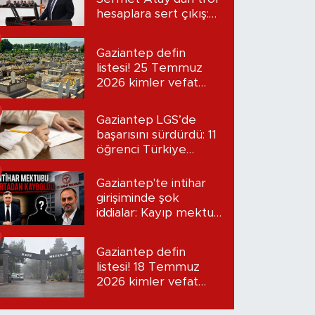
hesaplara sert çıkış:
“Seni bulacağım”
Gaziantep defin
listesi! 25 Temmuz
2026 kimler vefat
etti?
Gaziantep LGS’de
başarısını sürdürdü: 11
öğrenci Türkiye
birincisi oldu
Gaziantep'te intihar
girişiminde şok
iddialar: Kayıp mektup
iddiası gündemde
Gaziantep defin
listesi! 18 Temmuz
2026 kimler vefat
etti?