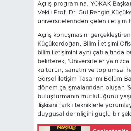
Açılış programına, YÖKAK Başkan
Vekili Prof. Dr. Gül Rengin Küçük
üniversitelerinden gelen iletişim f
Açılış konuşmasını gerçekleştire
Küçükerdoğan, Bilim İletişimi Ofisi
bilim iletişimini aynı çatı altın
belirterek, 'Üniversiteler yalnızc
kültürün, sanatın ve toplumsal h
Görsel İletişim Tasarımı Bölüm B
dönem çalışmalarından oluşan 'Seç
buluşturmanın mutluluğunu yaşı
ilişkisini farklı tekniklerle yoru
duygusal derinliğini güçlü bir şeki