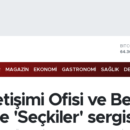
BIT
64.3
DOL
47,
EUR
55,
R
MAGAZİN
EKONOMİ
GASTRONOMİ
SAĞLIK
DE
STE
64,1
GRA
6618
BİS
etişimi Ofisi ve B
13.8
 'Seçkiler' sergis