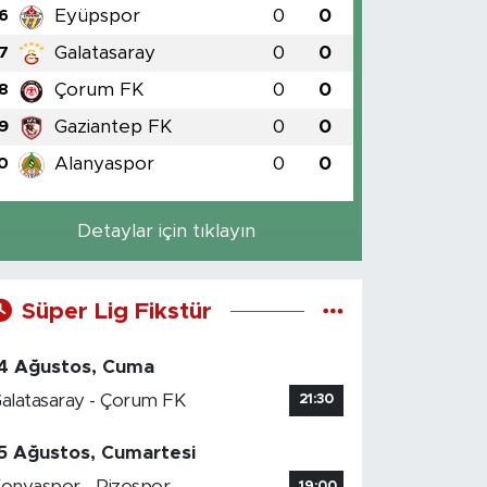
Eyüpspor
0
0
6
Galatasaray
0
0
7
Çorum FK
0
0
8
Gaziantep FK
0
0
9
Alanyaspor
0
0
0
Detaylar için tıklayın
Süper Lig Fikstür
4 Ağustos, Cuma
alatasaray - Çorum FK
21:30
5 Ağustos, Cumartesi
onyaspor - Rizespor
19:00