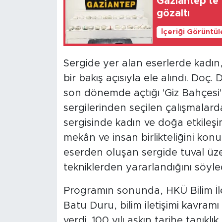
Gaziantep'te 2
gözaltı
İçeriği Görüntü
Sergide yer alan eserlerde kadın,
bir bakış açısıyla ele alındı. Doç. 
son dönemde açtığı 'Giz Bahçesi' v
sergilerinden seçilen çalışmalarda
sergisinde kadın ve doğa etkileşim
mekân ve insan birlikteliğini kon
eserden oluşan sergide tuval üzeri
tekniklerden yararlandığını söyled
Programın sonunda, HKÜ Bilim İle
Batu Duru, bilim iletişimi kavramı 
verdi. 100 yılı aşkın tarihe tanık