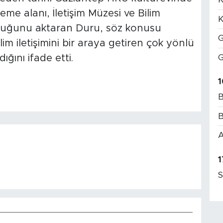
leme alanı, İletişim Müzesi ve Bilim
K
uştuğunu aktaran Duru, söz konusu
G
lim iletişimini bir araya getiren çok yönlü
G
ğını ifade etti.
1
B
B
A
1
S