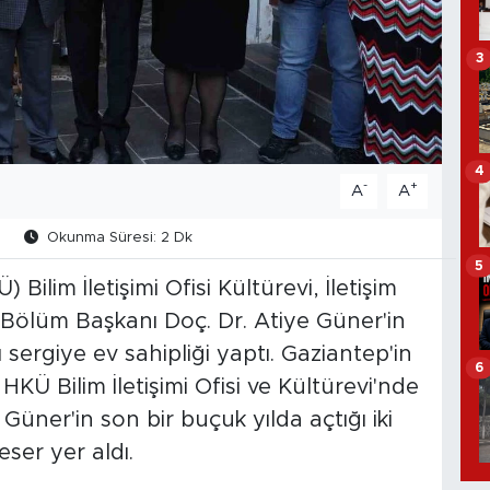
3
4
-
+
A
A
1
Okunma Süresi: 2 Dk
5
ilim İletişimi Ofisi Kültürevi, İletişim
ı Bölüm Başkanı Doç. Dr. Atiye Güner'in
ı sergiye ev sahipliği yaptı. Gaziantep'in
6
HKÜ Bilim İletişimi Ofisi ve Kültürevi'nde
Güner'in son bir buçuk yılda açtığı iki
eser yer aldı.