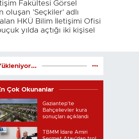
etişim Fakültesi Görsel
 oluşan 'Seçkiler' adlı
alan HKÜ Bilim İletişimi Ofisi
çuk yılda açtığı iki kişisel
ükleniyor...
En Çok Okunanlar
Gaziantep'te
Bahçelievler kura
sonuçları açıklandı
TBMM İdare Amiri
Sermet Atay’dan trol