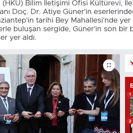
HKÜ) Bilim İletişimi Ofisi Kültürevi, İl
nı Doç. Dr. Atiye Güner'in eserlerinden
ziantep'in tarihi Bey Mahallesi'nde yer 
rle buluşan sergide, Güner'in son bir bu
r yer aldı.
Y
1
2