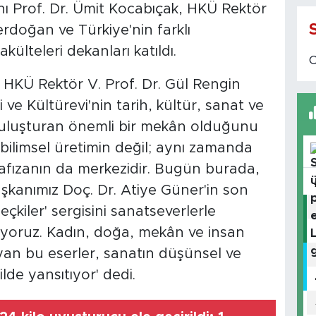
ı Prof. Dr. Ümit Kocabıçak, HKÜ Rektör
erdoğan ve Türkiye'nin farklı
akülteleri dekanları katıldı.
n HKÜ Rektör V. Prof. Dr. Gül Rengin
 ve Kültürevi'nin tarih, kültür, sanat ve
da buluşturan önemli bir mekân olduğunu
a bilimsel üretimin değil; aynı zamanda
afızanın da merkezidir. Bugün burada,
aşkanımız Doç. Dr. Atiye Güner'in son
kiler' sergisini sanatseverlerle
yoruz. Kadın, doğa, mekân ve insan
mlayan bu eserler, sanatın düşünsel ve
lde yansıtıyor' dedi.