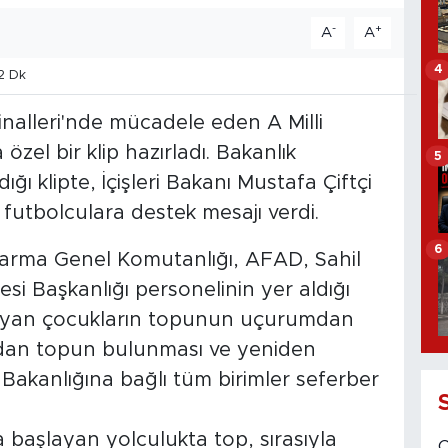
-
+
A
A
4
2 Dk
Finalleri'nde mücadele eden A Milli
zel bir klip hazırladı. Bakanlık
5
ğı klipte, İçişleri Bakanı Mustafa Çiftçi
 futbolculara destek mesajı verdi.
6
rma Genel Komutanlığı, AFAD, Sahil
si Başkanlığı personelinin yer aldığı
oynayan çocukların topunun uçurumdan
ndan topun bulunması ve yeniden
ri Bakanlığına bağlı tüm birimler seferber
 başlayan yolculukta top, sırasıyla