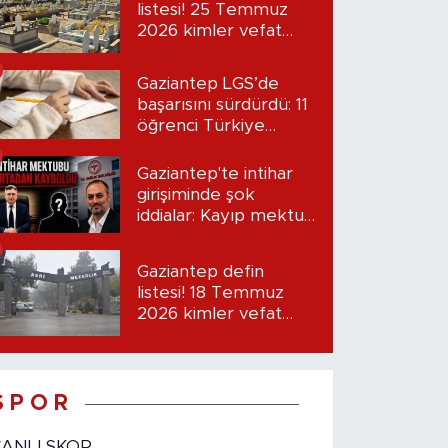
listesi! 25 Temmuz
2026 kimler vefat
etti?
Gaziantep LGS’de
başarısını sürdürdü: 11
öğrenci Türkiye
birincisi oldu
Gaziantep'te intihar
girişiminde şok
iddialar: Kayıp mektup
iddiası gündemde
Gaziantep defin
listesi! 18 Temmuz
2026 kimler vefat
etti?
S P O R
CANLI SKOR