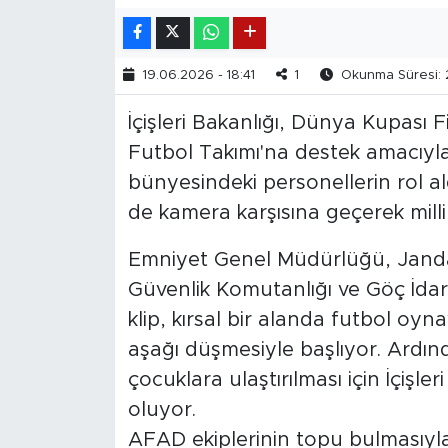
19.06.2026 - 18:41
1
Okunma Süresi: 
İçişleri Bakanlığı, Dünya Kupası 
Futbol Takımı'na destek amacıyla ö
bünyesindeki personellerin rol aldı
de kamera karşısına geçerek milli
Emniyet Genel Müdürlüğü, Janda
Güvenlik Komutanlığı ve Göç İdare
klip, kırsal bir alanda futbol 
aşağı düşmesiyle başlıyor. Ardı
çocuklara ulaştırılması için İçişle
oluyor.
AFAD ekiplerinin topu bulmasıyla