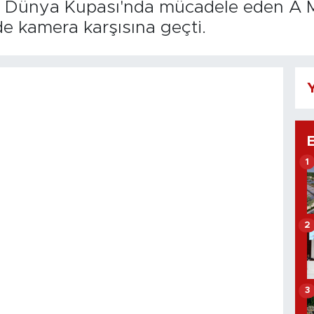
çi, Dünya Kupası'nda mücadele eden A M
e kamera karşısına geçti.
Y
1
2
3