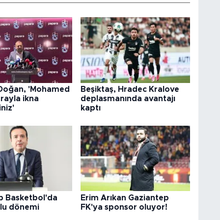
 Doğan, 'Mohamed
Beşiktaş, Hradec Kralove
arayla ikna
deplasmanında avantajı
niz'
kaptı
p Basketbol'da
Erim Arıkan Gaziantep
lu dönemi
FK'ya sponsor oluyor!