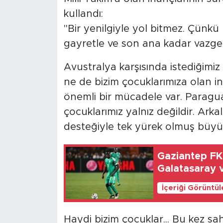
kullandı:
"Bir yenilgiyle yol bitmez. Çünkü b
gayretle ve son ana kadar vazgeç
Avustralya karşısında istediği
ne de bizim çocuklarımıza olan i
önemli bir mücadele var. Paragua
çocuklarımız yalnız değildir. Arka
desteğiyle tek yürek olmuş büyük
Gaziantep FK'n
Galatasaray 
İçeriği Görüntü
Haydi bizim çocuklar... Bu kez sa