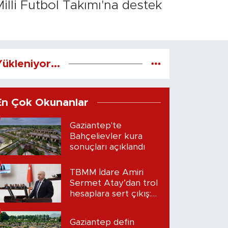
illi Futbol Takımı'na destek
ükleniyor...
En Çok Okunanlar
Gaziantep'te
Bahçelievler kura
sonuçları açıklandı
TBMM İdare Amiri
Sermet Atay’dan trol
hesaplara sert çıkış:
“Seni bulacağım”
Gaziantep defin