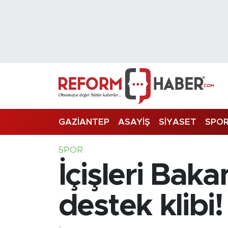
Nöbetçi Eczaneler
Hava Durumu
Trafik Durumu
Süper Lig Puan Durumu ve Fikstür
GAZİANTEP
ASAYİŞ
SİYASET
SPO
Tüm Manşetler
SPOR
İçişleri Baka
Son Dakika Haberleri
Haber Arşivi
destek klibi!