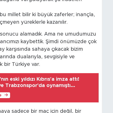
u millet bilir ki büyük zaferler; inançla,
meyen yüreklerle kazanılır.
miz sonucu alamadık. Ama ne umudumuzu
nancımızı kaybettik. Şimdi önümüzde çok
y karşısında sahaya çıkacak bizim
larında dualarıyla, sevgisiyle ve
 bir Türkiye var.
ın eski yıldızı Kıbrıs'a imza attı!
ve Trabzonspor'da oynamıştı...
le
haya sadece bir maç için değil, bir