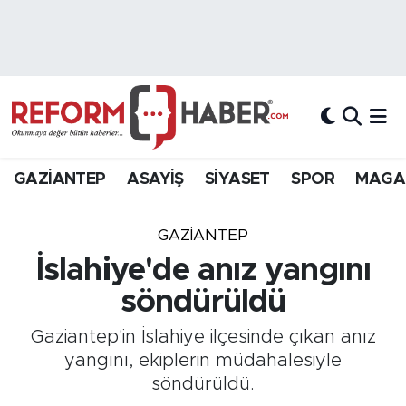
Nöbetçi Eczaneler
Hava Durumu
Trafik Durumu
GAZİANTEP
ASAYİŞ
SİYASET
SPOR
MAGA
Süper Lig Puan Durumu ve Fikstür
GAZIANTEP
Tüm Manşetler
İslahiye'de anız yangını
söndürüldü
Son Dakika Haberleri
Gaziantep'in İslahiye ilçesinde çıkan anız
Haber Arşivi
yangını, ekiplerin müdahalesiyle
söndürüldü.