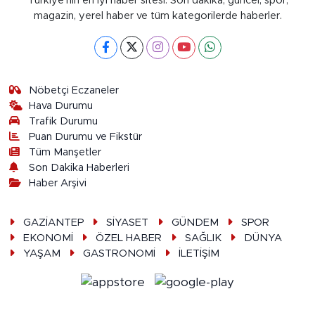
Türkiye'nin en iyi haber sitesi. Son dakika, güncel, spor,
magazin, yerel haber ve tüm kategorilerde haberler.
Nöbetçi Eczaneler
Hava Durumu
Trafik Durumu
Puan Durumu ve Fikstür
Tüm Manşetler
Son Dakika Haberleri
Haber Arşivi
GAZİANTEP
SİYASET
GÜNDEM
SPOR
EKONOMİ
ÖZEL HABER
SAĞLIK
DÜNYA
YAŞAM
GASTRONOMİ
İLETİŞİM