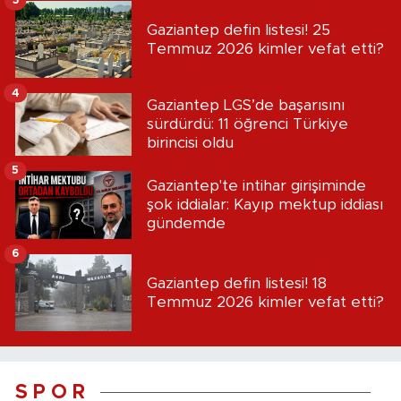
3
Gaziantep defin listesi! 25
Temmuz 2026 kimler vefat etti?
4
Gaziantep LGS’de başarısını
sürdürdü: 11 öğrenci Türkiye
birincisi oldu
5
Gaziantep'te intihar girişiminde
şok iddialar: Kayıp mektup iddiası
gündemde
6
Gaziantep defin listesi! 18
Temmuz 2026 kimler vefat etti?
S P O R