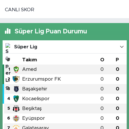
CANLI SKOR
Süper Lig Puan Durumu
Süper Lig
#
Takım
O
P
Amed
0
0
1
Erzurumspor FK
0
0
2
Başakşehir
0
0
3
Kocaelispor
0
0
4
Beşiktaş
0
0
5
Eyüpspor
0
0
6
Galatasaray
0
0
7