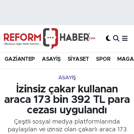
Nöbetçi Eczaneler
Hava Durumu
Trafik Durumu
GAZİANTEP
ASAYİŞ
SİYASET
SPOR
MAGA
Süper Lig Puan Durumu ve Fikstür
ASAYİŞ
Tüm Manşetler
İzinsiz çakar kullanan
araca 173 bin 392 TL para
Son Dakika Haberleri
cezası uygulandı
Haber Arşivi
Çeşitli sosyal medya platformlarında
paylaşılan ve izinsiz olan çakarlı araca 173