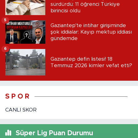
sürdürdü: 11 öğrenci Türkiye
birincisi oldu
5
Gaziantep'te intihar girişiminde
şok iddialar: Kayıp mektup iddiası
gündemde
6
Gaziantep defin listesi! 18
Temmuz 2026 kimler vefat etti?
S P O R
CANLI SKOR
Süper Lig Puan Durumu