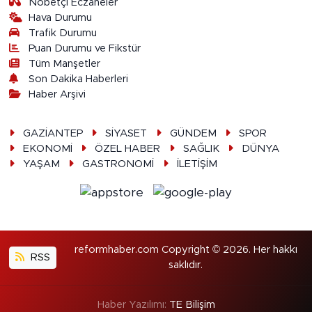
Nöbetçi Eczaneler
Hava Durumu
Trafik Durumu
Puan Durumu ve Fikstür
Tüm Manşetler
Son Dakika Haberleri
Haber Arşivi
GAZİANTEP
SİYASET
GÜNDEM
SPOR
EKONOMİ
ÖZEL HABER
SAĞLIK
DÜNYA
YAŞAM
GASTRONOMİ
İLETİŞİM
reformhaber.com Copyright © 2026. Her hakkı
RSS
saklıdır.
Haber Yazılımı:
TE Bilişim