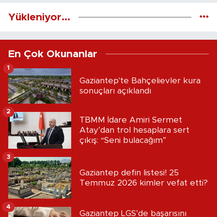
Yükleniyor...
En Çok Okunanlar
1
Gaziantep'te Bahçelievler kura
sonuçları açıklandı
2
TBMM İdare Amiri Sermet
Atay’dan trol hesaplara sert
çıkış: “Seni bulacağım”
3
Gaziantep defin listesi! 25
Temmuz 2026 kimler vefat etti?
4
Gaziantep LGS’de başarısını