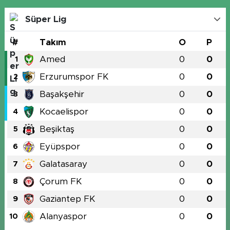
Süper Lig
#
Takım
O
P
Amed
0
0
1
Erzurumspor FK
0
0
2
Başakşehir
0
0
3
Kocaelispor
0
0
4
Beşiktaş
0
0
5
Eyüpspor
0
0
6
Galatasaray
0
0
7
Çorum FK
0
0
8
Gaziantep FK
0
0
9
Alanyaspor
0
0
10