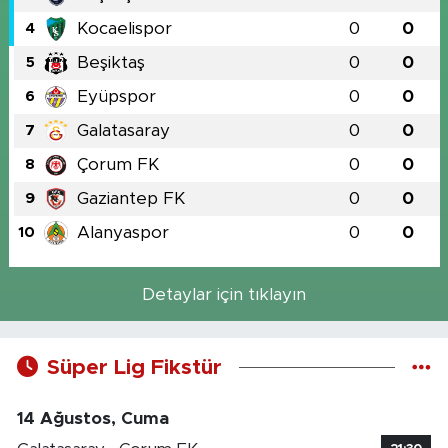
Kocaelispor
0
0
4
Beşiktaş
0
0
5
Eyüpspor
0
0
6
Galatasaray
0
0
7
Çorum FK
0
0
8
Gaziantep FK
0
0
9
Alanyaspor
0
0
10
Detaylar için tıklayın
Süper Lig Fikstür
14 Ağustos, Cuma