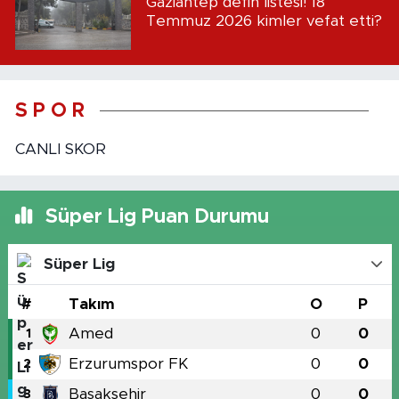
Gaziantep defin listesi! 18
Temmuz 2026 kimler vefat etti?
S P O R
CANLI SKOR
Süper Lig Puan Durumu
Süper Lig
#
Takım
O
P
Amed
0
0
1
Erzurumspor FK
0
0
2
Başakşehir
0
0
3