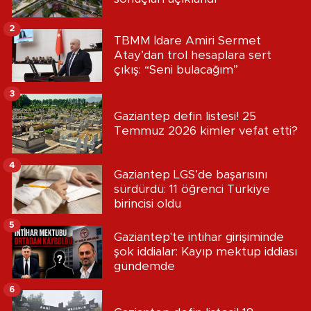
2
TBMM İdare Amiri Sermet
Atay’dan trol hesaplara sert
çıkış: “Seni bulacağım”
3
Gaziantep defin listesi! 25
Temmuz 2026 kimler vefat etti?
4
Gaziantep LGS’de başarısını
sürdürdü: 11 öğrenci Türkiye
birincisi oldu
5
Gaziantep'te intihar girişiminde
şok iddialar: Kayıp mektup iddiası
gündemde
6