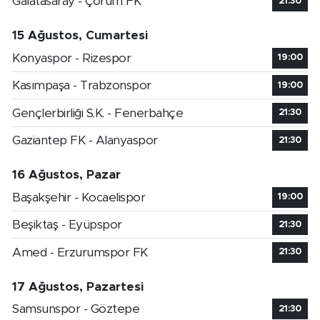
Galatasaray - Çorum FK
21:30
15 Ağustos, Cumartesi
Konyaspor - Rizespor
19:00
Kasımpaşa - Trabzonspor
19:00
Gençlerbirliği S.K. - Fenerbahçe
21:30
Gaziantep FK - Alanyaspor
21:30
16 Ağustos, Pazar
Başakşehir - Kocaelispor
19:00
Beşiktaş - Eyüpspor
21:30
Amed - Erzurumspor FK
21:30
17 Ağustos, Pazartesi
Samsunspor - Göztepe
21:30