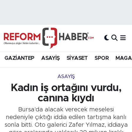
Nöbetçi Eczaneler
Hava Durumu
Trafik Durumu
GAZİANTEP
ASAYİŞ
SİYASET
SPOR
MAGA
Süper Lig Puan Durumu ve Fikstür
ASAYİŞ
Tüm Manşetler
Kadın iş ortağını vurdu,
canına kıydı
Son Dakika Haberleri
Bursa'da alacak verecek meselesi
Haber Arşivi
nedeniyle çıktığı iddia edilen tartışma kanlı
sonla bitti. Oto galerici Zafer Yılmaz, iddiaya