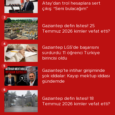
Atay’dan trol hesaplara sert
çıkış: “Seni bulacağım”
3
Gaziantep defin listesi! 25
Temmuz 2026 kimler vefat etti?
4
Gaziantep LGS’de başarısını
sürdürdü: 11 öğrenci Türkiye
birincisi oldu
5
Gaziantep'te intihar girişiminde
şok iddialar: Kayıp mektup iddiası
gündemde
6
Gaziantep defin listesi! 18
Temmuz 2026 kimler vefat etti?