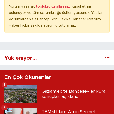
Yorum yazarak
topluluk kurallarımızı
kabul etmiş
bulunuyor ve tüm sorumluluğu üstleniyorsunuz. Yazılan
yorumlardan Gaziantep Son Dakika Haberler Reform
Haber hiçbir şekilde sorumlu tutulamaz.
Yükleniyor...
En Çok Okunanlar
1
Gaziantep'te Bahçelievler kura
sonuçları açıklandı
2
TBMM İdare Amiri Sermet