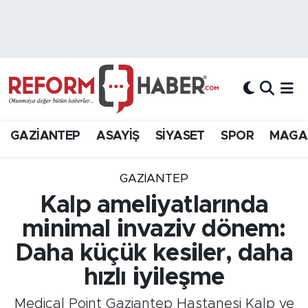
Nöbetçi Eczaneler
Hava Durumu
Trafik Durumu
GAZİANTEP
ASAYİŞ
SİYASET
SPOR
MAGA
Süper Lig Puan Durumu ve Fikstür
GAZIANTEP
Tüm Manşetler
Kalp ameliyatlarında
minimal invaziv dönem:
Son Dakika Haberleri
Daha küçük kesiler, daha
Haber Arşivi
hızlı iyileşme
Medical Point Gaziantep Hastanesi Kalp ve