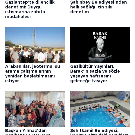
Gaziantep'te dilencilik
Şahinbey Belediyesi’nden
denetimi: Duygu
halk sağlığı için sıkı
istismarına zabıta
denetim
müdahalesi
Arabanlılar, jeotermal su
Gazikültür Yayınları,
arama çalışmalarının
Barak’ın sazla ve sözle
yeniden başlatılmasını
yaşayan hafızasını
istiyor
geleceğe taşıyor
Başkan Yılmaz'dan
Şehitkamil Belediyesi,