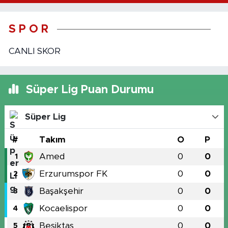
S P O R
CANLI SKOR
Süper Lig Puan Durumu
Süper Lig
#
Takım
O
P
Amed
0
0
1
Erzurumspor FK
0
0
2
Başakşehir
0
0
3
Kocaelispor
0
0
4
Beşiktaş
0
0
5