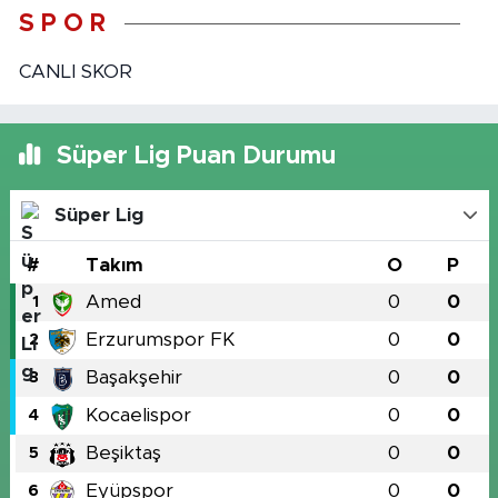
S P O R
CANLI SKOR
Süper Lig Puan Durumu
Süper Lig
#
Takım
O
P
Amed
0
0
1
Erzurumspor FK
0
0
2
Başakşehir
0
0
3
Kocaelispor
0
0
4
Beşiktaş
0
0
5
Eyüpspor
0
0
6