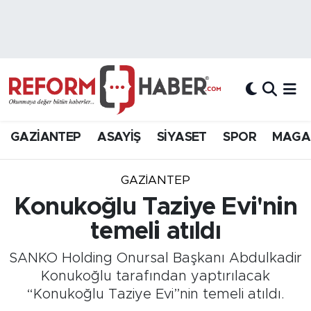
Nöbetçi Eczaneler
Hava Durumu
Trafik Durumu
GAZİANTEP
ASAYİŞ
SİYASET
SPOR
MAGA
Süper Lig Puan Durumu ve Fikstür
GAZIANTEP
Tüm Manşetler
Konukoğlu Taziye Evi'nin
temeli atıldı
Son Dakika Haberleri
SANKO Holding Onursal Başkanı Abdulkadir
Haber Arşivi
Konukoğlu tarafından yaptırılacak
“Konukoğlu Taziye Evi”nin temeli atıldı.