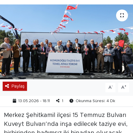
Paylaş
-
+
A
A
13.05.2026 - 18:11
1
Okunma Süresi: 4 Dk
Merkez Şehitkamil ilçesi 15 Temmuz Bulvarı
Kuveyt Bulvarı’nda inşa edilecek taziye evi,
birbirinden bağımsız iki binadan oluşacak.