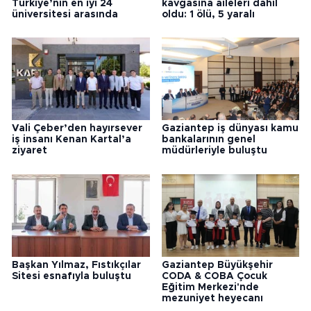
Türkiye’nin en iyi 24
kavgasına aileleri dahil
üniversitesi arasında
oldu: 1 ölü, 5 yaralı
Vali Çeber’den hayırsever
Gaziantep iş dünyası kamu
iş insanı Kenan Kartal’a
bankalarının genel
ziyaret
müdürleriyle buluştu
Başkan Yılmaz, Fıstıkçılar
Gaziantep Büyükşehir
Sitesi esnafıyla buluştu
CODA & COBA Çocuk
Eğitim Merkezi'nde
mezuniyet heyecanı