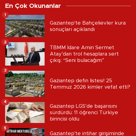
En Çok Okunanlar
1
Gaziantep'te Bahçelievler kura
sonuçları açıklandı
2
TBMM İdare Amiri Sermet
Atay’dan trol hesaplara sert
çıkış: “Seni bulacağım”
3
Gaziantep defin listesi! 25
Temmuz 2026 kimler vefat etti?
4
Gaziantep LGS’de başarısını
sürdürdü: 11 öğrenci Türkiye
birincisi oldu
5
Gaziantep'te intihar girişiminde