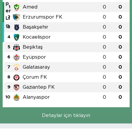
Amed
0
0
1
Erzurumspor FK
0
0
2
Başakşehir
0
0
3
Kocaelispor
0
0
4
Beşiktaş
0
0
5
Eyüpspor
0
0
6
Galatasaray
0
0
7
Çorum FK
0
0
8
Gaziantep FK
0
0
9
Alanyaspor
0
0
10
Detaylar için tıklayın