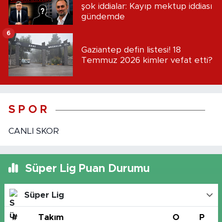
şok iddialar: Kayıp mektup iddiası
gündemde
6
Gaziantep defin listesi! 18
Temmuz 2026 kimler vefat etti?
S P O R
CANLI SKOR
Süper Lig Puan Durumu
Süper Lig
#
Takım
O
P