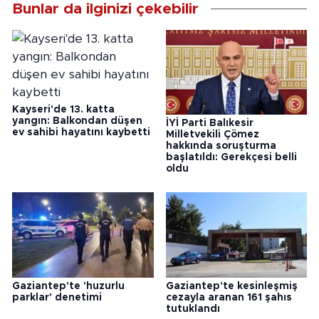
Bunlar da ilginizi çekebilir
Kayseri'de 13. katta
yangın: Balkondan düşen
İYİ Parti Balıkesir
ev sahibi hayatını kaybetti
Milletvekili Çömez
hakkında soruşturma
başlatıldı: Gerekçesi belli
oldu
Gaziantep'te 'huzurlu
Gaziantep'te kesinleşmiş
parklar' denetimi
cezayla aranan 161 şahıs
tutuklandı