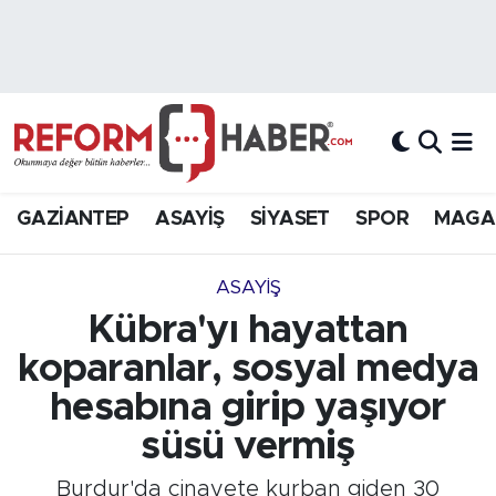
Nöbetçi Eczaneler
Hava Durumu
Trafik Durumu
GAZİANTEP
ASAYİŞ
SİYASET
SPOR
MAGA
Süper Lig Puan Durumu ve Fikstür
ASAYİŞ
Tüm Manşetler
Kübra'yı hayattan
koparanlar, sosyal medya
Son Dakika Haberleri
hesabına girip yaşıyor
Haber Arşivi
süsü vermiş
Burdur'da cinayete kurban giden 30