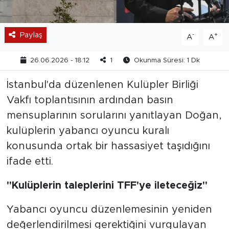
Paylaş
-
+
A
A
26.06.2026 - 18:12
1
Okunma Süresi: 1 Dk
İstanbul'da düzenlenen Kulüpler Birliği
Vakfı toplantısının ardından basın
mensuplarının sorularını yanıtlayan Doğan,
kulüplerin yabancı oyuncu kuralı
konusunda ortak bir hassasiyet taşıdığını
ifade etti.
"Kulüplerin taleplerini TFF'ye ileteceğiz"
Yabancı oyuncu düzenlemesinin yeniden
değerlendirilmesi gerektiğini vurgulayan