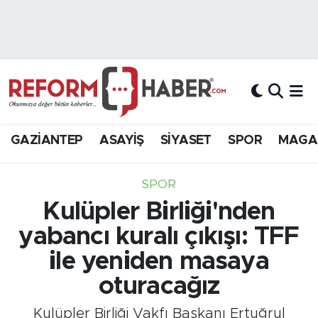
Nöbetçi Eczaneler
Hava Durumu
Trafik Durumu
GAZİANTEP
ASAYİŞ
SİYASET
SPOR
MAGA
Süper Lig Puan Durumu ve Fikstür
SPOR
Tüm Manşetler
Kulüpler Birliği'nden
yabancı kuralı çıkışı: TFF
Son Dakika Haberleri
ile yeniden masaya
Haber Arşivi
oturacağız
Kulüpler Birliği Vakfı Başkanı Ertuğrul