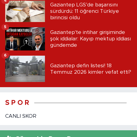
4
Gaziantep LGS’de başarısını
sürdürdü: 11 öğrenci Türkiye
birincisi oldu
5
Gaziantep'te intihar girişiminde
şok iddialar: Kayıp mektup iddiası
gündemde
6
Gaziantep defin listesi! 18
Temmuz 2026 kimler vefat etti?
S P O R
CANLI SKOR