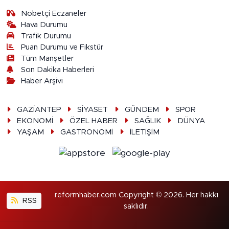
Nöbetçi Eczaneler
Hava Durumu
Trafik Durumu
Puan Durumu ve Fikstür
Tüm Manşetler
Son Dakika Haberleri
Haber Arşivi
GAZİANTEP
SİYASET
GÜNDEM
SPOR
EKONOMİ
ÖZEL HABER
SAĞLIK
DÜNYA
YAŞAM
GASTRONOMİ
İLETİŞİM
reformhaber.com Copyright © 2026. Her hakkı
RSS
saklıdır.