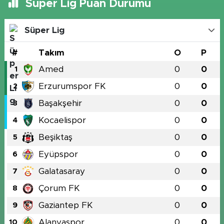
Süper Lig Puan Durumu
Süper Lig
#
Takım
O
P
Amed
0
0
1
Erzurumspor FK
0
0
2
Başakşehir
0
0
3
Kocaelispor
0
0
4
Beşiktaş
0
0
5
Eyüpspor
0
0
6
Galatasaray
0
0
7
Çorum FK
0
0
8
Gaziantep FK
0
0
9
Alanyaspor
0
0
10