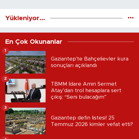
Yükleniyor...
En Çok Okunanlar
1
Gaziantep'te Bahçelievler kura
sonuçları açıklandı
2
TBMM İdare Amiri Sermet
Atay’dan trol hesaplara sert
çıkış: “Seni bulacağım”
3
Gaziantep defin listesi! 25
Temmuz 2026 kimler vefat etti?