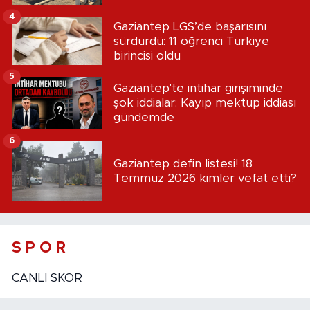
4
Gaziantep LGS’de başarısını
sürdürdü: 11 öğrenci Türkiye
birincisi oldu
5
Gaziantep'te intihar girişiminde
şok iddialar: Kayıp mektup iddiası
gündemde
6
Gaziantep defin listesi! 18
Temmuz 2026 kimler vefat etti?
S P O R
CANLI SKOR