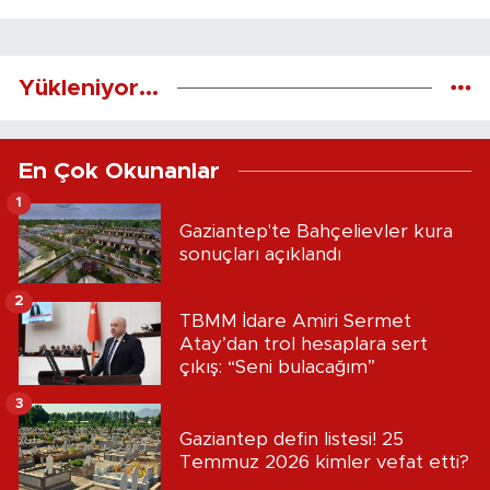
Yükleniyor...
En Çok Okunanlar
1
Gaziantep'te Bahçelievler kura
sonuçları açıklandı
2
TBMM İdare Amiri Sermet
Atay’dan trol hesaplara sert
çıkış: “Seni bulacağım”
3
Gaziantep defin listesi! 25
Temmuz 2026 kimler vefat etti?