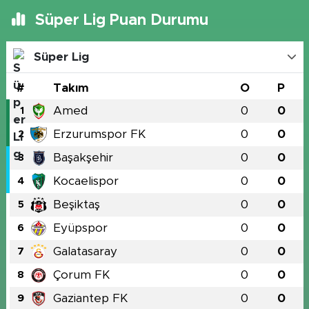
Süper Lig Puan Durumu
Süper Lig
#
Takım
O
P
Amed
0
0
1
Erzurumspor FK
0
0
2
Başakşehir
0
0
3
Kocaelispor
0
0
4
Beşiktaş
0
0
5
Eyüpspor
0
0
6
Galatasaray
0
0
7
Çorum FK
0
0
8
Gaziantep FK
0
0
9