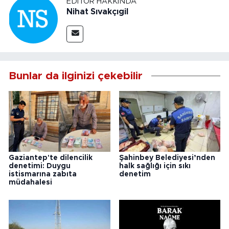
EDITÖR HAKKINDA
Nihat Sıvakçıgil
Bunlar da ilginizi çekebilir
Gaziantep'te dilencilik
Şahinbey Belediyesi’nden
denetimi: Duygu
halk sağlığı için sıkı
istismarına zabıta
denetim
müdahalesi