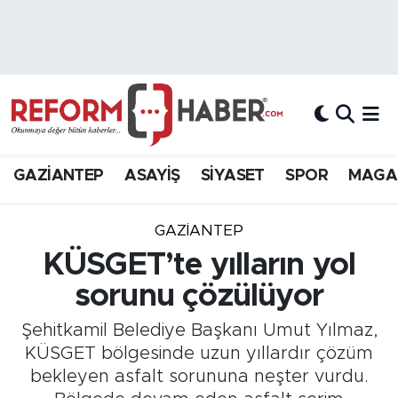
Nöbetçi Eczaneler
Hava Durumu
Trafik Durumu
GAZİANTEP
ASAYİŞ
SİYASET
SPOR
MAGA
Süper Lig Puan Durumu ve Fikstür
GAZIANTEP
Tüm Manşetler
KÜSGET’te yılların yol
sorunu çözülüyor
Son Dakika Haberleri
Şehitkamil Belediye Başkanı Umut Yılmaz,
Haber Arşivi
KÜSGET bölgesinde uzun yıllardır çözüm
bekleyen asfalt sorununa neşter vurdu.