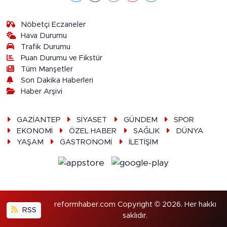
Nöbetçi Eczaneler
Hava Durumu
Trafik Durumu
Puan Durumu ve Fikstür
Tüm Manşetler
Son Dakika Haberleri
Haber Arşivi
GAZİANTEP
SİYASET
GÜNDEM
SPOR
EKONOMİ
ÖZEL HABER
SAĞLIK
DÜNYA
YAŞAM
GASTRONOMİ
İLETİŞİM
reformhaber.com Copyright © 2026. Her hakkı
RSS
saklıdır.