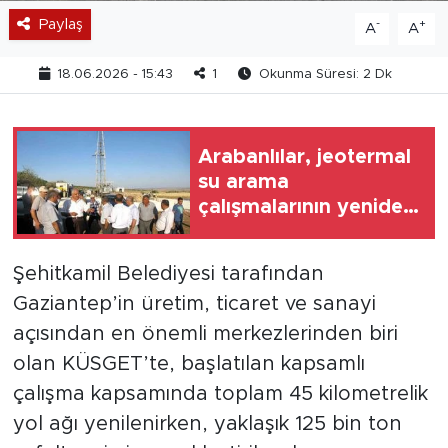
Paylaş
-
+
A
A
18.06.2026 - 15:43
1
Okunma Süresi: 2 Dk
Arabanlılar, jeotermal
su arama
çalışmalarının yeniden
başlatılmasını istiyor
Şehitkamil Belediyesi tarafından
Gaziantep’in üretim, ticaret ve sanayi
açısından en önemli merkezlerinden biri
olan KÜSGET’te, başlatılan kapsamlı
çalışma kapsamında toplam 45 kilometrelik
yol ağı yenilenirken, yaklaşık 125 bin ton