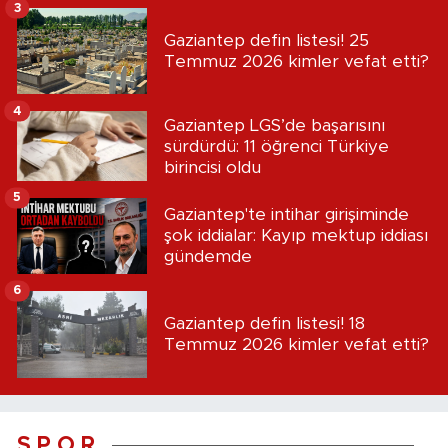
3
Gaziantep defin listesi! 25
Temmuz 2026 kimler vefat etti?
4
Gaziantep LGS’de başarısını
sürdürdü: 11 öğrenci Türkiye
birincisi oldu
5
Gaziantep'te intihar girişiminde
şok iddialar: Kayıp mektup iddiası
gündemde
6
Gaziantep defin listesi! 18
Temmuz 2026 kimler vefat etti?
S P O R