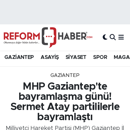
Nöbetçi Eczaneler
Hava Durumu
Trafik Durumu
GAZİANTEP
ASAYİŞ
SİYASET
SPOR
MAGA
Süper Lig Puan Durumu ve Fikstür
GAZIANTEP
Tüm Manşetler
MHP Gaziantep'te
bayramlaşma günü!
Son Dakika Haberleri
Sermet Atay partililerle
Haber Arşivi
bayramlaştı
Milliyetçi Hareket Partisi (MHP) Gaziantep İl