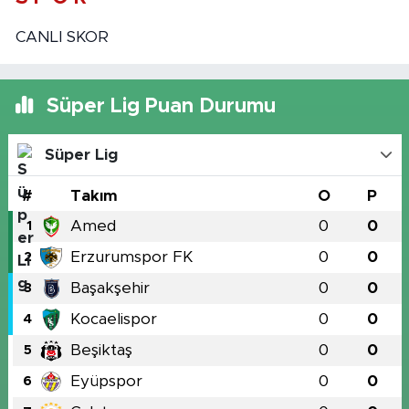
CANLI SKOR
Süper Lig Puan Durumu
Süper Lig
#
Takım
O
P
Amed
0
0
1
Erzurumspor FK
0
0
2
Başakşehir
0
0
3
Kocaelispor
0
0
4
Beşiktaş
0
0
5
Eyüpspor
0
0
6