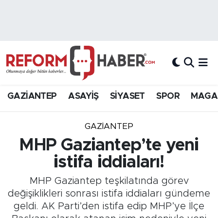
Nöbetçi Eczaneler
Hava Durumu
Trafik Durumu
GAZİANTEP
ASAYİŞ
SİYASET
SPOR
MAGA
Süper Lig Puan Durumu ve Fikstür
GAZIANTEP
Tüm Manşetler
MHP Gaziantep’te yeni
istifa iddiaları!
Son Dakika Haberleri
MHP Gaziantep teşkilatında görev
Haber Arşivi
değişiklikleri sonrası istifa iddiaları gündeme
geldi. AK Parti’den istifa edip MHP’ye İlçe