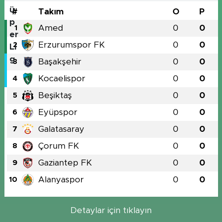
#
Takım
O
P
Amed
0
0
1
Erzurumspor FK
0
0
2
Başakşehir
0
0
3
Kocaelispor
0
0
4
Beşiktaş
0
0
5
Eyüpspor
0
0
6
Galatasaray
0
0
7
Çorum FK
0
0
8
Gaziantep FK
0
0
9
Alanyaspor
0
0
10
Detaylar için tıklayın