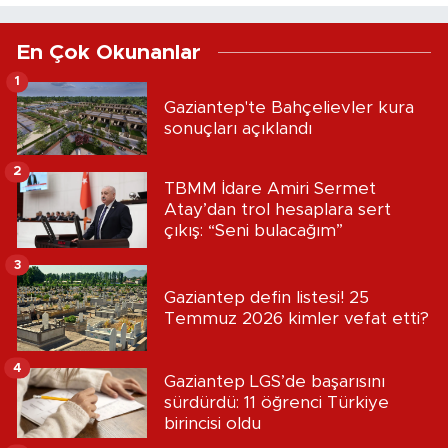
En Çok Okunanlar
1
Gaziantep'te Bahçelievler kura
sonuçları açıklandı
2
TBMM İdare Amiri Sermet
Atay’dan trol hesaplara sert
çıkış: “Seni bulacağım”
3
Gaziantep defin listesi! 25
Temmuz 2026 kimler vefat etti?
4
Gaziantep LGS’de başarısını
sürdürdü: 11 öğrenci Türkiye
birincisi oldu