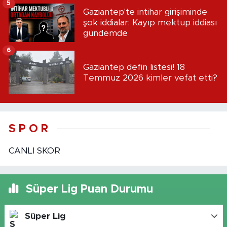
5
Gaziantep'te intihar girişiminde
şok iddialar: Kayıp mektup iddiası
gündemde
6
Gaziantep defin listesi! 18
Temmuz 2026 kimler vefat etti?
S P O R
CANLI SKOR
Süper Lig Puan Durumu
Süper Lig