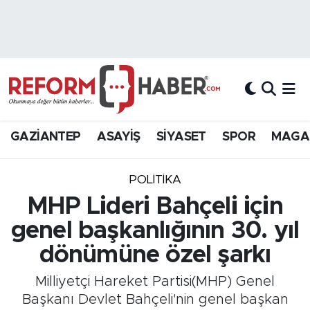
Nöbetçi Eczaneler
Hava Durumu
Trafik Durumu
GAZİANTEP
ASAYİŞ
SİYASET
SPOR
MAGA
Süper Lig Puan Durumu ve Fikstür
POLİTİKA
Tüm Manşetler
MHP Lideri Bahçeli için
genel başkanlığının 30. yıl
Son Dakika Haberleri
dönümüne özel şarkı
Haber Arşivi
Milliyetçi Hareket Partisi(MHP) Genel
Başkanı Devlet Bahçeli'nin genel başkan