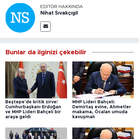
EDITÖR HAKKINDA
Nihat Sıvakçıgil
Bunlar da ilginizi çekebilir
Beştepe'de kritik zirve!
MHP Lideri Bahçeli:
Cumhurbaşkanı Erdoğan
Demirtaş evine, Ahmetler
ve MHP Lideri Bahçeli bir
makama, Öcalan umuda
araya geldi
kavuşmalı