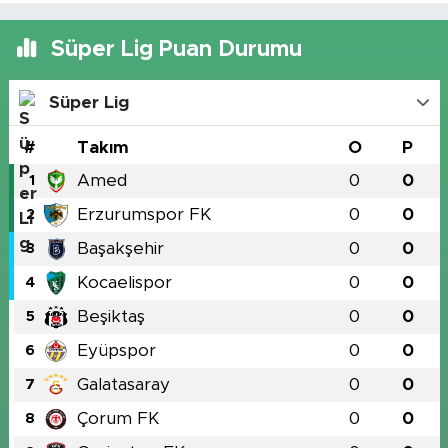
Süper Lig Puan Durumu
Süper Lig
#
Takım
O
P
Amed
0
0
1
Erzurumspor FK
0
0
2
Başakşehir
0
0
3
Kocaelispor
0
0
4
Beşiktaş
0
0
5
Eyüpspor
0
0
6
Galatasaray
0
0
7
Çorum FK
0
0
8