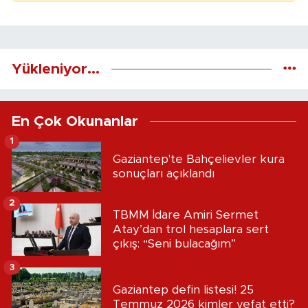
Yükleniyor...
En Çok Okunanlar
1
Gaziantep'te Bahçelievler kura
sonuçları açıklandı
2
TBMM İdare Amiri Sermet
Atay’dan trol hesaplara sert
çıkış: “Seni bulacağım”
3
Gaziantep defin listesi! 25
Temmuz 2026 kimler vefat etti?