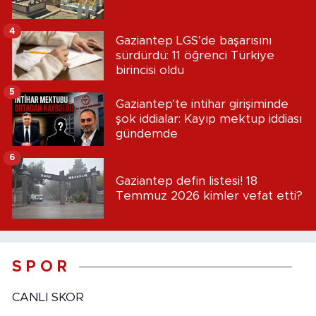
4
Gaziantep LGS’de başarısını
sürdürdü: 11 öğrenci Türkiye
birincisi oldu
5
Gaziantep'te intihar girişiminde
şok iddialar: Kayıp mektup iddiası
gündemde
6
Gaziantep defin listesi! 18
Temmuz 2026 kimler vefat etti?
S P O R
CANLI SKOR