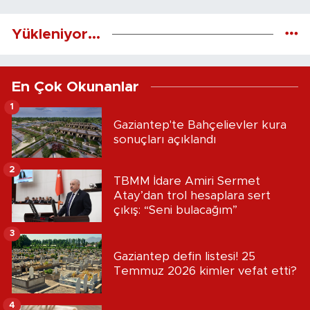
Yükleniyor...
En Çok Okunanlar
1
Gaziantep'te Bahçelievler kura
sonuçları açıklandı
2
TBMM İdare Amiri Sermet
Atay’dan trol hesaplara sert
çıkış: “Seni bulacağım”
3
Gaziantep defin listesi! 25
Temmuz 2026 kimler vefat etti?
4