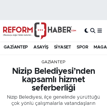
Nöbetçi Eczaneler
Hava Durumu
Trafik Durumu
GAZİANTEP
ASAYİŞ
SİYASET
SPOR
MAGA
Süper Lig Puan Durumu ve Fikstür
GAZIANTEP
Tüm Manşetler
Nizip Belediyesi’nden
kapsamlı hizmet
Son Dakika Haberleri
seferberliği
Haber Arşivi
Nizip Belediyesi, ilçe genelinde yürüttüğü
çok yönlü çalışmalarla vatandaşların