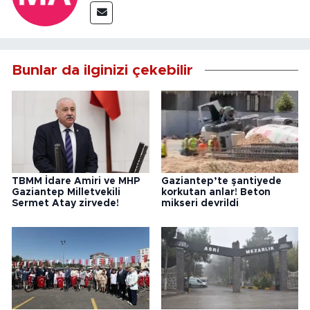
Bunlar da ilginizi çekebilir
TBMM İdare Amiri ve MHP
Gaziantep’te şantiyede
Gaziantep Milletvekili
korkutan anlar! Beton
Sermet Atay zirvede!
mikseri devrildi