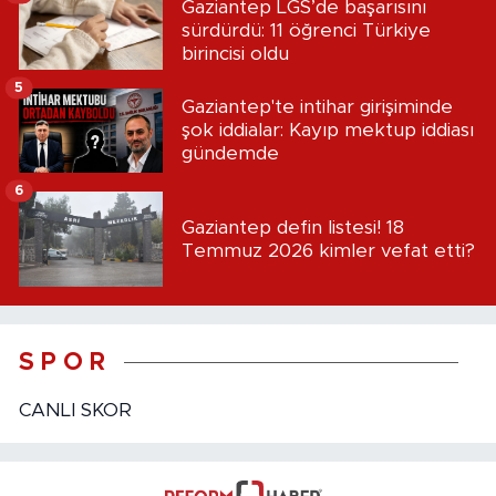
Gaziantep LGS’de başarısını
sürdürdü: 11 öğrenci Türkiye
birincisi oldu
5
Gaziantep'te intihar girişiminde
şok iddialar: Kayıp mektup iddiası
gündemde
6
Gaziantep defin listesi! 18
Temmuz 2026 kimler vefat etti?
S P O R
CANLI SKOR